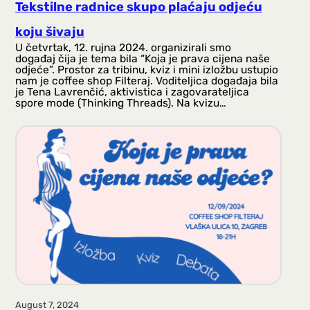
Tekstilne radnice skupo plaćaju odjeću
koju šivaju
U četvrtak, 12. rujna 2024. organizirali smo
događaj čija je tema bila “Koja je prava cijena naše
odjeće”. Prostor za tribinu, kviz i mini izložbu ustupio
nam je coffee shop Filteraj. Voditeljica događaja bila
je Tena Lavrenčić, aktivistica i zagovarateljica
spore mode (Thinking Threads). Na kvizu…
August 7, 2024