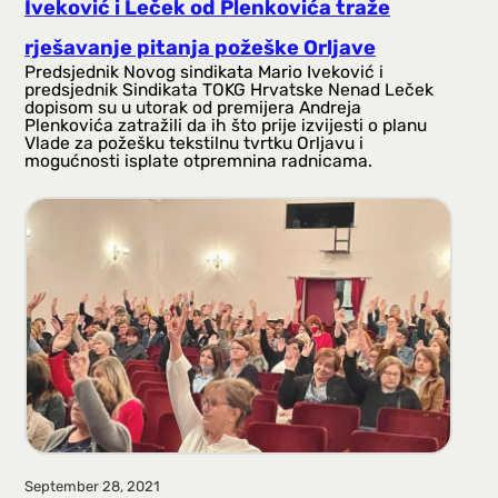
Iveković i Leček od Plenkovića traže
rješavanje pitanja požeške Orljave
Predsjednik Novog sindikata Mario Iveković i
predsjednik Sindikata TOKG Hrvatske Nenad Leček
dopisom su u utorak od premijera Andreja
Plenkovića zatražili da ih što prije izvijesti o planu
Vlade za požešku tekstilnu tvrtku Orljavu i
mogućnosti isplate otpremnina radnicama.
September 28, 2021