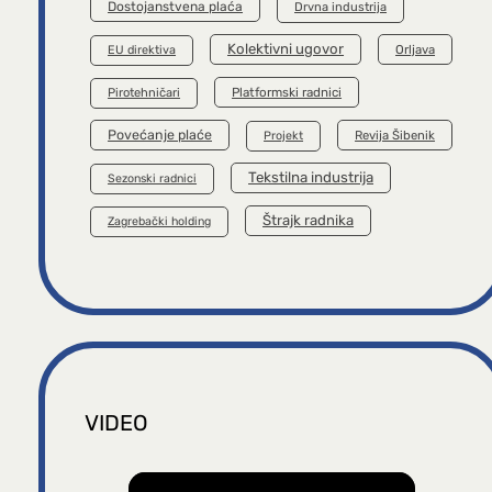
Dostojanstvena plaća
Drvna industrija
Kolektivni ugovor
Orljava
EU direktiva
Platformski radnici
Pirotehničari
Povećanje plaće
Revija Šibenik
Projekt
Tekstilna industrija
Sezonski radnici
Štrajk radnika
Zagrebački holding
VIDEO