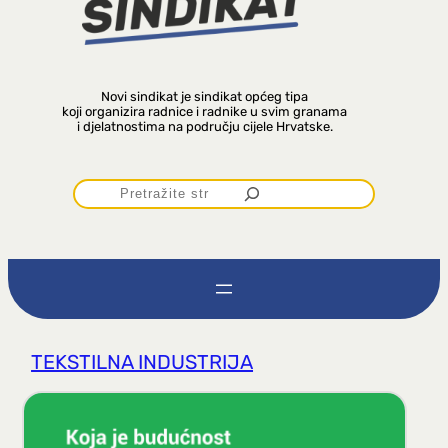
Novi sindikat je sindikat općeg tipa
koji organizira radnice i radnike u svim granama
i djelatnostima na području cijele Hrvatske.
P
r
e
t
TEKSTILNA INDUSTRIJA
r