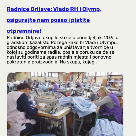
Radnice Orljave: Vlado RH i Olymp,
osigurajte nam posao i platite
otpremnine!
Radnice Orljave okupile su se u ponedjeljak, 20.9. u
gradskom kazalištu Požega kako bi Vladi i Olympu,
odnosno odgovornima za uništavanje tvornice u
kojoj su godinama radile, poslale poruku da će se
nastaviti boriti za spas radnih mjesta i ponovno
pokretanje proizvodnje. Na skupu, kojeg…