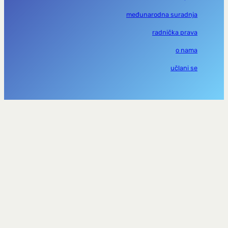
međunarodna suradnja
radnička prava
o nama
učlani se