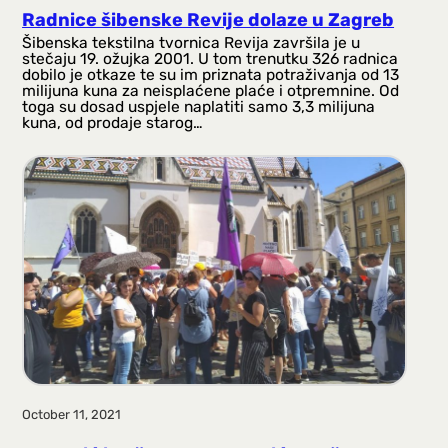
Radnice šibenske Revije dolaze u Zagreb
Šibenska tekstilna tvornica Revija završila je u
stečaju 19. ožujka 2001. U tom trenutku 326 radnica
dobilo je otkaze te su im priznata potraživanja od 13
milijuna kuna za neisplaćene plaće i otpremnine. Od
toga su dosad uspjele naplatiti samo 3,3 milijuna
kuna, od prodaje starog…
October 11, 2021