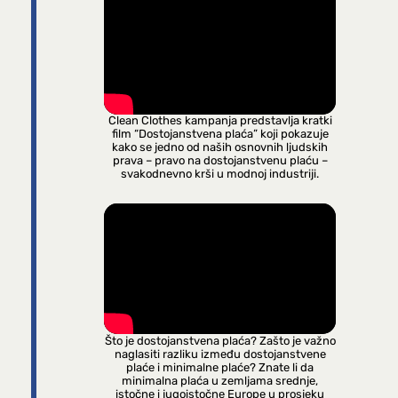
Clean Clothes kampanja predstavlja kratki
film “Dostojanstvena plaća” koji pokazuje
kako se jedno od naših osnovnih ljudskih
prava – pravo na dostojanstvenu plaću –
svakodnevno krši u modnoj industriji.
Što je dostojanstvena plaća? Zašto je važno
naglasiti razliku između dostojanstvene
plaće i minimalne plaće? Znate li da
minimalna plaća u zemljama srednje,
istočne i jugoistočne Europe u prosjeku