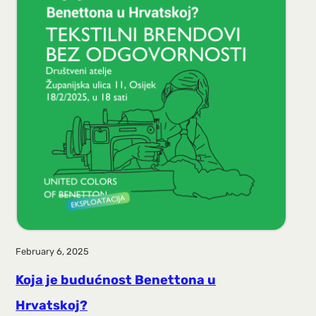
a
g
a
February 6, 2025
Koja je budućnost Benettona u
Hrvatskoj?