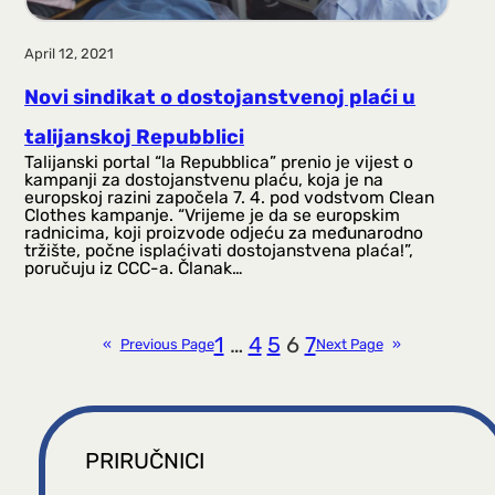
April 12, 2021
Novi sindikat o dostojanstvenoj plaći u
talijanskoj Repubblici
Talijanski portal “la Repubblica” prenio je vijest o
kampanji za dostojanstvenu plaću, koja je na
europskoj razini započela 7. 4. pod vodstvom Clean
Clothes kampanje. “Vrijeme je da se europskim
radnicima, koji proizvode odjeću za međunarodno
tržište, počne isplaćivati dostojanstvena plaća!”,
poručuju iz CCC-a. Članak…
1
…
4
5
6
7
«
Previous Page
Next Page
»
PRIRUČNICI