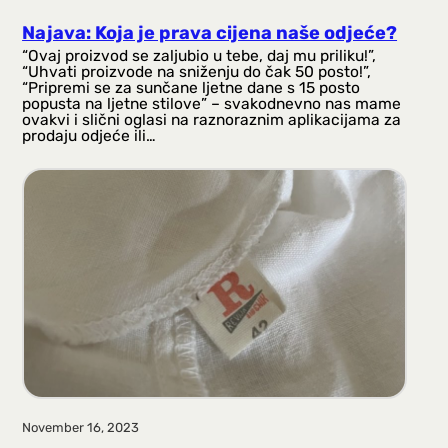
Najava: Koja je prava cijena naše odjeće?
“Ovaj proizvod se zaljubio u tebe, daj mu priliku!”,
“Uhvati proizvode na sniženju do čak 50 posto!”,
“Pripremi se za sunčane ljetne dane s 15 posto
popusta na ljetne stilove” – svakodnevno nas mame
ovakvi i slični oglasi na raznoraznim aplikacijama za
prodaju odjeće ili…
November 16, 2023