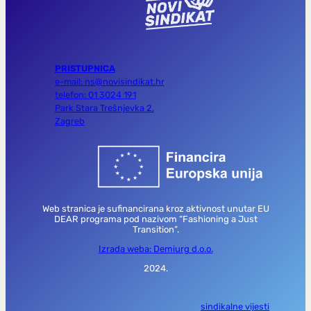
PRISTUPNICA
e-mail: ns@novisindikat.hr
telefon: 01 3024 191
Park Stara Trešnjevka 2,
Zagreb
Web stranica je sufinancirana kroz aktivnost unutar EU
DEAR programa pod nazivom “Fashioning a Just
Transition”.
Izrada weba: Demiurg d.o.o.
2024.
sindikalne vijesti