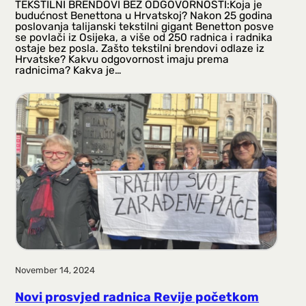
TEKSTILNI BRENDOVI BEZ ODGOVORNOSTI:Koja je
budućnost Benettona u Hrvatskoj? Nakon 25 godina
poslovanja talijanski tekstilni gigant Benetton posve
se povlači iz Osijeka, a više od 250 radnica i radnika
ostaje bez posla. Zašto tekstilni brendovi odlaze iz
Hrvatske? Kakvu odgovornost imaju prema
radnicima? Kakva je…
November 14, 2024
Novi prosvjed radnica Revije početkom