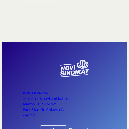
PRISTUPNICA
e-mail: ns@novisindikat.hr
telefon: 01 3024 191
Park Stara Trešnjevka 2,
Zagreb