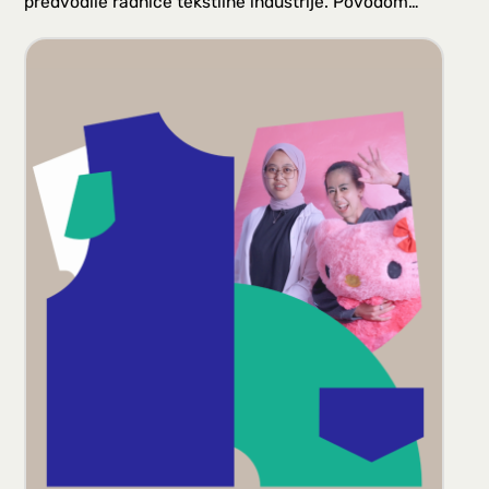
predvodile radnice tekstilne industrije. Povodom…