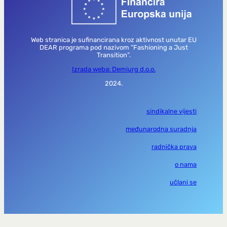
Web stranica je sufinancirana kroz aktivnost unutar EU
DEAR programa pod nazivom “Fashioning a Just
Transition”.
Izrada weba: Demiurg d.o.o.
2024.
sindikalne vijesti
međunarodna suradnja
radnička prava
o nama
učlani se