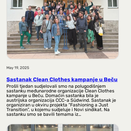
a
g
a
May 19, 2025
Sastanak Clean Clothes kampanje u Beču
Prošli tjedan sudjelovali smo na polugodišnjem
sastanku međunarodne organizacije Clean Clothes
kampanje u Beču. Domaćin sastanka bila je
austrijska organizacija CCC-a Südwind. Sastanak je
organiziran u okviru projekta “Fashioning a Just
Transition”, u kojemu sudjeluje i Novi sindikat. Na
sastanku smo se bavili temama iz…