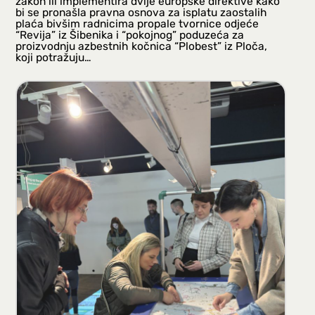
zakon ili implementira dvije europske direktive kako
bi se pronašla pravna osnova za isplatu zaostalih
plaća bivšim radnicima propale tvornice odjeće
“Revija” iz Šibenika i “pokojnog” poduzeća za
proizvodnju azbestnih kočnica “Plobest” iz Ploča,
koji potražuju…