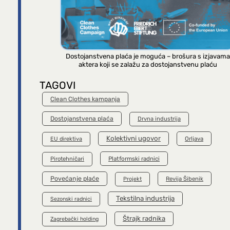
Dostojanstvena plaća je moguća – brošura s izjavama
aktera koji se zalažu za dostojanstvenu plaću
TAGOVI
Clean Clothes kampanja
Dostojanstvena plaća
Drvna industrija
Kolektivni ugovor
Orljava
EU direktiva
Platformski radnici
Pirotehničari
Povećanje plaće
Revija Šibenik
Projekt
Tekstilna industrija
Sezonski radnici
Štrajk radnika
Zagrebački holding