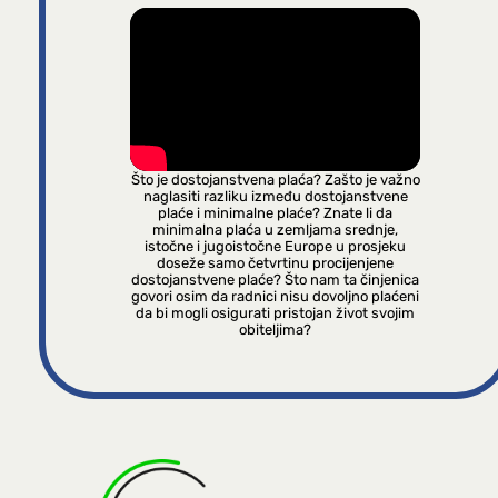
Što je dostojanstvena plaća? Zašto je važno
naglasiti razliku između dostojanstvene
plaće i minimalne plaće? Znate li da
minimalna plaća u zemljama srednje,
istočne i jugoistočne Europe u prosjeku
doseže samo četvrtinu procijenjene
dostojanstvene plaće? Što nam ta činjenica
govori osim da radnici nisu dovoljno plaćeni
da bi mogli osigurati pristojan život svojim
obiteljima?