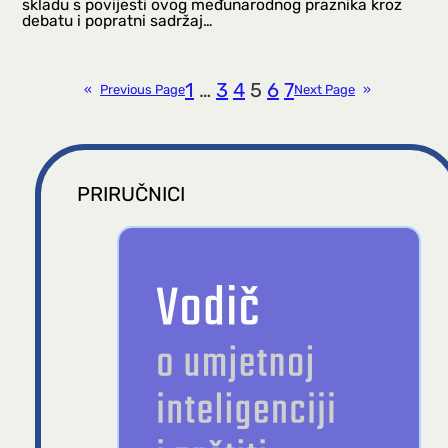
skladu s povijesti ovog međunarodnog praznika kroz
debatu i popratni sadržaj…
1
…
3
4
5
6
7
«
Previous Page
Next Page
»
PRIRUČNICI