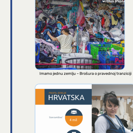
Imamo jednu zemlju – Brošura o pravednoj tranziciji