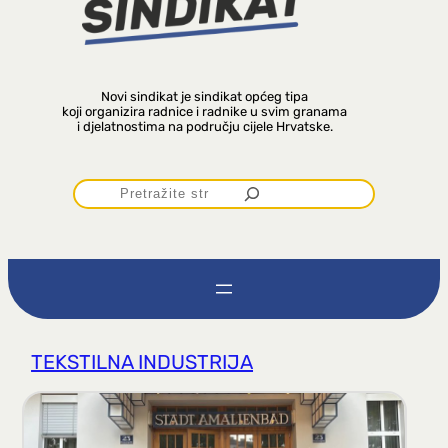
Novi sindikat je sindikat općeg tipa
koji organizira radnice i radnike u svim granama
i djelatnostima na području cijele Hrvatske.
P
r
e
t
TEKSTILNA INDUSTRIJA
r