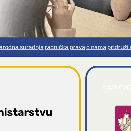
rodna suradnja
radnička prava
o nama
pridruži 
NAJNOVI
nistarstvu