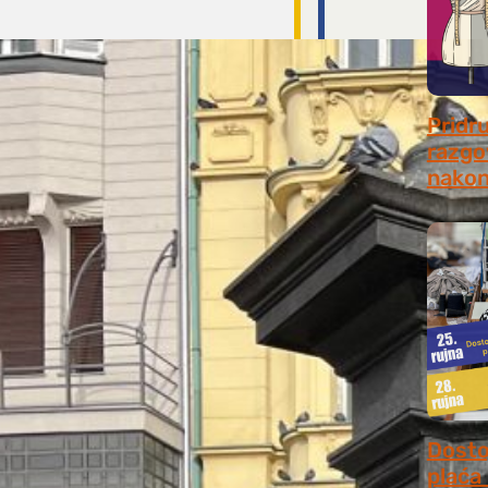
Pridr
razgo
nakon
July 31
Dosto
plaća