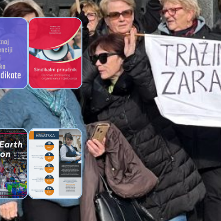
I
 umjetnoj
Sindikalni
enciji za
priručnik Novog
ikate
sindikata
 jednu
Brošura o
– Brošura
uvjetima rada u
vednoj
hrvatskoj