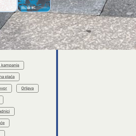
a plaća je
Dostojanstvena
– brošura
plaća je moguća –
Clothes
brošura s
anje o
izjavama aktera
nstvenoj
koji se zalažu za
aći
dostojanstvenu
plaću
s kampanja
na plaća
ovor
Orljava
adnici
aće
k