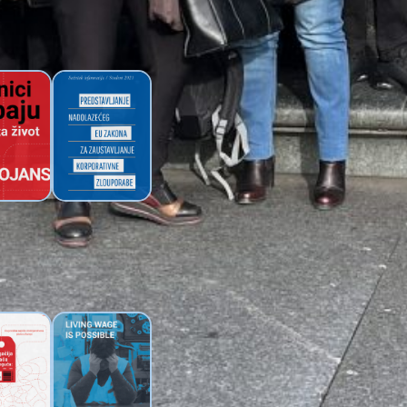
ziciji
tekstilnoj
industriji
k: Radnici
O prijedlogu EU
baju
zakona za
anstvenu
zaustavljanje
aću
korporativne
odgovornosti