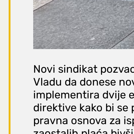
Novi sindikat pozva
Vladu da donese novi
implementira dvije 
direktive kako bi se
pravna osnova za is
zaostalih plaća bivš