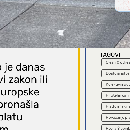
Drugačij
moguća 
Clean 
kamp
dostoja
pl
TAGOVI
Clean Clothe
o je danas
Dostojanstve
 zakon ili
Kolektivni ug
europske
Pirotehničari
 pronašla
Platformski r
platu
Povećanje pl
im
Revija Šibeni