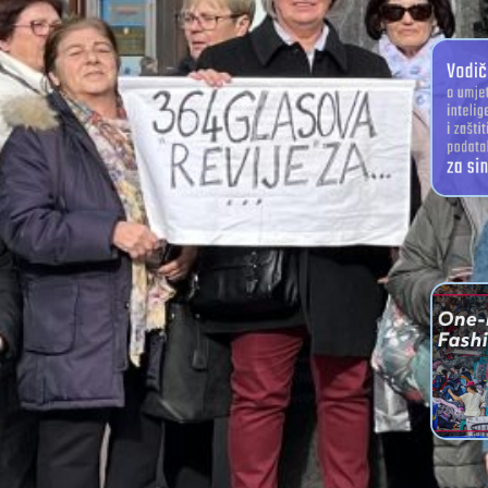
PRIRUČNIC
Vodič o
intelig
sind
Imamo
zemlju 
o pra