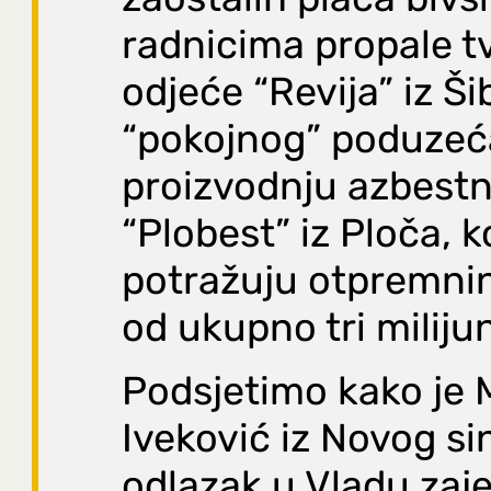
radnicima propale t
odjeće “Revija” iz Ši
“pokojnog” poduzeć
proizvodnju azbestn
“Plobest” iz Ploča, ko
potražuju otpremni
od ukupno tri miliju
Podsjetimo kako je 
Iveković iz Novog si
odlazak u Vladu zaj