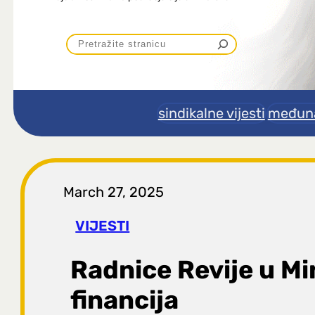
P
r
e
sindikalne vijesti
međuna
t
r
March 27, 2025
a
VIJESTI
g
Radnice Revije u Mi
a
financija