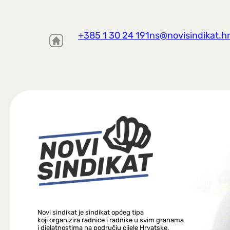
+385 1 30 24 191
ns@novisindikat.h
Novi sindikat je sindikat općeg tipa
koji organizira radnice i radnike u svim granama
i djelatnostima na području cijele Hrvatske.