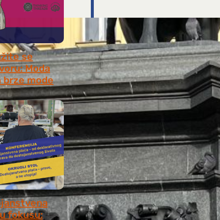
užite se
voru: Moda
 brze mode
, 2026
janstvena
 u fokusu: