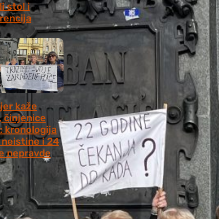
i stol i
rencija
8, 2026
jer kaže
, činjenice
: kronologija
neistine i 24
e nepravde
 2026