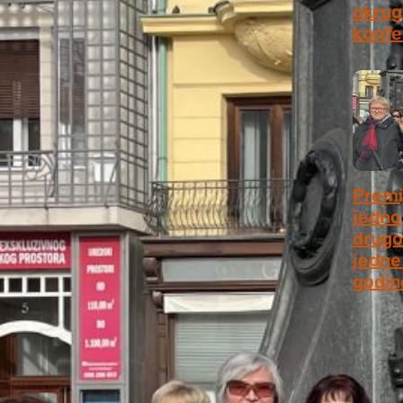
okrugl
konfe
July 2
Premi
jedno
drugo
jedne 
godin
July 9,