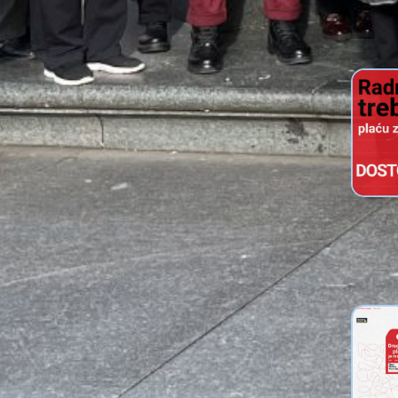
tran
Info leta
tre
dostoj
pl