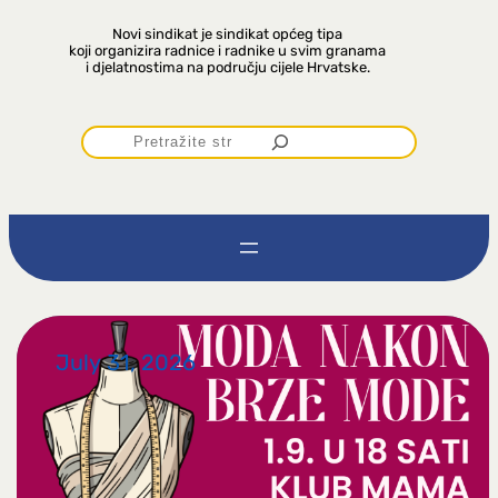
Novi sindikat je sindikat općeg tipa
koji organizira radnice i radnike u svim granama
i djelatnostima na području cijele Hrvatske.
P
r
e
t
r
July 31, 2026
a
g