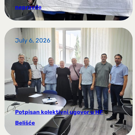
nepravde
July 6, 2026
Potpisan kolektivni ugovor u HF
Belišće