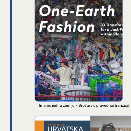
Imamo jednu zemlju – Brošura o pravednoj tranziciji