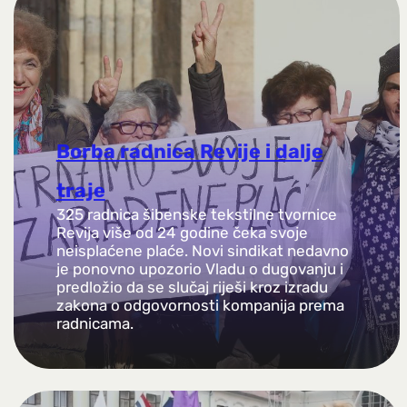
Borba radnica Revije i dalje
traje
325 radnica šibenske tekstilne tvornice
Revija više od 24 godine čeka svoje
neisplaćene plaće. Novi sindikat nedavno
je ponovno upozorio Vladu o dugovanju i
predložio da se slučaj riješi kroz izradu
zakona o odgovornosti kompanija prema
radnicama.