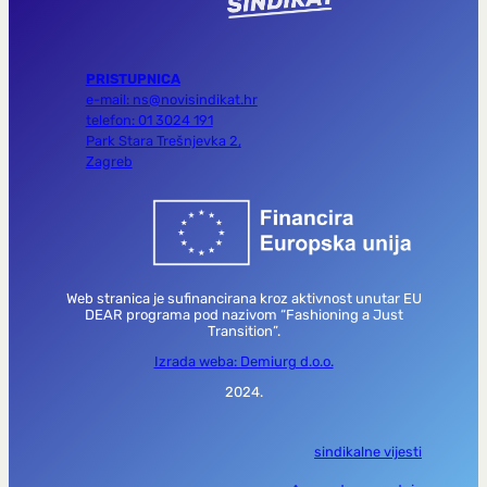
PRISTUPNICA
e-mail: ns@novisindikat.hr
telefon: 01 3024 191
Park Stara Trešnjevka 2,
Zagreb
Web stranica je sufinancirana kroz aktivnost unutar EU
DEAR programa pod nazivom “Fashioning a Just
Transition”.
Izrada weba: Demiurg d.o.o.
2024.
sindikalne vijesti