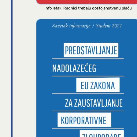
Info letak: Radnici trebaju dostojanstvenu plaću