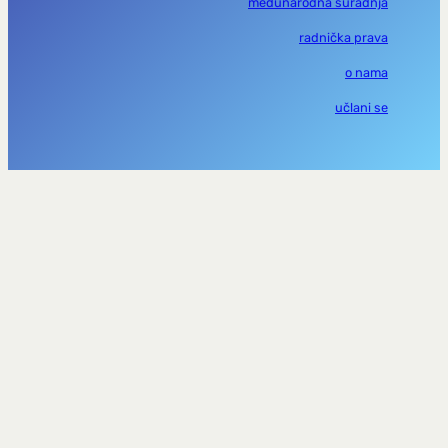
međunarodna suradnja
radnička prava
o nama
učlani se