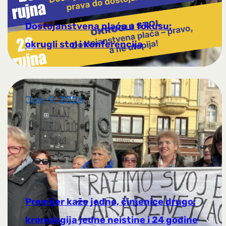
Dostojanstvena plaća u fokusu:
okrugli stol i konferencija
July 9, 2026
Premijer kaže jedno, činjenice drugo:
kronologija jedne neistine i 24 godine