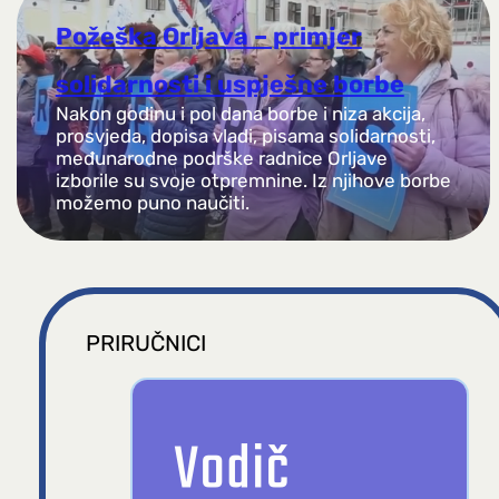
Požeška Orljava – primjer
solidarnosti i uspješne borbe
Nakon godinu i pol dana borbe i niza akcija,
prosvjeda, dopisa vladi, pisama solidarnosti,
međunarodne podrške radnice Orljave
izborile su svoje otpremnine. Iz njihove borbe
možemo puno naučiti.
PRIRUČNICI