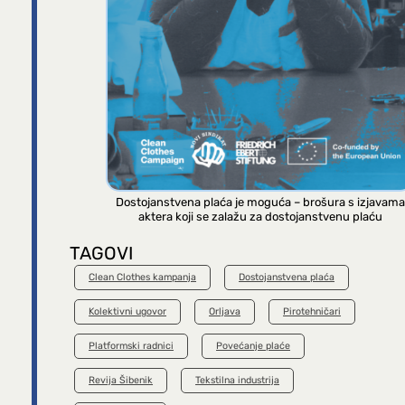
Dostojanstvena plaća je moguća – brošura s izjavama
aktera koji se zalažu za dostojanstvenu plaću
TAGOVI
Clean Clothes kampanja
Dostojanstvena plaća
Kolektivni ugovor
Orljava
Pirotehničari
Platformski radnici
Povećanje plaće
Revija Šibenik
Tekstilna industrija