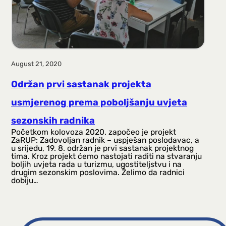
August 21, 2020
Održan prvi sastanak projekta
usmjerenog prema poboljšanju uvjeta
sezonskih radnika
Početkom kolovoza 2020. započeo je projekt
ZaRUP: Zadovoljan radnik – uspješan poslodavac, a
u srijedu, 19. 8. održan je prvi sastanak projektnog
tima. Kroz projekt ćemo nastojati raditi na stvaranju
boljih uvjeta rada u turizmu, ugostiteljstvu i na
drugim sezonskim poslovima. Želimo da radnici
dobiju…