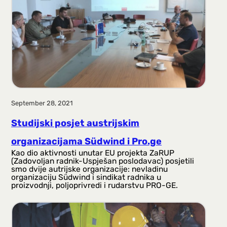
a
g
a
September 28, 2021
Studijski posjet austrijskim
organizacijama Südwind i Pro.ge
Kao dio aktivnosti unutar EU projekta ZaRUP
(Zadovoljan radnik-Uspješan poslodavac) posjetili
smo dvije autrijske organizacije: nevladinu
organizaciju Südwind i sindikat radnika u
proizvodnji, poljoprivredi i rudarstvu PRO-GE.