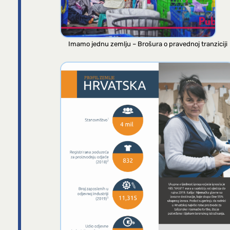
Imamo jednu zemlju – Brošura o pravednoj tranziciji