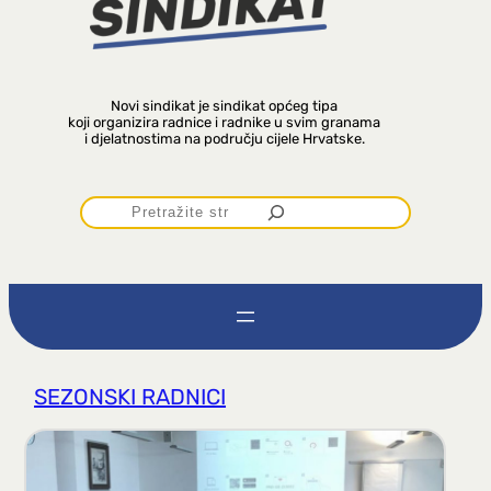
Novi sindikat je sindikat općeg tipa
koji organizira radnice i radnike u svim granama
i djelatnostima na području cijele Hrvatske.
P
r
e
t
SEZONSKI RADNICI
r