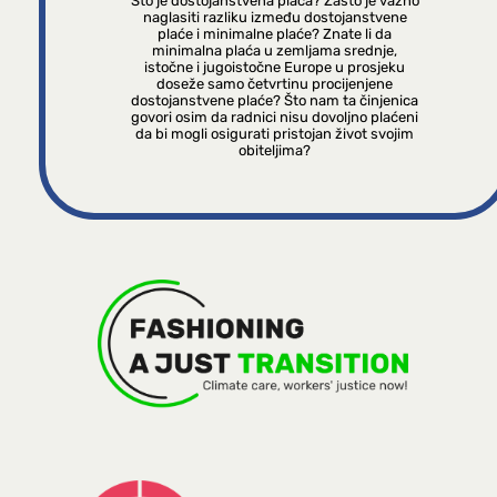
Što je dostojanstvena plaća? Zašto je važno
naglasiti razliku između dostojanstvene
plaće i minimalne plaće? Znate li da
minimalna plaća u zemljama srednje,
istočne i jugoistočne Europe u prosjeku
doseže samo četvrtinu procijenjene
dostojanstvene plaće? Što nam ta činjenica
govori osim da radnici nisu dovoljno plaćeni
da bi mogli osigurati pristojan život svojim
obiteljima?