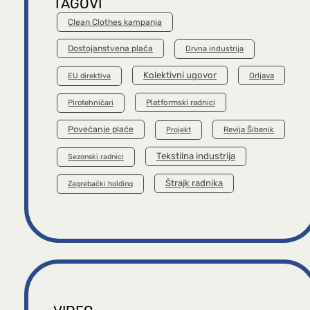
TAGOVI
Clean Clothes kampanja
Dostojanstvena plaća
Drvna industrija
Kolektivni ugovor
Orljava
EU direktiva
Platformski radnici
Pirotehničari
Povećanje plaće
Revija Šibenik
Projekt
Tekstilna industrija
Sezonski radnici
Štrajk radnika
Zagrebački holding