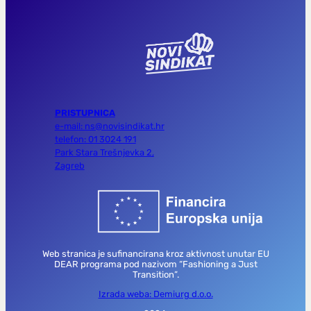
PRISTUPNICA
e-mail: ns@novisindikat.hr
telefon: 01 3024 191
Park Stara Trešnjevka 2,
Zagreb
Web stranica je sufinancirana kroz aktivnost unutar EU
DEAR programa pod nazivom “Fashioning a Just
Transition”.
Izrada weba: Demiurg d.o.o.