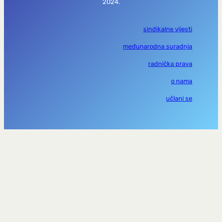
2024.
sindikalne vijesti
međunarodna suradnja
radnička prava
o nama
učlani se