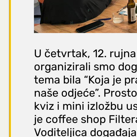
U četvrtak, 12. rujn
organizirali smo doga
tema bila “Koja je p
naše odjeće”. Prostor
kviz i mini izložbu 
je coffee shop Filter
Voditeljica događaja