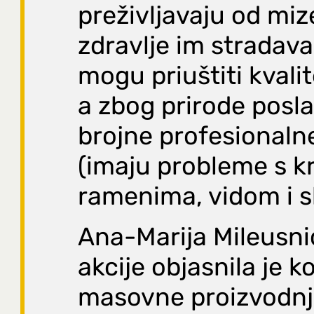
preživljavaju od miz
zdravlje im stradava 
mogu priuštiti kvali
a zbog prirode posla
brojne profesionalne
(imaju probleme s k
ramenima, vidom i sl
Ana-Marija Mileusni
akcije objasnila je ko
masovne proizvodnj