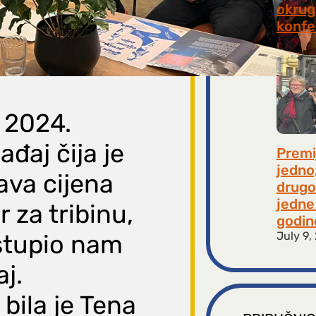
okrugl
konfe
July 2
a 2024.
đaj čija je
Premi
jedno
rava cijena
drugo
jedne 
 za tribinu,
godin
July 9,
ustupio nam
aj.
 bila je Tena