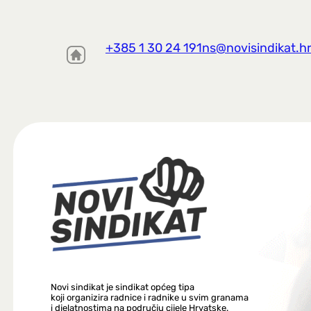
+385 1 30 24 191
ns@novisindikat.h
Novi sindikat je sindikat općeg tipa
koji organizira radnice i radnike u svim granama
i djelatnostima na području cijele Hrvatske.