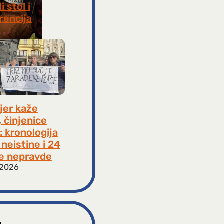
i stol i
rencija
8, 2026
jer kaže
, činjenice
: kronologija
neistine i 24
e nepravde
 2026