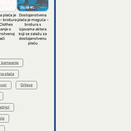
a plaća je
Dostojanstvena
– brošura
plaća je moguća –
Clothes
brošura s
anje o
izjavama aktera
nstvenoj
koji se zalažu za
aći
dostojanstvenu
plaću
s kampanja
na plaća
ovor
Orljava
adnici
aće
k