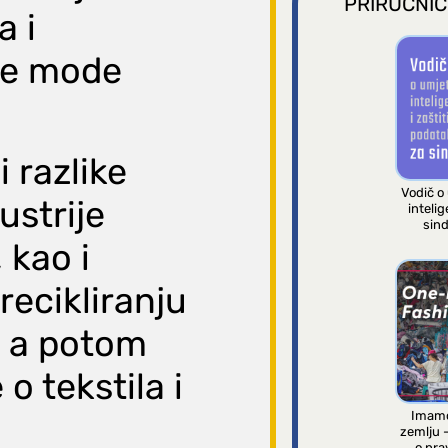
PRIRUČNIC
a i
re mode
 razlike
Vodič o
ustrije
intelig
sind
 kao i
recikliranju
, a potom
o tekstila i
Imamo
zemlju 
o pra