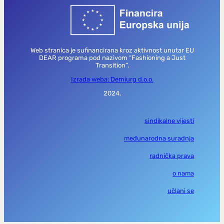
Web stranica je sufinancirana kroz aktivnost unutar EU
DEAR programa pod nazivom “Fashioning a Just
Transition”.
Izrada weba: Demiurg d.o.o.
2024.
sindikalne vijesti
međunarodna suradnja
radnička prava
o nama
učlani se