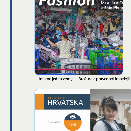
Imamo jednu zemlju – Brošura o pravednoj tranziciji