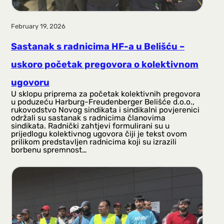
February 19, 2026
Sastanak s radnicima HF-a u Belišću –
uskoro početak pregovora o kolektivnom
ugovoru
U sklopu priprema za početak kolektivnih pregovora
u poduzeću Harburg-Freudenberger Belišće d.o.o.,
rukovodstvo Novog sindikata i sindikalni povjerenici
održali su sastanak s radnicima članovima
sindikata. Radnički zahtjevi formulirani su u
prijedlogu kolektivnog ugovora čiji je tekst ovom
prilikom predstavljen radnicima koji su izrazili
borbenu spremnost…