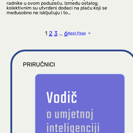
radnike u ovom poduzeću. Između ostalog,
kolektivnim su utvrđeni dodaci na plaću koji se
međusobno ne isključuju i to…
1
2
3
…
6
Next Page
»
PRIRUČNICI