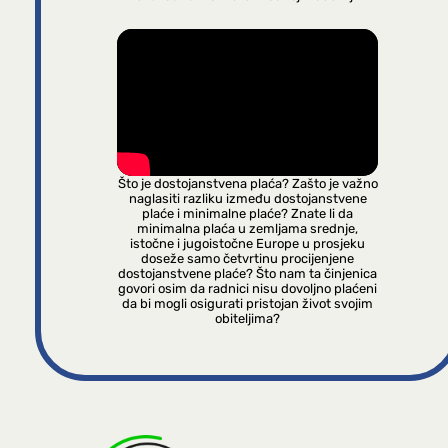
Što je dostojanstvena plaća? Zašto je važno
naglasiti razliku između dostojanstvene
plaće i minimalne plaće? Znate li da
minimalna plaća u zemljama srednje,
istočne i jugoistočne Europe u prosjeku
doseže samo četvrtinu procijenjene
dostojanstvene plaće? Što nam ta činjenica
govori osim da radnici nisu dovoljno plaćeni
da bi mogli osigurati pristojan život svojim
obiteljima?