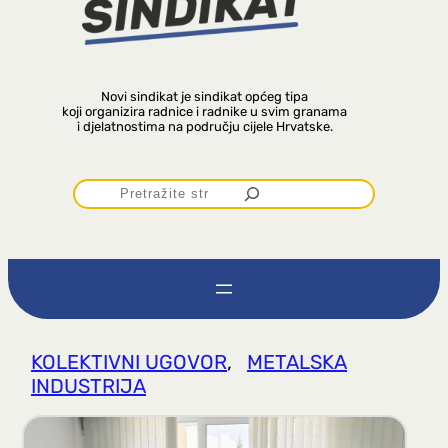
Novi sindikat je sindikat općeg tipa
koji organizira radnice i radnike u svim granama
i djelatnostima na području cijele Hrvatske.
P
r
e
t
KOLEKTIVNI UGOVOR
, 
METALSKA
INDUSTRIJA
r