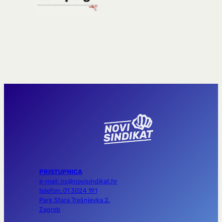
PRISTUPNICA
e-mail: ns@novisindikat.hr
telefon: 01 3024 191
Park Stara Trešnjevka 2,
Zagreb