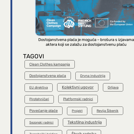
Dostojanstvena plaća je moguća – brošura s izjavama
aktera koji se zalažu za dostojanstvenu plaću
TAGOVI
Clean Clothes kampanja
Dostojanstvena plaća
Drvna industrija
Kolektivni ugovor
Orljava
EU direktiva
Platformski radnici
Pirotehničari
Povećanje plaće
Revija Šibenik
Projekt
Tekstilna industrija
Sezonski radnici
Štrajk radnika