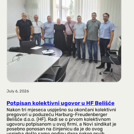
a
g
a
July 6, 2026
Potpisan kolektivni ugovor u HF Belišće
Nakon tri mjeseca uspješno su okončani kolektivni
pregovori u poduzeću Harburg-Freudenberger
Belišće d.o.o. (HF). Radi se o prvom kolektivnom
ugovoru potpisanom u ovoj firmi, a Novi sindikat je
posebno ponosan na činjenicu da je do ovog
uspjeha došlo samo godinu dana nakon prvih