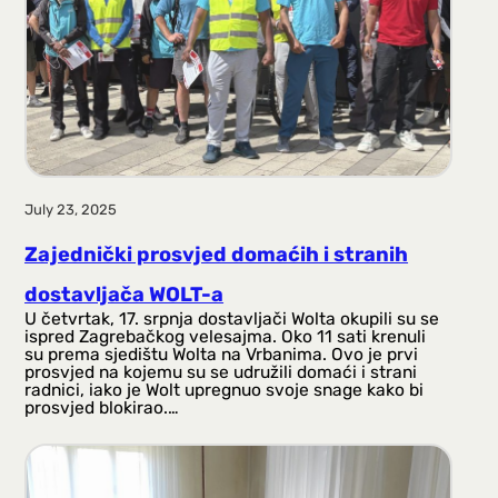
July 23, 2025
Zajednički prosvjed domaćih i stranih
dostavljača WOLT-a
U četvrtak, 17. srpnja dostavljači Wolta okupili su se
ispred Zagrebačkog velesajma. Oko 11 sati krenuli
su prema sjedištu Wolta na Vrbanima. Ovo je prvi
prosvjed na kojemu su se udružili domaći i strani
radnici, iako je Wolt upregnuo svoje snage kako bi
prosvjed blokirao.…