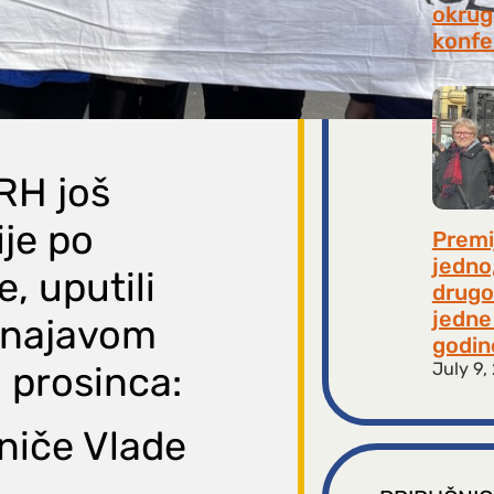
okrugl
konfe
July 2
RH još
ije po
Premi
jedno
e, uputili
drugo
jedne 
s najavom
godin
July 9,
 prosinca:
niče Vlade