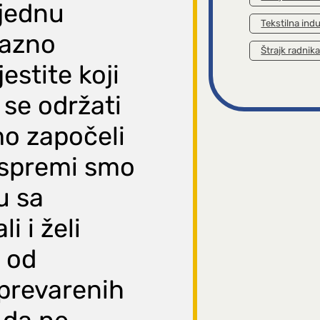
tjednu
Tekstilna indu
bazno
Štrajk radnik
stite koji
 se održati
mo započeli
 spremi smo
u sa
i i želi
 od
prevarenih