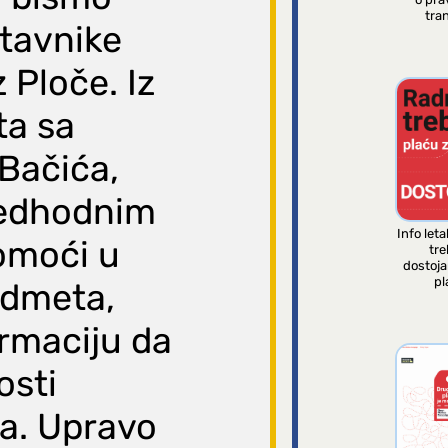
tran
estavnike
 Ploče. Iz
ta sa
Bačića,
redhodnim
Info leta
omoći u
tre
dostoj
pl
edmeta,
ormaciju da
osti
ja. Upravo