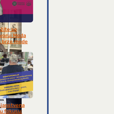
užite se
voru: Moda
 brze mode
, 2026
janstvena
 u fokusu: