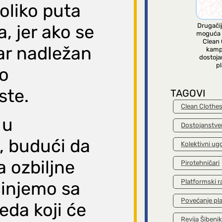
oliko puta
, jer ako se
Drugačij
moguća 
Clean 
tar nadležan
kamp
dostoja
pl
ao
ste.
TAGOVI
Clean Clothe
 u
Dostojanstve
 budući da
Kolektivni ug
 ozbiljne
Pirotehničari
Platformski r
činjemo sa
Povećanje pl
eda koji će
Revija Šibeni