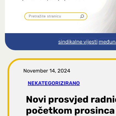
P
r
e
sindikalne vijesti
međuna
t
r
November 14, 2024
a
NEKATEGORIZIRANO
g
Novi prosvjed radni
a
početkom prosinca