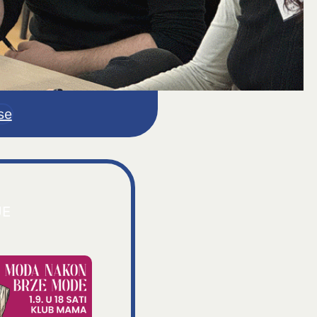
se
JE