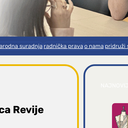
rodna suradnja
radnička prava
o nama
pridruži 
NAJNOVI
ca Revije