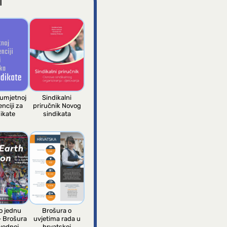
I
 umjetnoj
Sindikalni
enciji za
priručnik Novog
ikate
sindikata
 jednu
Brošura o
– Brošura
uvjetima rada u
vednoj
hrvatskoj