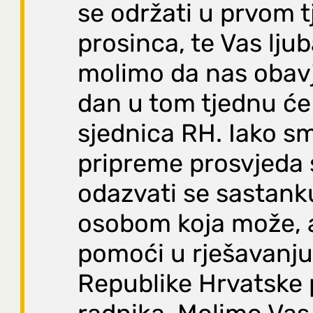
se održati u prvom 
prosinca, te Vas lju
molimo da nas obavje
dan u tom tjednu će
sjednica RH. Iako s
pripreme prosvjeda
odazvati se sastank
osobom koja može, al
pomoći u rješavanju
Republike Hrvatske 