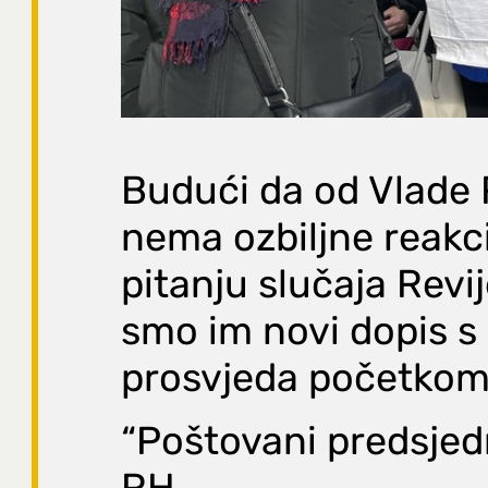
Budući da od Vlade 
nema ozbiljne reakc
pitanju slučaja Revij
smo im novi dopis 
prosvjeda početkom
“Poštovani predsjed
RH,