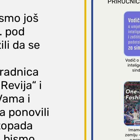
PRIRUČNIC
smo još
. pod
li da se
Vodič o
intelig
 radnica
sind
Revija“ i
Vama i
a ponovili
stopada
Imamo
a bismo
zemlju 
o pra