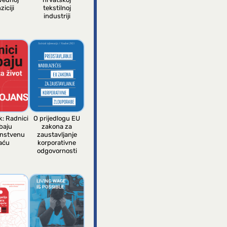
ziciji
tekstilnoj
industriji
k: Radnici
O prijedlogu EU
baju
zakona za
anstvenu
zaustavljanje
aću
korporativne
odgovornosti