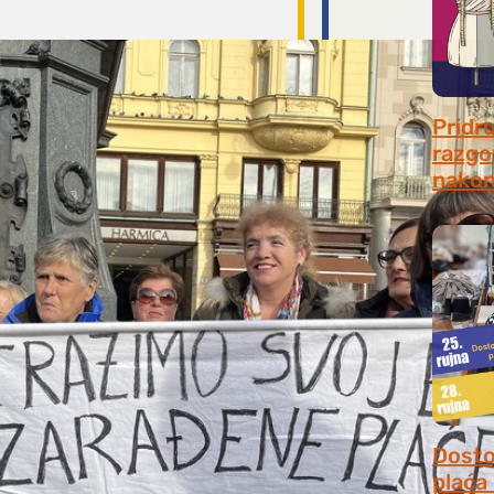
Pridr
razgo
nakon
July 31
Dosto
plaća