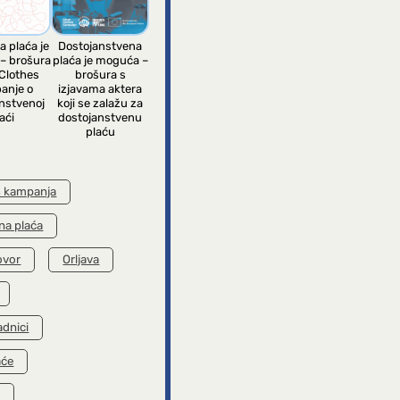
a plaća je
Dostojanstvena
– brošura
plaća je moguća –
Clothes
brošura s
anje o
izjavama aktera
nstvenoj
koji se zalažu za
aći
dostojanstvenu
plaću
s kampanja
na plaća
ovor
Orljava
adnici
aće
k