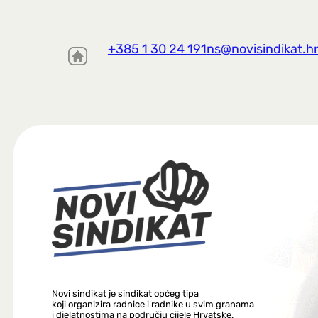
+385 1 30 24 191
ns@novisindikat.h
Novi sindikat je sindikat općeg tipa
koji organizira radnice i radnike u svim granama
i djelatnostima na području cijele Hrvatske.