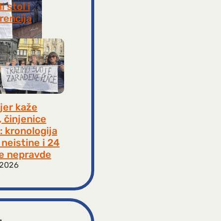
i stol i
rencija
8, 2026
jer kaže
, činjenice
: kronologija
neistine i 24
e nepravde
 2026