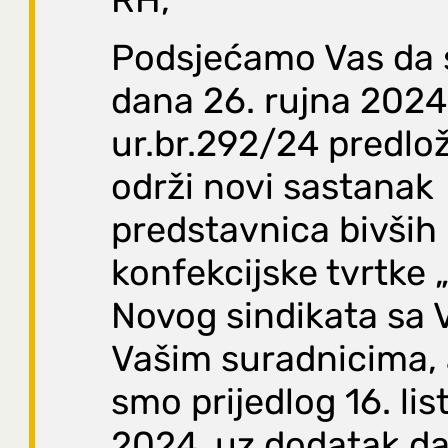
Podsjećamo Vas da 
dana 26. rujna 2024
ur.br.292/24 predloži
održi novi sastanak
predstavnica bivših
konfekcijske tvrtke „
Novog sindikata sa 
Vašim suradnicima, 
smo prijedlog 16. li
2024. uz dodatak d