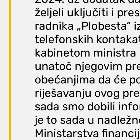
željeli uključiti i pr
radnika „Plobesta“ iz
telefonskih kontaka
kabinetom ministra 
unatoč njegovim p
obećanjima da će p
riješavanju ovog pr
sada smo dobili inf
je to sada u nadležn
Ministarstva financi