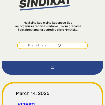
Novi sindikat je sindikat općeg tipa
koji organizira radnice i radnike u svim granama
i djelatnostima na području cijele Hrvatske.
P
r
e
t
r
March 14, 2025
VIJESTI