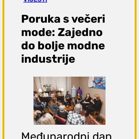
a
g
Poruka s večeri
a
mode: Zajedno
do bolje modne
industrije
Međunarodni dan