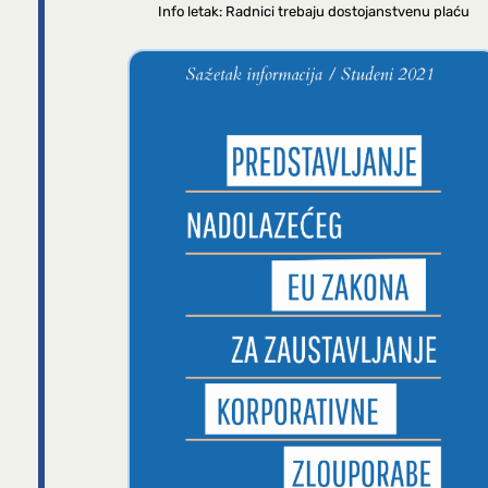
Info letak: Radnici trebaju dostojanstvenu plaću