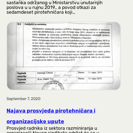
sastanka održanog u Ministarstvu unutarnjih
poslova u u rujnu 2019., a povod otkazi za
sedamdeset pirotehničara koji…
September 7, 2020
Najava prosvjeda pirotehničara i
organizacijske upute
Prosvjed radnika iz sektora razminiranja u
organizaciji Novog sindikata održat će se u