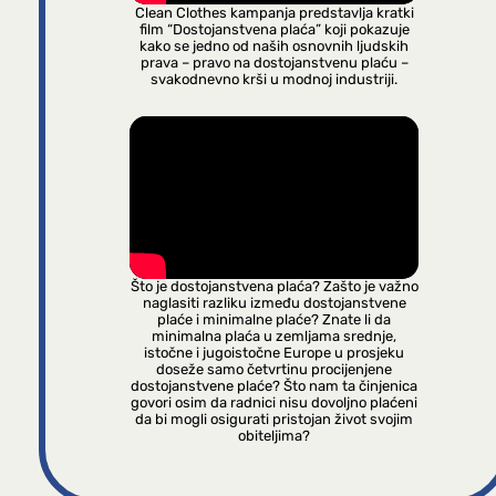
Clean Clothes kampanja predstavlja kratki
film “Dostojanstvena plaća” koji pokazuje
kako se jedno od naših osnovnih ljudskih
prava – pravo na dostojanstvenu plaću –
svakodnevno krši u modnoj industriji.
Što je dostojanstvena plaća? Zašto je važno
naglasiti razliku između dostojanstvene
plaće i minimalne plaće? Znate li da
minimalna plaća u zemljama srednje,
istočne i jugoistočne Europe u prosjeku
doseže samo četvrtinu procijenjene
dostojanstvene plaće? Što nam ta činjenica
govori osim da radnici nisu dovoljno plaćeni
da bi mogli osigurati pristojan život svojim
obiteljima?