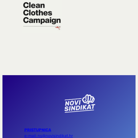
PRISTUPNICA
e-mail: ns@novisindikat.hr