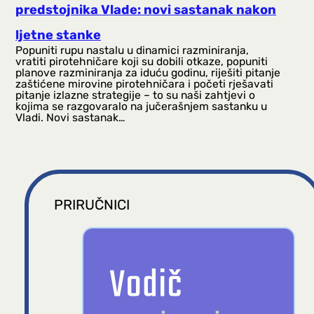
predstojnika Vlade: novi sastanak nakon
ljetne stanke
Popuniti rupu nastalu u dinamici razminiranja,
vratiti pirotehničare koji su dobili otkaze, popuniti
planove razminiranja za iduću godinu, riješiti pitanje
zaštićene mirovine pirotehničara i početi rješavati
pitanje izlazne strategije – to su naši zahtjevi o
kojima se razgovaralo na jučerašnjem sastanku u
Vladi. Novi sastanak…
PRIRUČNICI