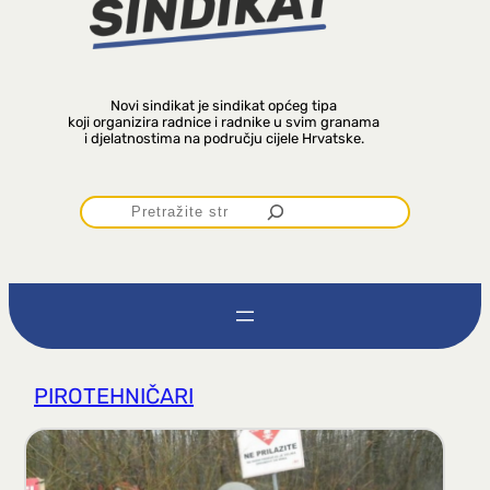
Novi sindikat je sindikat općeg tipa
koji organizira radnice i radnike u svim granama
i djelatnostima na području cijele Hrvatske.
P
r
e
t
PIROTEHNIČARI
r