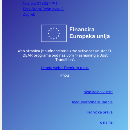
telefon: 01 3024 191
Park Stara Trešnjevka 2,
Zagreb
Web stranica je sufinancirana kroz aktivnost unutar EU
DEAR programa pod nazivom “Fashioning a Just
Transition”.
Izrada weba: Demiurg d.o.o.
2024.
sindikalne vijesti
međunarodna suradnja
radnička prava
o nama