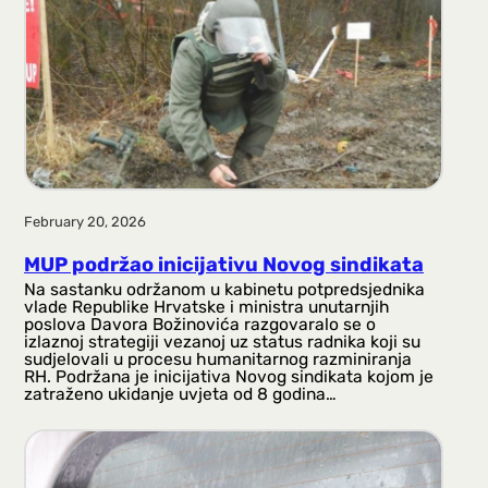
a
g
a
February 20, 2026
MUP podržao inicijativu Novog sindikata
Na sastanku održanom u kabinetu potpredsjednika
vlade Republike Hrvatske i ministra unutarnjih
poslova Davora Božinovića razgovaralo se o
izlaznoj strategiji vezanoj uz status radnika koji su
sudjelovali u procesu humanitarnog razminiranja
RH. Podržana je inicijativa Novog sindikata kojom je
zatraženo ukidanje uvjeta od 8 godina…