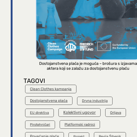
Dostojanstvena plaća je moguća – brošura s izjavama
aktera koji se zalažu za dostojanstvenu plaću
TAGOVI
Clean Clothes kampanja
Dostojanstvena plaća
Drvna industrija
Kolektivni ugovor
Orljava
EU direktiva
Platformski radnici
Pirotehničari
Povećanje plaće
Revija Šibenik
Projekt