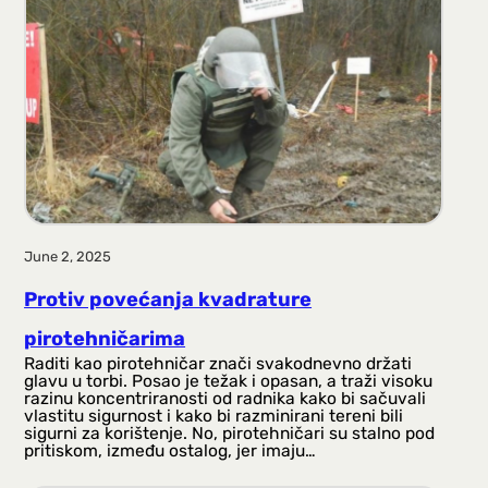
June 2, 2025
Protiv povećanja kvadrature
pirotehničarima
Raditi kao pirotehničar znači svakodnevno držati
glavu u torbi. Posao je težak i opasan, a traži visoku
razinu koncentriranosti od radnika kako bi sačuvali
vlastitu sigurnost i kako bi razminirani tereni bili
sigurni za korištenje. No, pirotehničari su stalno pod
pritiskom, između ostalog, jer imaju…