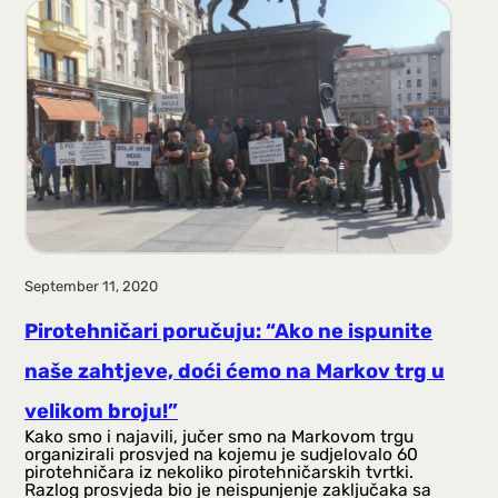
September 11, 2020
Pirotehničari poručuju: “Ako ne ispunite
naše zahtjeve, doći ćemo na Markov trg u
velikom broju!”
Kako smo i najavili, jučer smo na Markovom trgu
organizirali prosvjed na kojemu je sudjelovalo 60
pirotehničara iz nekoliko pirotehničarskih tvrtki.
Razlog prosvjeda bio je neispunjenje zaključaka sa