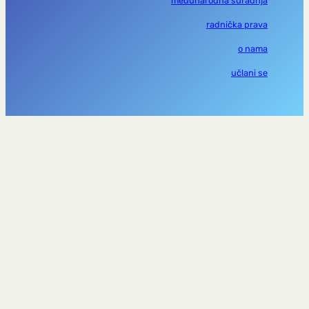
međunarodna suradnja
radnička prava
o nama
učlani se