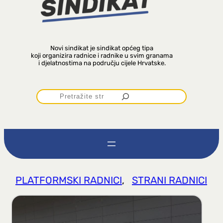
Novi sindikat je sindikat općeg tipa
koji organizira radnice i radnike u svim granama
i djelatnostima na području cijele Hrvatske.
P
r
e
t
PLATFORMSKI RADNICI
, 
STRANI RADNICI
r