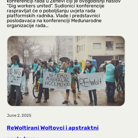
konferenciji rada u Ženevi čiji je ovogodišnji naslov
“Gig workers united”. Sudionici konferencije
raspravljat će o poboljšanju uvjeta rada
platformskih radnika. Vlade i predstavnici
poslodavaca na konferenciji Međunarodne
organizacije rada…
June 2, 2025
ReWoltirani Woltovci i apstraktni