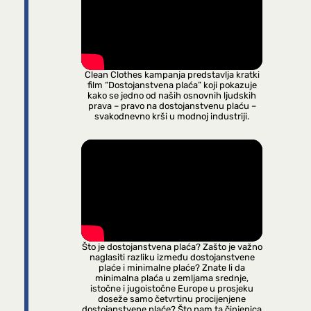
Clean Clothes kampanja predstavlja kratki
film “Dostojanstvena plaća” koji pokazuje
kako se jedno od naših osnovnih ljudskih
prava – pravo na dostojanstvenu plaću –
svakodnevno krši u modnoj industriji.
Što je dostojanstvena plaća? Zašto je važno
naglasiti razliku između dostojanstvene
plaće i minimalne plaće? Znate li da
minimalna plaća u zemljama srednje,
istočne i jugoistočne Europe u prosjeku
doseže samo četvrtinu procijenjene
dostojanstvene plaće? Što nam ta činjenica