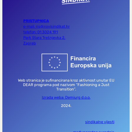
PRISTUPNICA
e-mail: ns@novisindikat.hr
telefon: 01 3024 191
Park Stara Trešnjevka 2,
Zagreb
Web stranica je sufinancirana kroz aktivnost unutar EU
DEAR programa pod nazivom “Fashioning a Just
Transition”.
Izrada weba: Demiurg d.o.o.
2024.
sindikalne vijesti