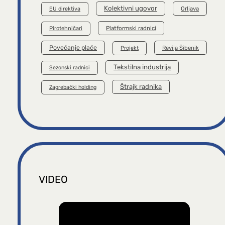
Kolektivni ugovor
Orljava
EU direktiva
Platformski radnici
Pirotehničari
Povećanje plaće
Revija Šibenik
Projekt
Tekstilna industrija
Sezonski radnici
Štrajk radnika
Zagrebački holding
VIDEO