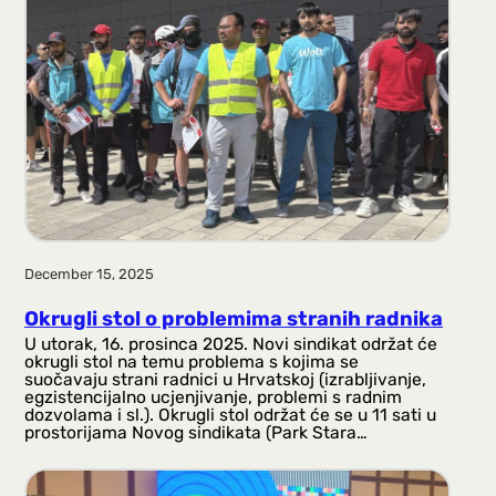
a
g
a
December 15, 2025
Okrugli stol o problemima stranih radnika
U utorak, 16. prosinca 2025. Novi sindikat održat će
okrugli stol na temu problema s kojima se
suočavaju strani radnici u Hrvatskoj (izrabljivanje,
egzistencijalno ucjenjivanje, problemi s radnim
dozvolama i sl.). Okrugli stol održat će se u 11 sati u
prostorijama Novog sindikata (Park Stara…