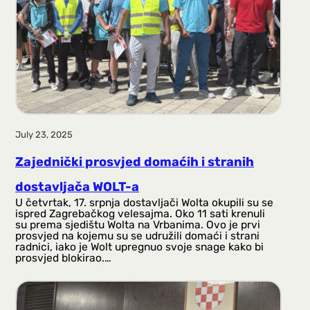
July 23, 2025
Zajednički prosvjed domaćih i stranih
dostavljača WOLT-a
U četvrtak, 17. srpnja dostavljači Wolta okupili su se
ispred Zagrebačkog velesajma. Oko 11 sati krenuli
su prema sjedištu Wolta na Vrbanima. Ovo je prvi
prosvjed na kojemu su se udružili domaći i strani
radnici, iako je Wolt upregnuo svoje snage kako bi
prosvjed blokirao.…