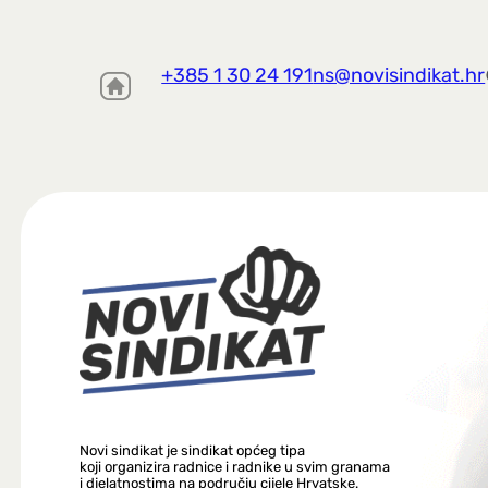
+385 1 30 24 191
ns@novisindikat.hr
Novi sindikat je sindikat općeg tipa
koji organizira radnice i radnike u svim granama
i djelatnostima na području cijele Hrvatske.