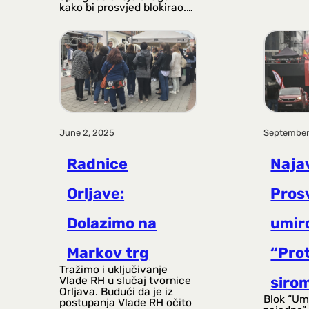
kako bi prosvjed blokirao.…
June 2, 2025
September
Radnice
Naja
Orljave:
Pros
Dolazimo na
umir
Markov trg
“Pro
Tražimo i uključivanje
siro
Vlade RH u slučaj tvornice
Orljava. Budući da je iz
Blok “Umi
postupanja Vlade RH očito