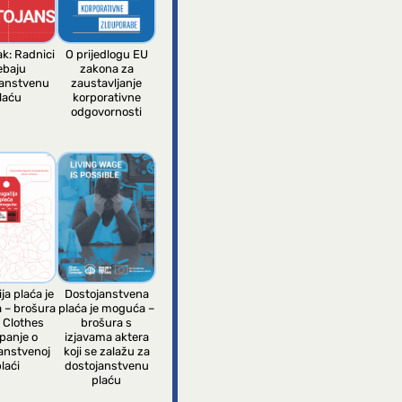
ak: Radnici
O prijedlogu EU
ebaju
zakona za
janstvenu
zaustavljanje
laću
korporativne
odgovornosti
ja plaća je
Dostojanstvena
 – brošura
plaća je moguća –
 Clothes
brošura s
panje o
izjavama aktera
anstvenoj
koji se zalažu za
laći
dostojanstvenu
plaću