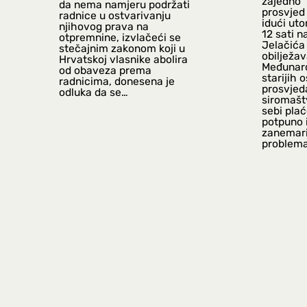
zajedno” 
da nema namjeru podržati
prosvjed
radnice u ostvarivanju
idući uto
njihovog prava na
12 sati n
otpremnine, izvlačeći se
Jelačić
stečajnim zakonom koji u
obilježa
Hrvatskoj vlasnike abolira
Međunar
od obaveza prema
starijih 
radnicima, donesena je
prosvjeda
odluka da se…
siromašt
sebi pla
potpuno i
zanemari
problema