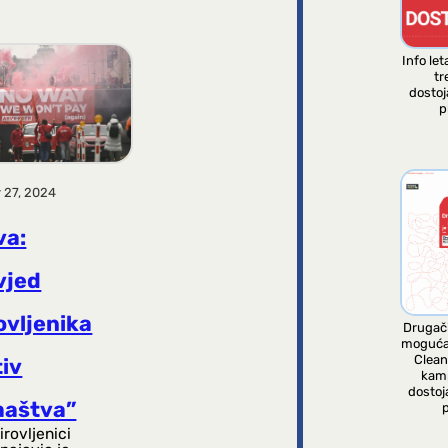
Info let
tr
dosto
p
 27, 2024
va:
vjed
ovljenika
Drugači
moguća
Clean
tiv
kam
dostoj
maštva”
p
rovljenici