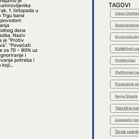
najavio je
TAGOVI
 umirovljenika
rak, 1. listopada u
Clean Clothe
a Trgu bana
a povodom
vanja
Dostojanstve
odnog dana
osoba. Naziv
Drvna industri
 je “Protiv
va”. “Povećati
Kolektivni u
će za 70 – 80% uz
gnoriranje i
vanje potreba i
Pirotehničari
 koji…
Platformski ra
Povećanje pl
Revija Šibenik
Tekstilna ind
Zagrebački hol
Štrajk radnik