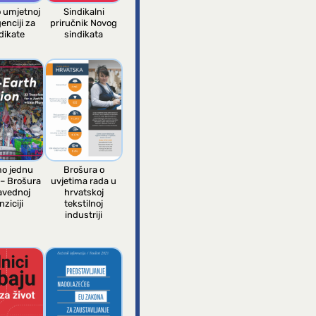
o umjetnoj
Sindikalni
genciji za
priručnik Novog
dikate
sindikata
o jednu
Brošura o
 – Brošura
uvjetima rada u
avednoj
hrvatskoj
nziciji
tekstilnoj
industriji