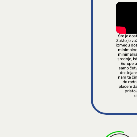
Što je dos
Zašto je va
između dos
minimalne 
minimalna
srednje, i
Europe u
samo četv
dostojan
nam ta čin
da radni
plaćeni da
pristo
o