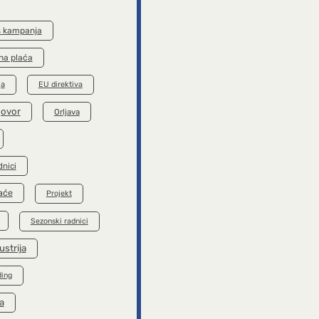
s kampanja
na plaća
ja
EU direktiva
govor
Orljava
dnici
aće
Projekt
Sezonski radnici
ustrija
ding
a