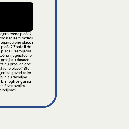
tojanstvena plaća?
žno naglasiti razliku
tojanstvene plaće i
plaće? Znate li da
 plaća u zemljama
stočne i jugoistočne
 prosjeku doseže
rtinu procijenjene
stvene plaće? Što
jenica govori osim
ci nisu dovoljno
 bi mogli osigurati
jan život svojim
biteljima?