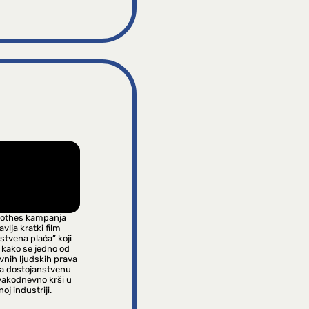
lothes kampanja
vlja kratki film
stvena plaća” koji
 kako se jedno od
vnih ljudskih prava
na dostojanstvenu
vakodnevno krši u
oj industriji.