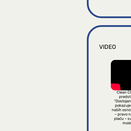
VIDEO
Clean C
predsta
“Dostojan
pokazuje
naših osno
– pravo 
plaću – s
modn