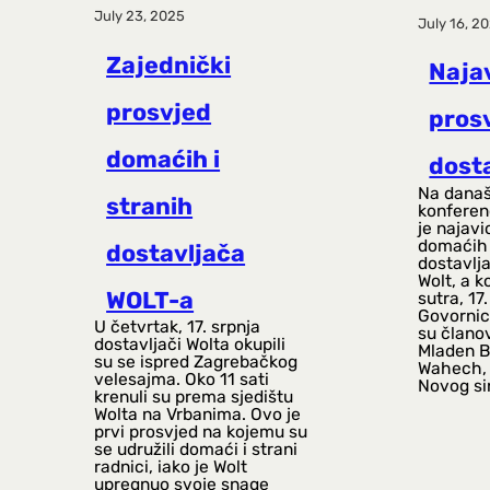
July 23, 2025
July 16, 2
Zajednički
Naja
prosvjed
pros
domaćih i
dost
Na današ
stranih
konferenc
je najavi
domaćih 
dostavljača
dostavlja
Wolt, a k
WOLT-a
sutra, 17
Govornici
U četvrtak, 17. srpnja
su člano
dostavljači Wolta okupili
Mladen B
su se ispred Zagrebačkog
Wahech, t
velesajma. Oko 11 sati
Novog si
krenuli su prema sjedištu
Wolta na Vrbanima. Ovo je
prvi prosvjed na kojemu su
se udružili domaći i strani
radnici, iako je Wolt
upregnuo svoje snage