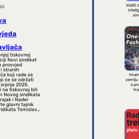
Vodič 
025
inteli
sin
va
vjeda
avljača
njoj tiskovnoj
iji Novi sindikat
o prosvjed
i stranih
ča koji rade za
Imam
oji će se održati
zemlju
. srpnja 2025.
o pr
 na tiskovnoj bili
tra
vi Novog sindikata
rajak i Nader
e glavni tajnik
ndikata Tomislav…