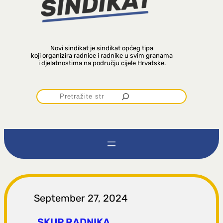
Novi sindikat je sindikat općeg tipa
koji organizira radnice i radnike u svim granama
i djelatnostima na području cijele Hrvatske.
P
r
e
t
r
September 27, 2024
SKUP RADNIKA