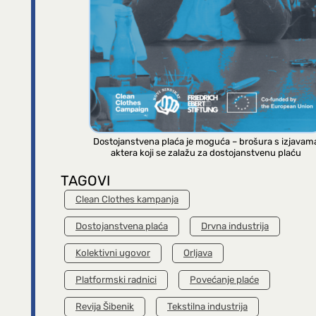
Dostojanstvena plaća je moguća – brošura s izjavam
aktera koji se zalažu za dostojanstvenu plaću
TAGOVI
Clean Clothes kampanja
Dostojanstvena plaća
Drvna industrija
Kolektivni ugovor
Orljava
Platformski radnici
Povećanje plaće
Revija Šibenik
Tekstilna industrija