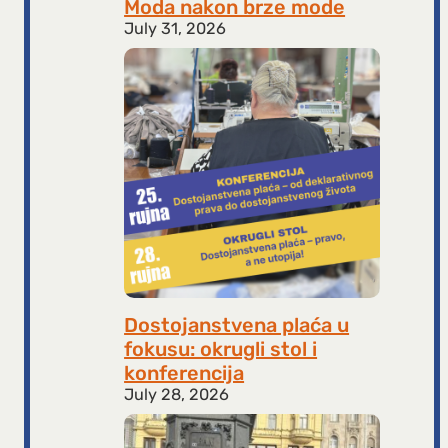
Moda nakon brze mode
July 31, 2026
Dostojanstvena plaća u
fokusu: okrugli stol i
konferencija
July 28, 2026