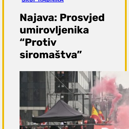
a
g
Najava: Prosvjed
a
umirovljenika
“Protiv
siromaštva”