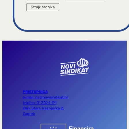
Štrajk radnika
PRISTUPNICA
e-mail: ns@novisindikat.hr
telefon: 01 3024 191
Park Stara Trešnjevka 2,
Zagreb