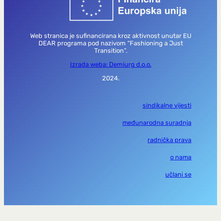
Web stranica je sufinancirana kroz aktivnost unutar EU
DEAR programa pod nazivom “Fashioning a Just
Transition”.
Izrada weba: Demiurg d.o.o.
2024.
sindikalne vijesti
međunarodna suradnja
radnička prava
o nama
učlani se