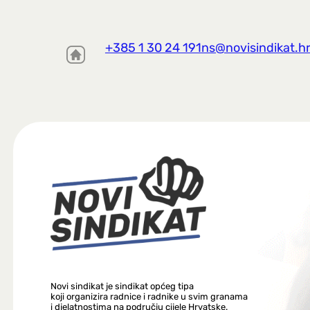
+385 1 30 24 191
ns@novisindikat.h
Novi sindikat je sindikat općeg tipa
koji organizira radnice i radnike u svim granama
i djelatnostima na području cijele Hrvatske.