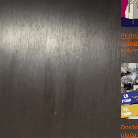
Pridr
razgo
nakon
July 31
Dosto
plaća