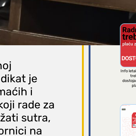
tran
noj
Info leta
dikat je
tre
dostoj
pl
maćih i
koji rade za
žati sutra,
ornici na