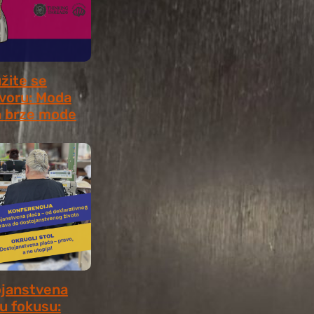
užite se
voru: Moda
 brze mode
, 2026
janstvena
 u fokusu: