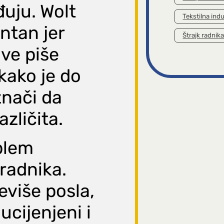
đuju. Wolt
Tekstilna indu
entan jer
Štrajk radnik
ve piše
 kako je do
znači da
azličita.
oblem
 radnika.
eviše posla,
ucijenjeni i