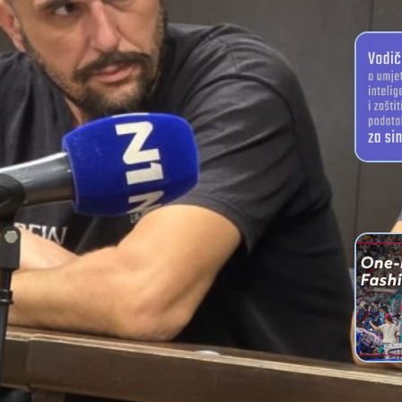
PRIRUČNIC
Vodič o
intelig
sind
Imamo
zemlju 
o pra