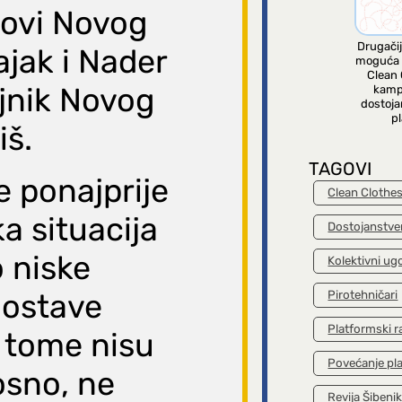
anovi Novog
Drugačij
ajak i Nader
moguća 
Clean 
ajnik Novog
kamp
dostoja
pl
iš.
TAGOVI
e ponajprije
Clean Clothe
a situacija
Dostojanstve
 niske
Kolektivni ug
dostave
Pirotehničari
Platformski r
k tome nisu
Povećanje pl
osno, ne
Revija Šibeni