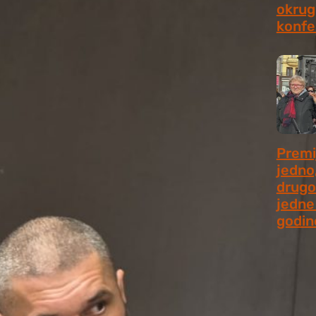
okrugl
konfe
July 2
Premi
jedno
drugo
jedne 
godin
July 9,