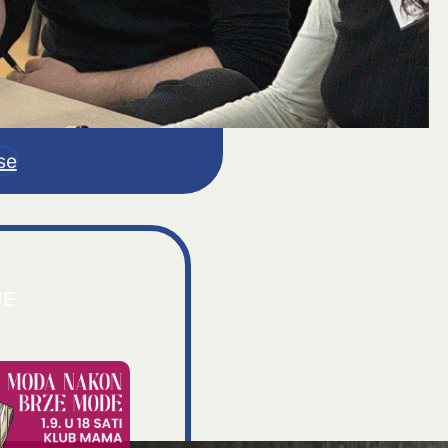
se
JE