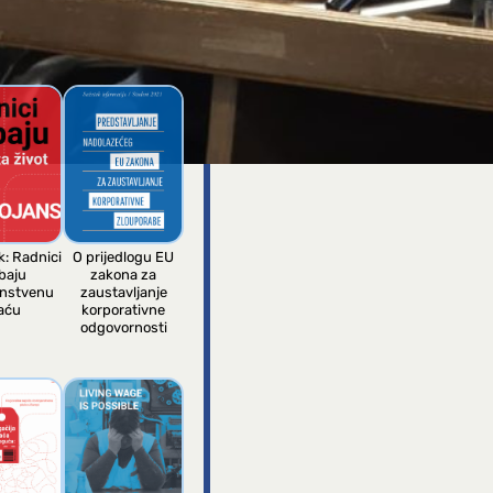
ziciji
tekstilnoj
industriji
k: Radnici
O prijedlogu EU
baju
zakona za
anstvenu
zaustavljanje
aću
korporativne
odgovornosti