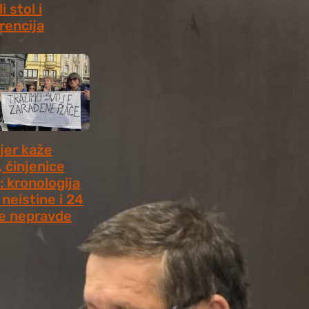
i stol i
rencija
8, 2026
jer kaže
, činjenice
: kronologija
neistine i 24
e nepravde
 2026