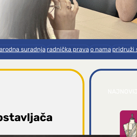
rodna suradnja
radnička prava
o nama
pridruži 
NAJNOVI
ostavljača