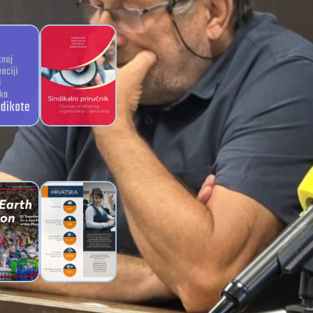
I
 umjetnoj
Sindikalni
enciji za
priručnik Novog
ikate
sindikata
 jednu
Brošura o
– Brošura
uvjetima rada u
vednoj
hrvatskoj