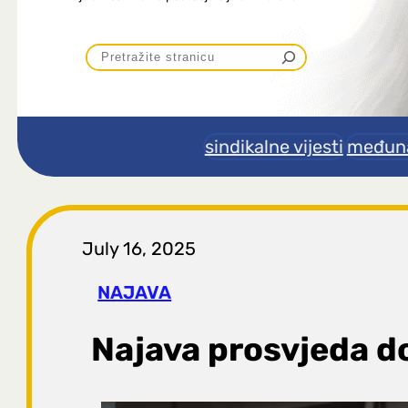
P
r
e
sindikalne vijesti
međuna
t
r
July 16, 2025
a
NAJAVA
g
Najava prosvjeda d
a