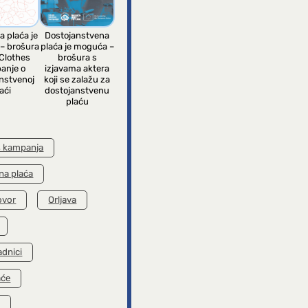
a plaća je
Dostojanstvena
– brošura
plaća je moguća –
Clothes
brošura s
anje o
izjavama aktera
nstvenoj
koji se zalažu za
aći
dostojanstvenu
plaću
s kampanja
na plaća
ovor
Orljava
adnici
aće
k