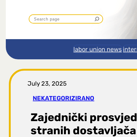
P
r
e
labor union news
inte
t
r
July 23, 2025
a
NEKATEGORIZIRANO
g
Zajednički prosvjed
a
stranih dostavljač