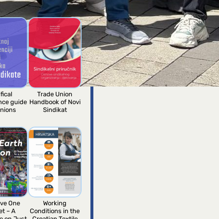
fical
Trade Union
ence guide
Handbook of Novi
unions
Sindikat
ve One
Working
et – A
Conditions in the
e on Just
Croatian Textile