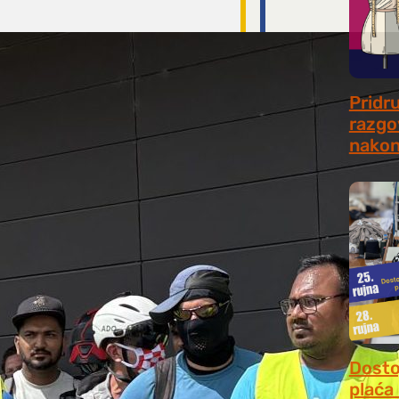
Pridr
razgo
nakon
July 31
Dosto
plaća