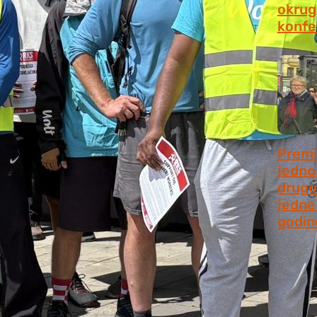
okrugl
konfe
July 2
Premi
jedno
drugo
jedne 
godin
July 9,