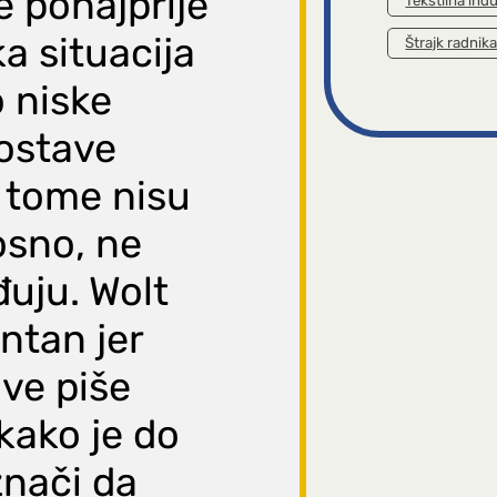
e ponajprije
Tekstilna indu
a situacija
Štrajk radnik
 niske
ostave
k tome nisu
osno, ne
đuju. Wolt
entan jer
ve piše
 kako je do
znači da