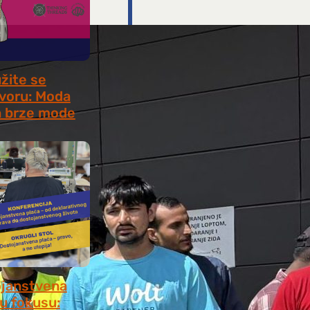
užite se
voru: Moda
 brze mode
, 2026
janstvena
 u fokusu: