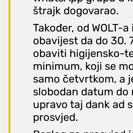
štrajk dogovarao.
Također, od WOLT-a i
obavijest da do 30. 
obaviti higijensko-t
minimum, koji se mo
samo četvrtkom, a j
slobodan datum do r
upravo taj dank ad 
prosvjed.