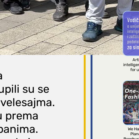
MANUALS
Arti
intellig
for 
a
pili su se
velesajma.
su prema
rbanima.
We Ha
Plan
Brochur