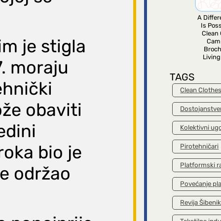
A Diffe
Is Poss
Clean 
m je stigla
Cam
Broch
Livin
7. moraju
TAGS
ehnički
Clean Clothe
že obaviti
Dostojanstve
edini
Kolektivni ug
oka bio je
Pirotehničari
Platformski r
se održao
Povećanje pl
Revija Šibeni