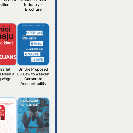
sition
Industry –
Brochure
eaflet:
On the Proposed
s Need a
EU Law to Weaken
g Wage
Corporate
Accountability