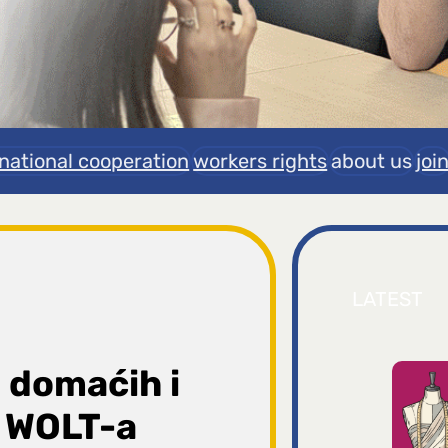
rnational cooperation
workers rights
about us
joi
LATEST
 domaćih i
a WOLT-a