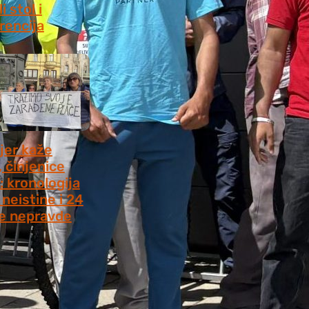
i stol i
rencija
8, 2026
jer kaže
, činjenice
: kronologija
neistine i 24
e nepravde
 2026