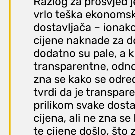
Razlog za prosvjed j
vrlo teška ekonomsk
dostavljača – ionako
cijene naknade za d
dodatno su pale, a 
transparentne, odn
zna se kako se odre
tvrdi da je transpar
prilikom svake dosta
cijena, ali ne zna se
te cijene došlo, što 