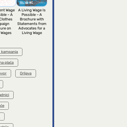
rent Wage
A Living Wage Is
ible – A
Possible – A
Clothes
Brochure with
paign
Statements from
ure on
Advocates for a
g Wages
Living Wage
s kampanja
na plaća
ovor
Orljava
adnici
aće
k