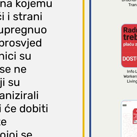
d na kojemu
Tran
 i strani
t upregnuo
 prosvjed
nici su
 se ne
Info L
Worker
ji su
Livin
nizirali
i će dobiti
te
joj se