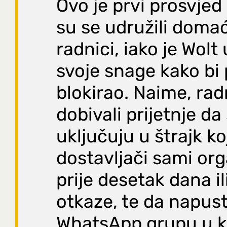
Ovo je prvi prosvje
su se udružili domaći
radnici, iako je Wol
svoje snage kako bi
blokirao. Naime, rad
dobivali prijetnje da
uključuju u štrajk ko
dostavljači sami orga
prije desetak dana il
otkaze, te da napus
WhatsApp grupu u ko