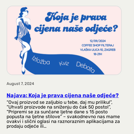
August 7, 2024
Najava: Koja je prava cijena naše odjeće?
“Ovaj proizvod se zaljubio u tebe, daj mu priliku!”,
“Uhvati proizvode na sniženju do čak 50 posto!”,
“Pripremi se za sunčane ljetne dane s 15 posto
popusta na ljetne stilove” – svakodnevno nas mame
ovakvi i slični oglasi na raznoraznim aplikacijama za
prodaju odjeće ili…