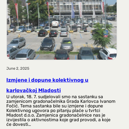
June 2, 2025
Izmjene i dopune kolektivnog u
karlovačkoj Mladosti
U utorak, 18. 7. sudjelovali smo na sastanku sa
zamjenicom gradonačelnika Grada Karlovca Ivanom
Fočić. Tema sastanka bile su izmjene i dopune
Kolektivnog ugovora po pitanju plaće u tvrtci
Mladost d.o.o. Zamjenica gradonačelnice nas je
izvijestila o aktivnostima koje grad provodi, a koje
će dovesti…