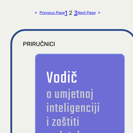
1
2
3
«
Previous Page
Next Page
»
PRIRUČNICI