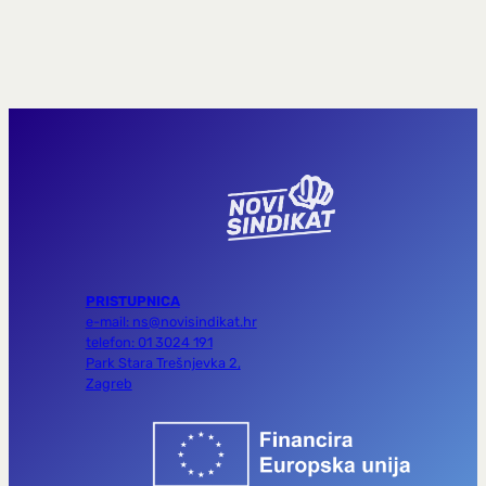
PRISTUPNICA
e-mail: ns@novisindikat.hr
telefon: 01 3024 191
Park Stara Trešnjevka 2,
Zagreb