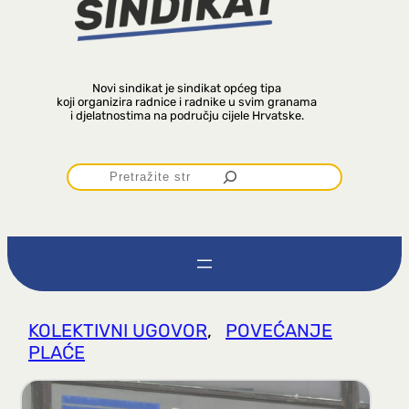
Novi sindikat je sindikat općeg tipa
koji organizira radnice i radnike u svim granama
i djelatnostima na području cijele Hrvatske.
P
r
e
t
KOLEKTIVNI UGOVOR
, 
POVEĆANJE
PLAĆE
r