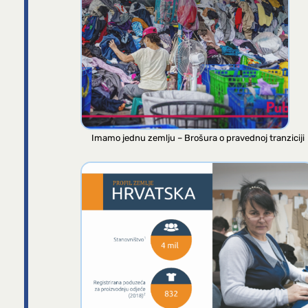
Imamo jednu zemlju – Brošura o pravednoj tranziciji