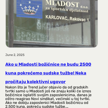
a
g
a
June 2, 2025
Ako u Mladosti božićnice ne budu 2500
kuna pokrećemo sudske tužbe! Neka
pročitaju kolektivni ugovor
Nakon što je Trend jučer objavio da od gradskih
tvrtki samo u Mladosti još ne znaju koliki će iznos
božićnice isplatiti svojim zaposlenicima, danas je
oštro reagirao Novi sindikat, većinski u toj tvrtki.
Ako ne dobiju zaposlenici Mladosti božićnicu od
2.500 kuna, pokreću sudske tužbe.…