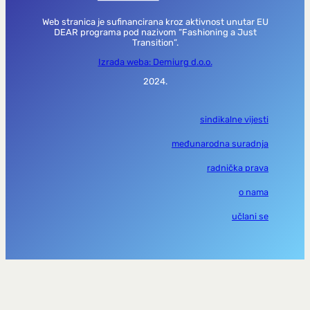
Web stranica je sufinancirana kroz aktivnost unutar EU
DEAR programa pod nazivom “Fashioning a Just
Transition”.
Izrada weba: Demiurg d.o.o.
2024.
sindikalne vijesti
međunarodna suradnja
radnička prava
o nama
učlani se