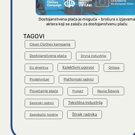
Dostojanstvena plaća je moguća – brošura s izjavama
aktera koji se zalažu za dostojanstvenu plaću
TAGOVI
Clean Clothes kampanja
Dostojanstvena plaća
Drvna industrija
Kolektivni ugovor
Orljava
EU direktiva
Platformski radnici
Pirotehničari
Povećanje plaće
Revija Šibenik
Projekt
Tekstilna industrija
Sezonski radnici
Štrajk radnika
Zagrebački holding