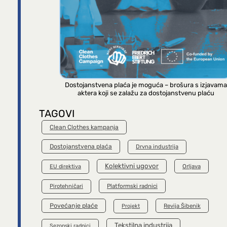
Dostojanstvena plaća je moguća – brošura s izjavama
aktera koji se zalažu za dostojanstvenu plaću
TAGOVI
Clean Clothes kampanja
Dostojanstvena plaća
Drvna industrija
Kolektivni ugovor
Orljava
EU direktiva
Platformski radnici
Pirotehničari
Povećanje plaće
Revija Šibenik
Projekt
Tekstilna industrija
Sezonski radnici