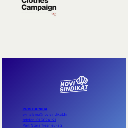
PRISTUPNICA
e-mail: ns@novisindikat.hr
telefon: 01 3024 191
Park Stara Trešnjevka 2,