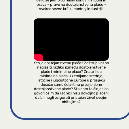
kako se jedno od naših osnovnih ljudskih
prava – pravo na dostojanstvenu plaću –
svakodnevno krši u modnoj industriji.
Što je dostojanstvena plaća? Zašto je važno
naglasiti razliku između dostojanstvene
plaće i minimalne plaće? Znate li da
minimalna plaća u zemljama srednje,
istočne i jugoistočne Europe u prosjeku
doseže samo četvrtinu procijenjene
dostojanstvene plaće? Što nam ta činjenica
govori osim da radnici nisu dovoljno plaćeni
da bi mogli osigurati pristojan život svojim
obiteljima?