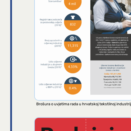
Brošura o uvjetima rada u hrvatskoj tekstilnoj industrij