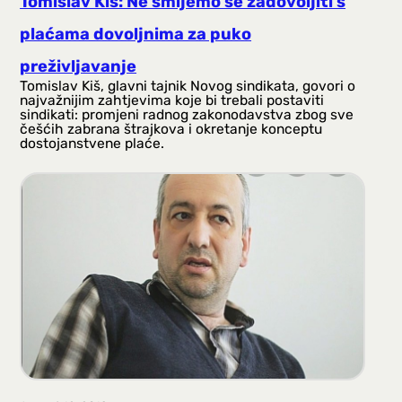
Tomislav Kiš: Ne smijemo se zadovoljiti s
plaćama dovoljnima za puko
preživljavanje
Tomislav Kiš, glavni tajnik Novog sindikata, govori o
najvažnijim zahtjevima koje bi trebali postaviti
sindikati: promjeni radnog zakonodavstva zbog sve
češćih zabrana štrajkova i okretanje konceptu
dostojanstvene plaće.