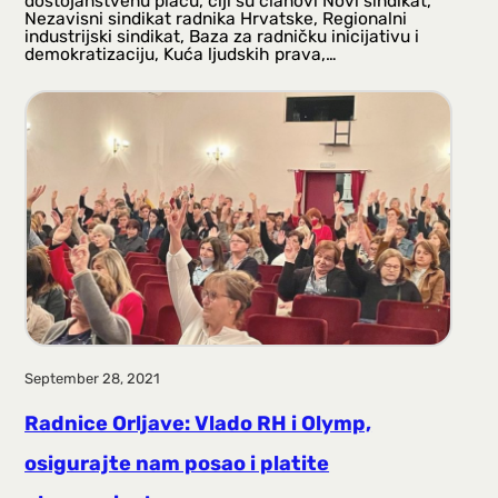
dostojanstvenu plaću, čiji su članovi Novi sindikat,
Nezavisni sindikat radnika Hrvatske, Regionalni
industrijski sindikat, Baza za radničku inicijativu i
demokratizaciju, Kuća ljudskih prava,…
September 28, 2021
Radnice Orljave: Vlado RH i Olymp,
osigurajte nam posao i platite