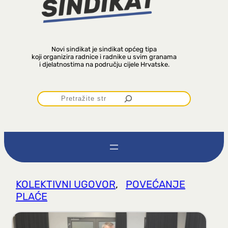
Novi sindikat je sindikat općeg tipa
koji organizira radnice i radnike u svim granama
i djelatnostima na području cijele Hrvatske.
P
r
e
t
KOLEKTIVNI UGOVOR
, 
POVEĆANJE
PLAĆE
r