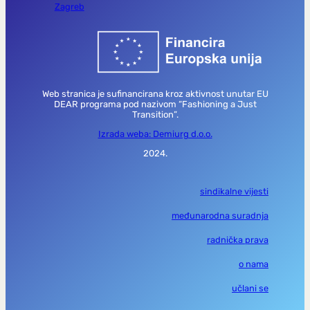
Zagreb
Web stranica je sufinancirana kroz aktivnost unutar EU
DEAR programa pod nazivom “Fashioning a Just
Transition”.
Izrada weba: Demiurg d.o.o.
2024.
sindikalne vijesti
međunarodna suradnja
radnička prava
o nama
učlani se