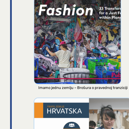
Imamo jednu zemlju – Brošura o pravednoj tranziciji