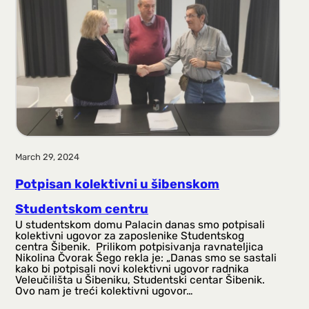
a
g
a
March 29, 2024
Potpisan kolektivni u šibenskom
Studentskom centru
U studentskom domu Palacin danas smo potpisali
kolektivni ugovor za zaposlenike Studentskog
centra Šibenik. Prilikom potpisivanja ravnateljica
Nikolina Čvorak Šego rekla je: „Danas smo se sastali
kako bi potpisali novi kolektivni ugovor radnika
Veleučilišta u Šibeniku, Studentski centar Šibenik.
Ovo nam je treći kolektivni ugovor…