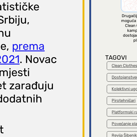
atističke
Srbiju,
Drugačij
moguća 
Clean 
inu
kamp
dostoja
pl
će,
prema
2021
. Novac
TAGOVI
Clean Clothe
mjesti
Dostojanstve
t zarađuju
Kolektivni ug
 dodatnih
Pirotehničari
Platformski r
Povećanje pl
t
Revija Šibeni