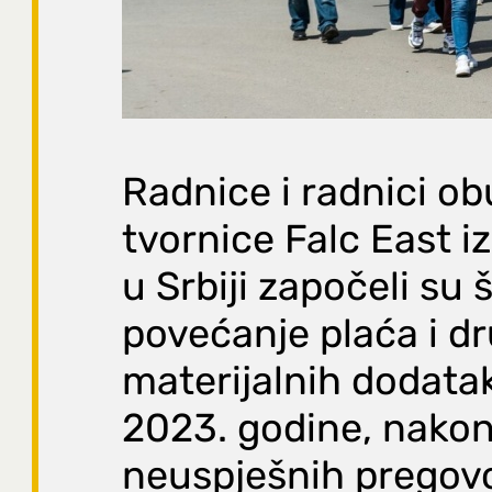
Radnice i radnici o
tvornice Falc East i
u Srbiji započeli su 
povećanje plaća i d
materijalnih dodatak
2023. godine, nakon
neuspješnih pregovo