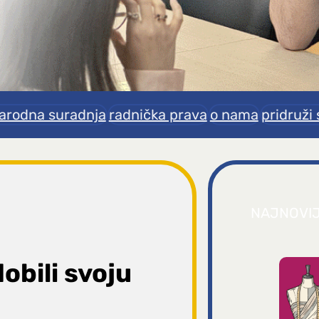
rodna suradnja
radnička prava
o nama
pridruži 
NAJNOVI
obili svoju