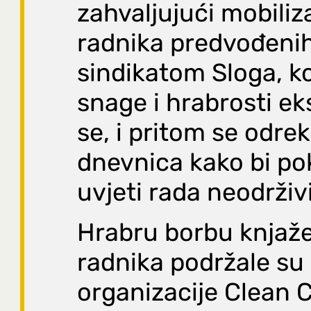
zahvaljujući mobiliza
radnika predvođeni
sindikatom Sloga, ko
snage i hrabrosti ek
se, i pritom se odrekl
dnevnica kako bi po
uvjeti rada neodrživi
Hrabru borbu knjaž
radnika podržale su
organizacije Clean 