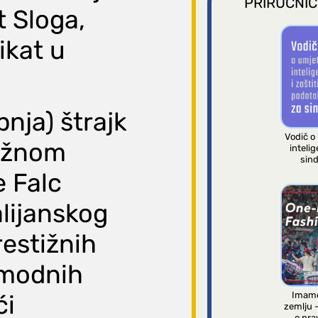
PRIRUČNIC
t Sloga,
ikat u
pnja) štrajk
Vodič o
ažnom
intelig
sind
 Falc
alijanskog
restižnih
 modnih
Imamo
ći
zemlju 
o pra