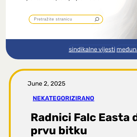
P
r
e
sindikalne vijesti
međuna
t
r
June 2, 2025
a
NEKATEGORIZIRANO
g
Radnici Falc Easta d
a
prvu bitku