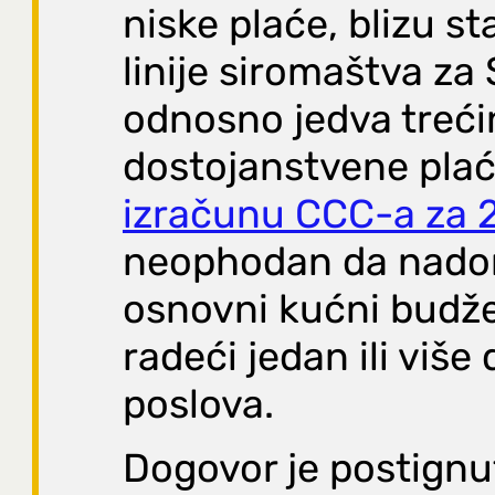
niske plaće, blizu st
linije siromaštva za 
odnosno jedva treć
dostojanstvene pla
izračunu CCC-a za 
neophodan da nado
osnovni kućni budže
radeći jedan ili više
poslova.
Dogovor je postignu