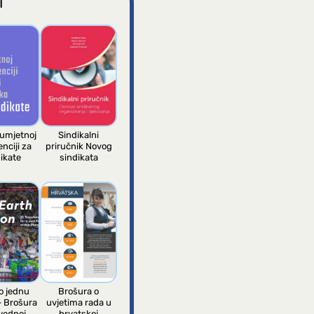
I
 umjetnoj
Sindikalni
enciji za
priručnik Novog
ikate
sindikata
 jednu
Brošura o
– Brošura
uvjetima rada u
vednoj
hrvatskoj