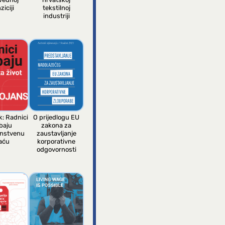
ziciji
tekstilnoj
industriji
k: Radnici
O prijedlogu EU
baju
zakona za
anstvenu
zaustavljanje
aću
korporativne
odgovornosti