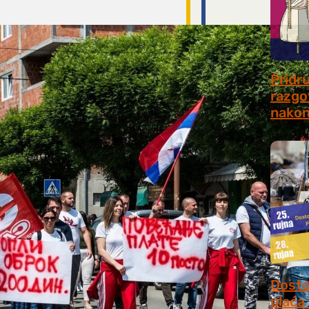
Pridr
razgo
nakon
July 31
Dosto
plaća