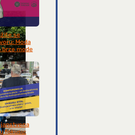
užite se
voru: Moda
 brze mode
, 2026
janstvena
 u fokusu: