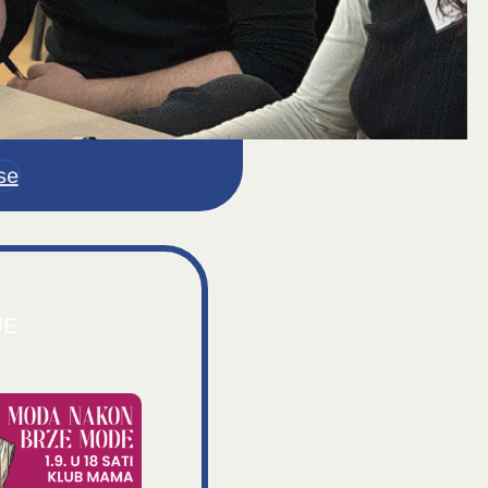
se
JE