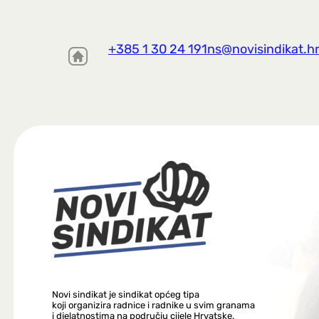
+385 1 30 24 191
ns@novisindikat.h
Novi sindikat je sindikat općeg tipa
koji organizira radnice i radnike u svim granama
i djelatnostima na području cijele Hrvatske.