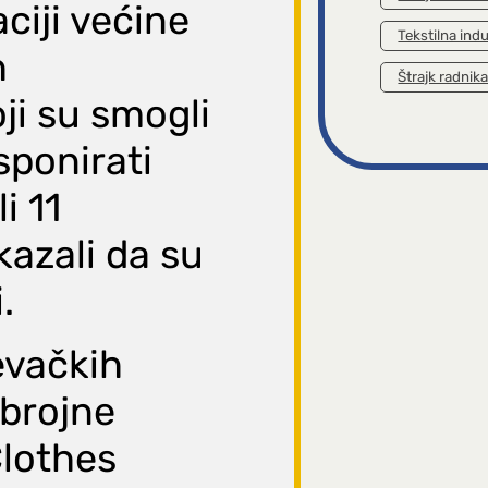
ciji većine
Tekstilna indu
h
Štrajk radnik
ji su smogli
sponirati
i 11
kazali da su
.
evačkih
 brojne
Clothes