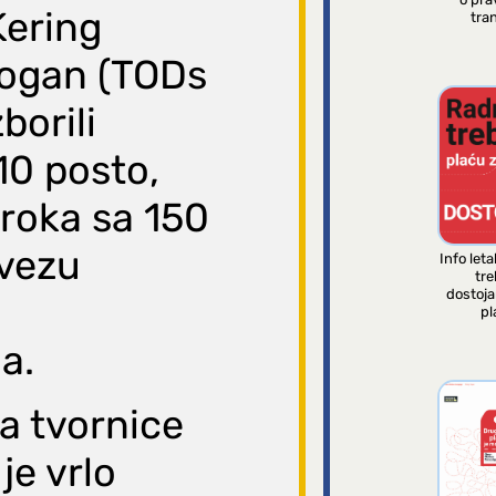
Kering
tran
Hogan (TODs
borili
10 posto,
roka sa 150
avezu
Info leta
tre
dostoj
pl
a.
a tvornice
je vrlo