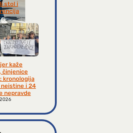
i stol i
rencija
8, 2026
jer kaže
, činjenice
: kronologija
neistine i 24
e nepravde
 2026