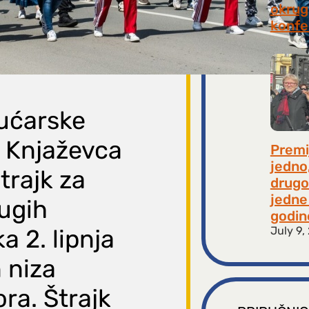
okrugl
konfe
July 2
bućarske
z Knjaževca
Premi
jedno
štrajk za
drugo
jedne 
rugih
godin
July 9,
a 2. lipnja
 niza
ra. Štrajk