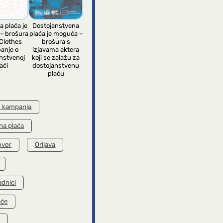
a plaća je
Dostojanstvena
– brošura
plaća je moguća –
Clothes
brošura s
anje o
izjavama aktera
nstvenoj
koji se zalažu za
aći
dostojanstvenu
plaću
s kampanja
na plaća
ovor
Orljava
adnici
aće
k