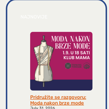
NAJNOVIJE
Pridružite se razgovoru:
Moda nakon brze mode
July 31, 2026