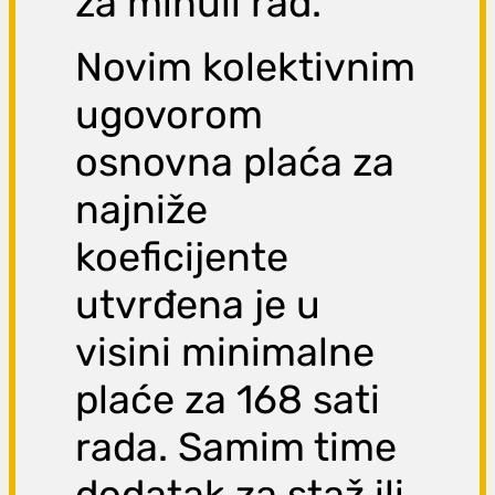
za minuli rad.
Novim kolektivnim
ugovorom
osnovna plaća za
najniže
koeficijente
utvrđena je u
visini minimalne
plaće za 168 sati
rada. Samim time
dodatak za staž ili