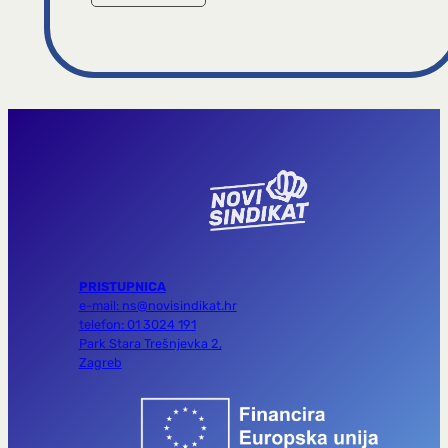
PRISTUPNICA
e-mail: ns@novisindikat.hr
telefon: 01 3024 191
Park Stara Trešnjevka 2,
Zagreb