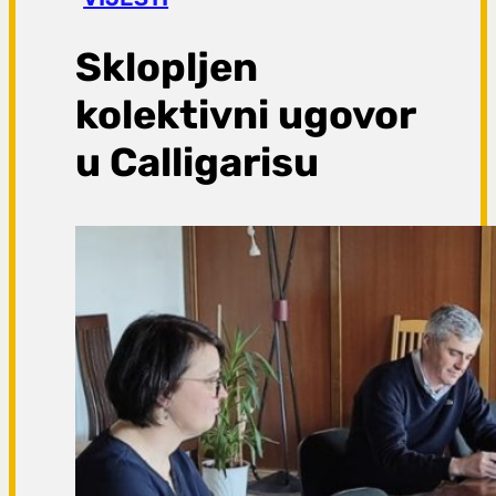
a
g
Sklopljen
a
kolektivni ugovor
u Calligarisu