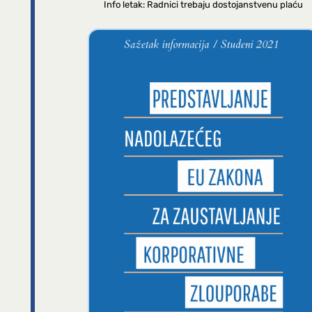
Info letak: Radnici trebaju dostojanstvenu plaću