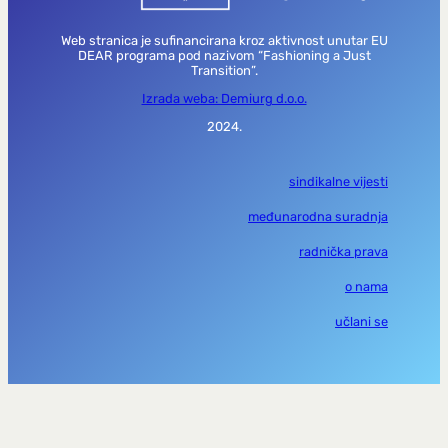
Web stranica je sufinancirana kroz aktivnost unutar EU
DEAR programa pod nazivom “Fashioning a Just
Transition”.
Izrada weba: Demiurg d.o.o.
2024.
sindikalne vijesti
međunarodna suradnja
radnička prava
o nama
učlani se