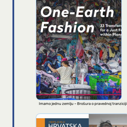
Imamo jednu zemlju – Brošura o pravednoj tranziciji