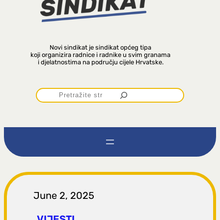
Novi sindikat je sindikat općeg tipa
koji organizira radnice i radnike u svim granama
i djelatnostima na području cijele Hrvatske.
P
r
e
t
r
June 2, 2025
VIJESTI