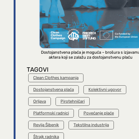
Dostojanstvena plaća je moguća – brošura s izjavam
aktera koji se zalažu za dostojanstvenu plaću
TAGOVI
Clean Clothes kampanja
Dostojanstvena plaća
Kolektivni ugovor
Orljava
Pirotehničari
Platformski radnici
Povećanje plaće
Revija Šibenik
Tekstilna industrija
Štrajk radnika