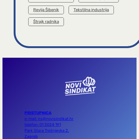
Revija Šibenik
Tekstilna industrija
Štrajk radnika
PRISTUPNICA
e-mail: ns@novisindikat.hr
telefon: 01 3024 191
Park Stara Trešnjevka 2,
Zagreb