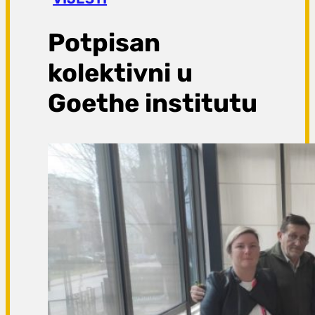
a
g
Potpisan
a
kolektivni u
Goethe institutu