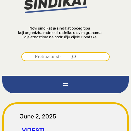
Novi sindikat je sindikat općeg tipa
koji organizira radnice i radnike u svim granama
i djelatnostima na području cijele Hrvatske.
P
r
e
t
r
June 2, 2025
VIJESTI