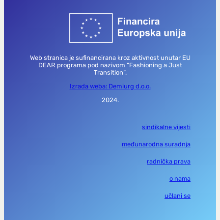
Web stranica je sufinancirana kroz aktivnost unutar EU
DEAR programa pod nazivom “Fashioning a Just
Transition”.
Izrada weba: Demiurg d.o.o.
2024.
sindikalne vijesti
međunarodna suradnja
radnička prava
o nama
učlani se