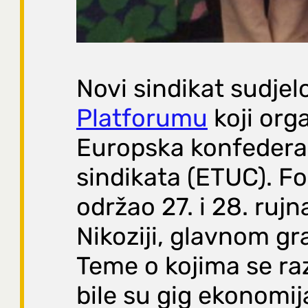
Novi sindikat sudjel
Platforumu
koji orga
Europska konfedera
sindikata (ETUC). F
održao 27. i 28. rujn
Nikoziji, glavnom gr
Teme o kojima se ra
bile su gig ekonomija