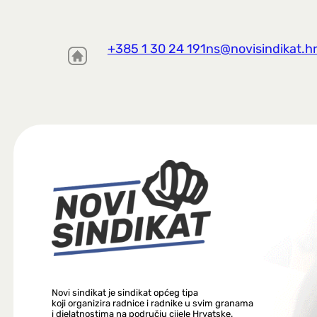
+385 1 30 24 191
ns@novisindikat.h
Novi sindikat je sindikat općeg tipa
koji organizira radnice i radnike u svim granama
i djelatnostima na području cijele Hrvatske.