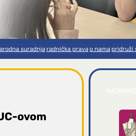
rodna suradnja
radnička prava
o nama
pridruži 
NAJNOVI
TUC-ovom