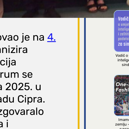
PRIRUČNIC
ovao je na
4.
nizira
Vodič o
cija
intelig
sind
orum se
a 2025. u
adu Cipra.
zgovaralo
Imamo
 i
zemlju 
o pra