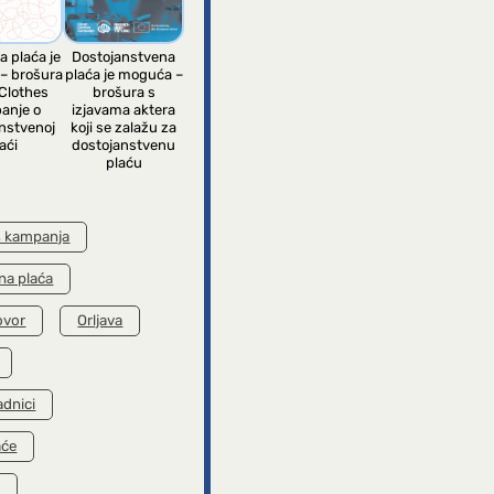
a plaća je
Dostojanstvena
– brošura
plaća je moguća –
Clothes
brošura s
anje o
izjavama aktera
nstvenoj
koji se zalažu za
aći
dostojanstvenu
plaću
s kampanja
na plaća
ovor
Orljava
adnici
aće
k