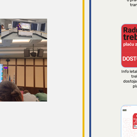
tran
Info leta
tre
dostoj
pl