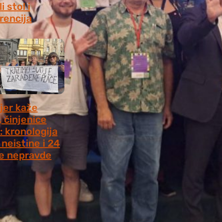
i stol i
rencija
8, 2026
jer kaže
, činjenice
: kronologija
neistine i 24
e nepravde
 2026