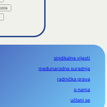
strija
a
sindikalne vijesti
međunarodna suradnja
radnička prava
o nama
učlani se