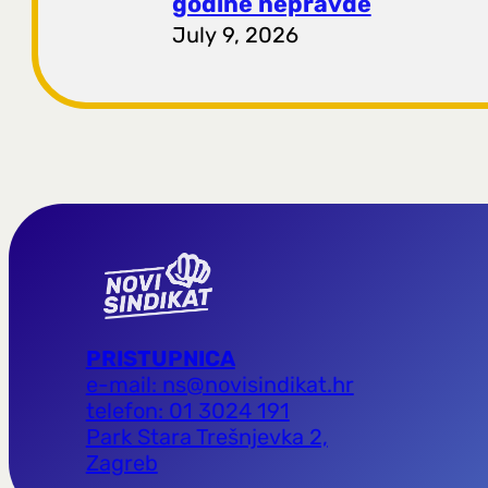
godine nepravde
July 9, 2026
PRISTUPNICA
e-mail: ns@novisindikat.hr
telefon: 01 3024 191
Park Stara Trešnjevka 2,
Zagreb