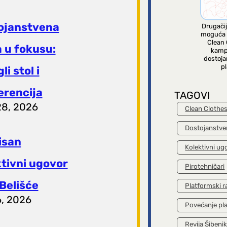
ojanstvena
Drugačij
moguća 
Clean 
 u fokusu:
kamp
dostoja
pl
li stol i
erencija
TAGOVI
28, 2026
Clean Clothe
Dostojanstve
isan
Kolektivni ug
ktivni ugovor
Pirotehničari
Belišće
Platformski r
6, 2026
Povećanje pl
Revija Šibeni