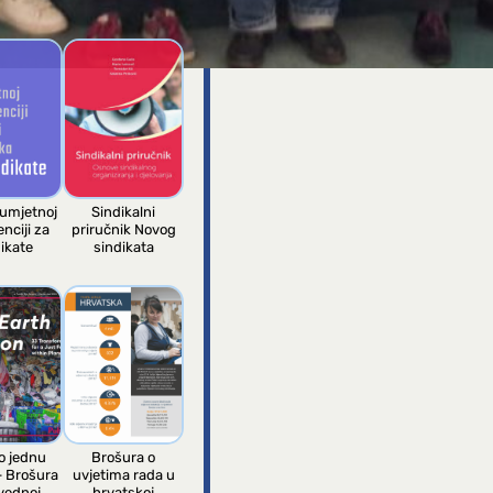
I
 umjetnoj
Sindikalni
enciji za
priručnik Novog
ikate
sindikata
 jednu
Brošura o
– Brošura
uvjetima rada u
vednoj
hrvatskoj