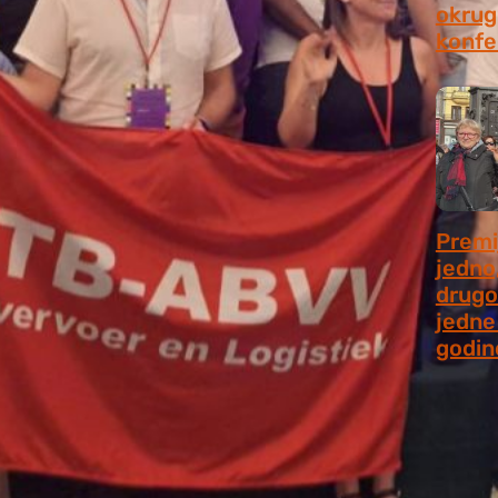
okrugl
konfe
July 2
Premi
jedno
drugo
jedne 
godin
July 9,