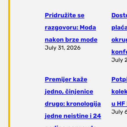
Pridružite se
Dost
razgovoru: Moda
plaća
nakon brze mode
okrug
July 31, 2026
konf
July 
Premijer kaže
Potp
jedno, činjenice
kole
drugo: kronologija
u HF 
July 
jedne neistine i 24