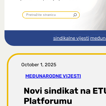
P
r
e
sindikalne vijesti
međuna
t
r
October 1, 2025
a
MEĐUNARODNE VIJESTI
g
Novi sindikat na E
a
Platforumu