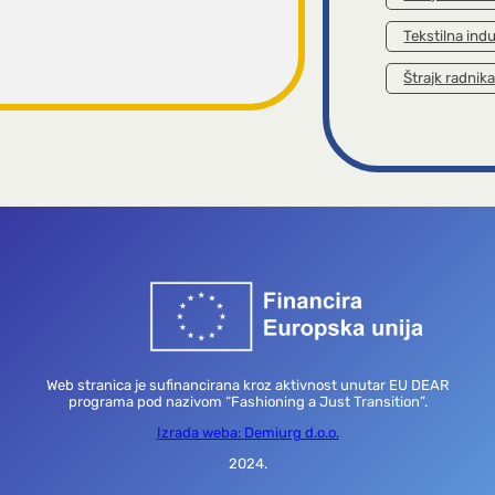
Tekstilna indu
Štrajk radnik
Web stranica je sufinancirana kroz aktivnost unutar EU DEAR
programa pod nazivom “Fashioning a Just Transition”.
Izrada weba: Demiurg d.o.o.
2024.