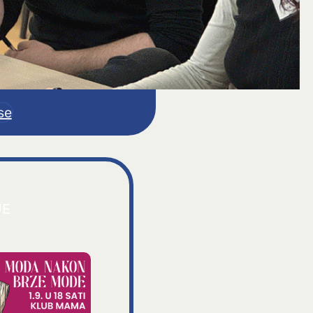
se
JE