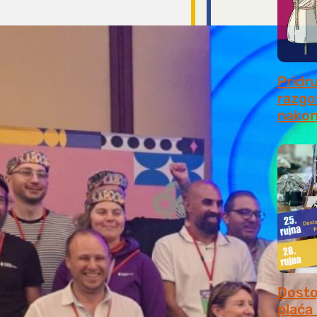
Pridr
razgo
nakon
July 31
Dosto
plaća