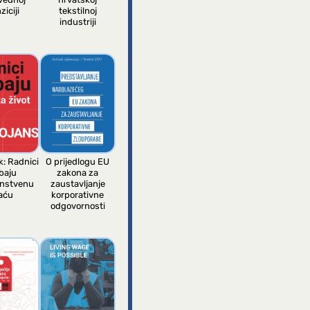
ziciji
tekstilnoj
industriji
k: Radnici
O prijedlogu EU
baju
zakona za
anstvenu
zaustavljanje
aću
korporativne
odgovornosti