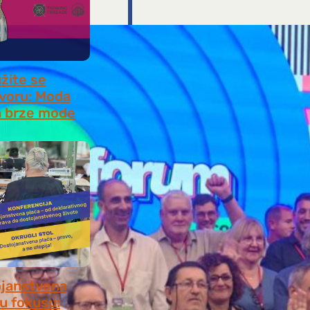
užite se
voru: Moda
 brze mode
, 2026
janstvena
 u fokusu: