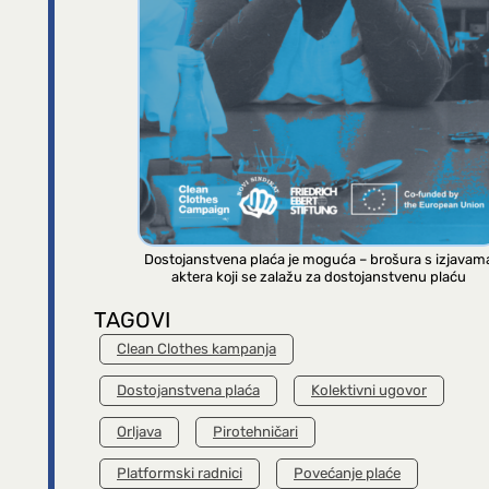
Dostojanstvena plaća je moguća – brošura s izjavam
aktera koji se zalažu za dostojanstvenu plaću
TAGOVI
Clean Clothes kampanja
Dostojanstvena plaća
Kolektivni ugovor
Orljava
Pirotehničari
Platformski radnici
Povećanje plaće