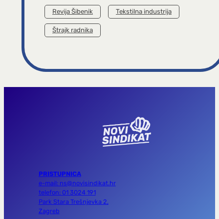
Revija Šibenik
Tekstilna industrija
Štrajk radnika
PRISTUPNICA
e-mail: ns@novisindikat.hr
telefon: 01 3024 191
Park Stara Trešnjevka 2,
Zagreb