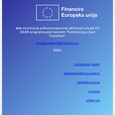
Web stranica je sufinancirana kroz aktivnost unutar EU
DEAR programa pod nazivom “Fashioning a Just
Transition”.
Izrada weba: Demiurg d.o.o.
2024.
sindikalne vijesti
međunarodna suradnja
radnička prava
o nama
učlani se