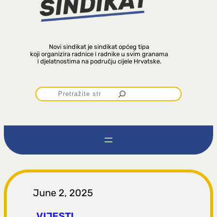
Novi sindikat je sindikat općeg tipa
koji organizira radnice i radnike u svim granama
i djelatnostima na području cijele Hrvatske.
P
r
e
t
r
June 2, 2025
VIJESTI