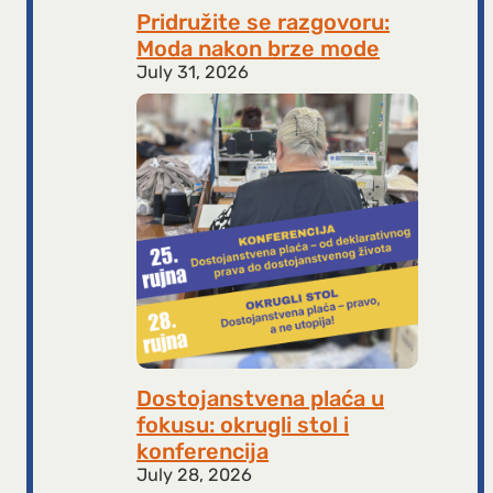
Pridružite se razgovoru:
Moda nakon brze mode
July 31, 2026
Dostojanstvena plaća u
fokusu: okrugli stol i
konferencija
July 28, 2026