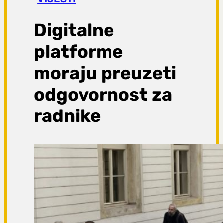
a
g
Digitalne
a
platforme
moraju preuzeti
odgovornost za
radnike