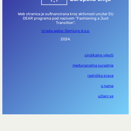
Web stranica je sufinancirana kroz aktivnost unutar EU
DEAR programa pod nazivom “Fashioning a Just
Transition”.
Izrada weba: Demiurg d.o.o.
2024.
sindikalne vijesti
međunarodna suradnja
radnička prava
o nama
učlani se