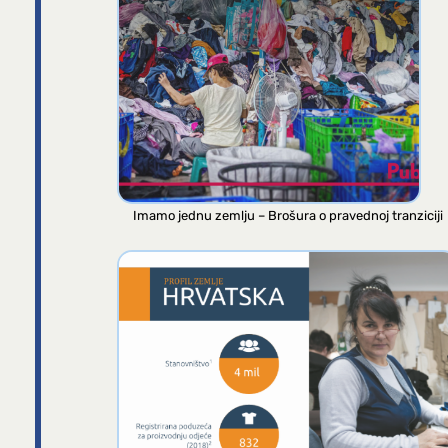
Imamo jednu zemlju – Brošura o pravednoj tranziciji