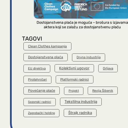
Dostojanstvena plaća je moguća – brošura s izjavama
aktera koji se zalažu za dostojanstvenu plaću
TAGOVI
Clean Clothes kampanja
Dostojanstvena plaća
Drvna industrija
Kolektivni ugovor
Orljava
EU direktiva
Platformski radnici
Pirotehničari
Povećanje plaće
Revija Šibenik
Projekt
Tekstilna industrija
Sezonski radnici
Štrajk radnika
Zagrebački holding