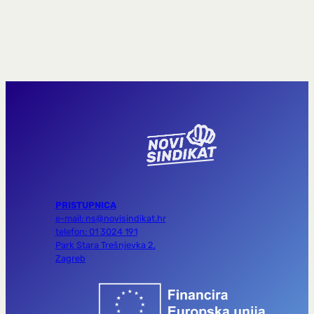
PRISTUPNICA
e-mail: ns@novisindikat.hr
telefon: 01 3024 191
Park Stara Trešnjevka 2,
Zagreb