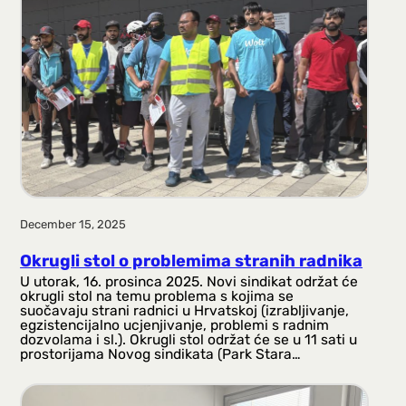
a
g
a
December 15, 2025
Okrugli stol o problemima stranih radnika
U utorak, 16. prosinca 2025. Novi sindikat održat će
okrugli stol na temu problema s kojima se
suočavaju strani radnici u Hrvatskoj (izrabljivanje,
egzistencijalno ucjenjivanje, problemi s radnim
dozvolama i sl.). Okrugli stol održat će se u 11 sati u
prostorijama Novog sindikata (Park Stara…