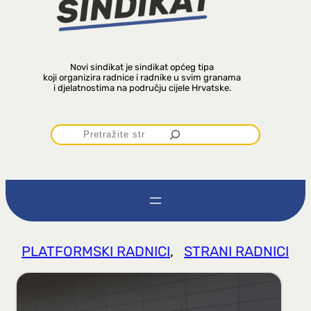
Novi sindikat je sindikat općeg tipa
koji organizira radnice i radnike u svim granama
i djelatnostima na području cijele Hrvatske.
P
r
e
t
PLATFORMSKI RADNICI
, 
STRANI RADNICI
r