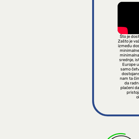
Što je dos
Zašto je va
između dos
minimalne 
minimalna
srednje, i
Europe u
samo četv
dostojan
nam ta čin
da radni
plaćeni da
pristo
o