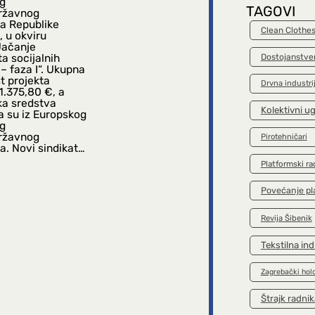
og
TAGOVI
državnog
a Republike
Clean Clothe
 u okviru
Jačanje
a socijalnih
Dostojanstve
– faza I“. Ukupna
t projekta
Drvna industri
1.375,80 €, a
ka sredstva
Kolektivni u
a su iz Europskog
og
državnog
Pirotehničari
a. Novi sindikat…
Platformski ra
Povećanje pl
Revija Šibenik
Tekstilna ind
Zagrebački hol
Štrajk radnik