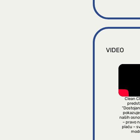
VIDEO
Clean C
predsta
“Dostojan
pokazuje
naših osno
– pravo 
plaću – s
modn