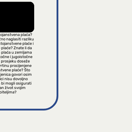
tojanstvena plaća?
žno naglasiti razliku
tojanstvene plaće i
plaće? Znate li da
 plaća u zemljama
stočne i jugoistočne
 prosjeku doseže
rtinu procijenjene
stvene plaće? Što
jenica govori osim
ci nisu dovoljno
 bi mogli osigurati
jan život svojim
biteljima?