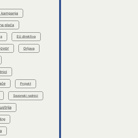
s kampanja
na plaća
ja
EU direktiva
govor
Orljava
dnici
aće
Projekt
Sezonski radnici
ustrija
ding
a