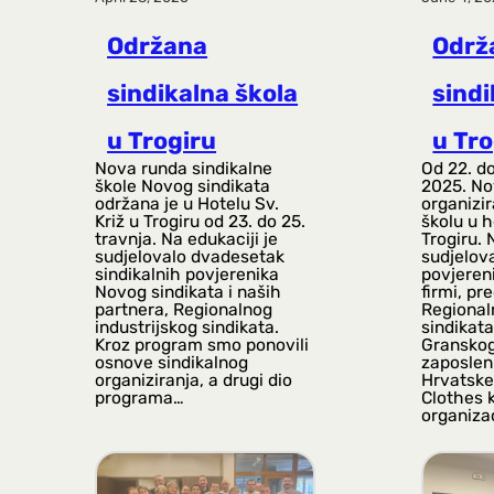
Održana
Održa
sindikalna škola
sindi
u Trogiru
u Tro
Nova runda sindikalne
Od 22. do
škole Novog sindikata
2025. Nov
održana je u Hotelu Sv.
organizir
Križ u Trogiru od 23. do 25.
školu u h
travnja. Na edukaciji je
Trogiru. 
sudjelovalo dvadesetak
sudjelova
sindikalnih povjerenika
povjeren
Novog sindikata i naših
firmi, pr
partnera, Regionalnog
Regional
industrijskog sindikata.
sindikata
Kroz program smo ponovili
Granskog
osnove sindikalnog
zaposlen
organiziranja, a drugi dio
Hrvatske,
programa…
Clothes 
organiza