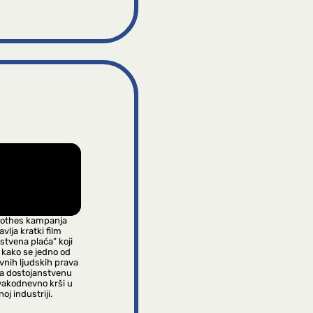
lothes kampanja
vlja kratki film
stvena plaća” koji
 kako se jedno od
vnih ljudskih prava
na dostojanstvenu
vakodnevno krši u
oj industriji.