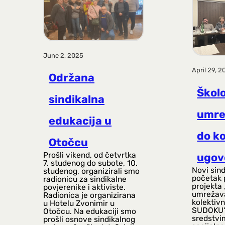
June 2, 2025
April 29, 2
Održana
Škol
sindikalna
umre
edukacija u
do ko
Otočcu
Prošli vikend, od četvrtka
ugov
7. studenog do subote, 10.
Novi sind
studenog, organizirali smo
početak 
radionicu za sindikalne
projekta
povjerenike i aktiviste.
umrežav
Radionica je organizirana
kolektiv
u Hotelu Zvonimir u
SUDOKU“,
Otočcu. Na edukaciji smo
sredstvi
prošli osnove sindikalnog