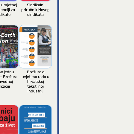
o umjetnoj
Sindikalni
genciji za
priručnik Novog
dikate
sindikata
o jednu
Brošura o
 – Brošura
uvjetima rada u
avednoj
hrvatskoj
nziciji
tekstilnoj
industriji