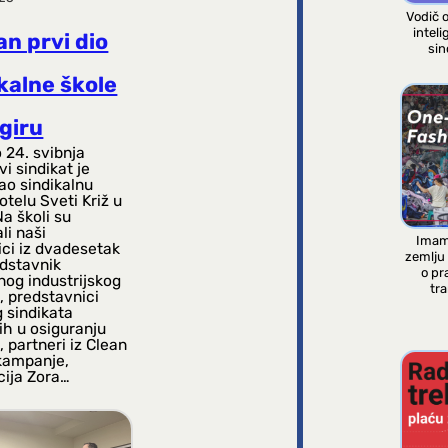
Vodič 
inteli
n prvi dio
sin
kalne škole
giru
 24. svibnja
i sindikat je
ao sindikalnu
otelu Sveti Križ u
Na školi su
li naši
Imam
ici iz dvadesetak
zemlju
edstavnik
o pr
nog industrijskog
tra
, predstavnici
 sindikata
ih u osiguranju
 partneri iz Clean
kampanje,
cija Zora…