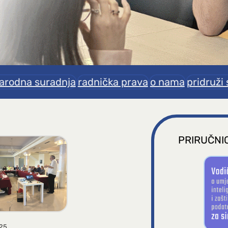
rodna suradnja
radnička prava
o nama
pridruži 
PRIRUČNIC
025