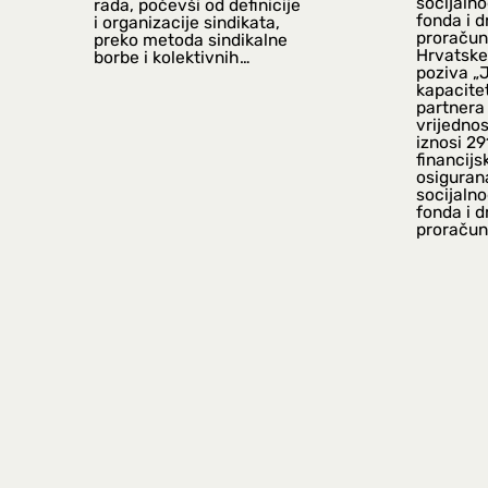
socijaln
rada, počevši od definicije
fonda i 
i organizacije sindikata,
proračun
preko metoda sindikalne
Hrvatske,
borbe i kolektivnih…
poziva „
kapacitet
partnera 
vrijednos
iznosi 29
financijs
osiguran
socijaln
fonda i 
proračun