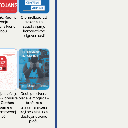
ak: Radnici
O prijedlogu EU
ebaju
zakona za
janstvenu
zaustavljanje
laću
korporativne
odgovornosti
ja plaća je
Dostojanstvena
 – brošura
plaća je moguća –
 Clothes
brošura s
panje o
izjavama aktera
anstvenoj
koji se zalažu za
laći
dostojanstvenu
plaću