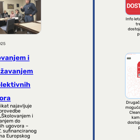
Info let
tr
dosto
p
025
ovanjem i
žavanjem
lektivnih
ora
Drugači
ikat najavljuje
moguća
provedbe
Clean
 „Školovanjem i
kam
anjem do
dostoj
nih ugovora –
p
 sufinanciranog
ma Europskog