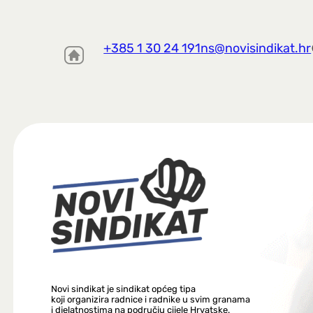
+385 1 30 24 191
ns@novisindikat.hr
Novi sindikat je sindikat općeg tipa
koji organizira radnice i radnike u svim granama
i djelatnostima na području cijele Hrvatske.