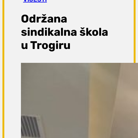
a
g
Održana
a
sindikalna škola
u Trogiru