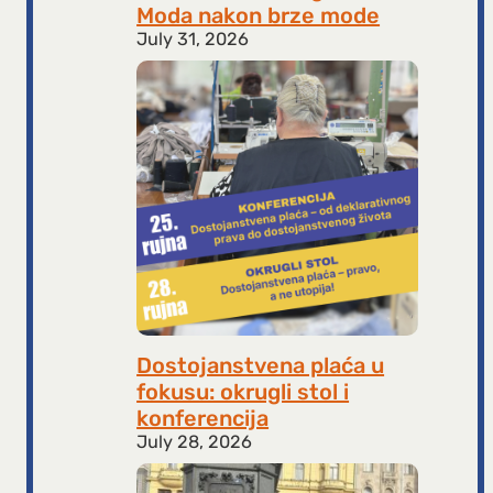
Moda nakon brze mode
July 31, 2026
Dostojanstvena plaća u
fokusu: okrugli stol i
konferencija
July 28, 2026