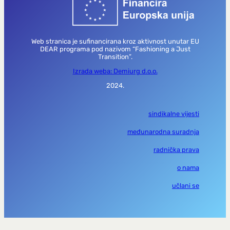
Web stranica je sufinancirana kroz aktivnost unutar EU
DEAR programa pod nazivom “Fashioning a Just
Transition”.
Izrada weba: Demiurg d.o.o.
2024.
sindikalne vijesti
međunarodna suradnja
radnička prava
o nama
učlani se