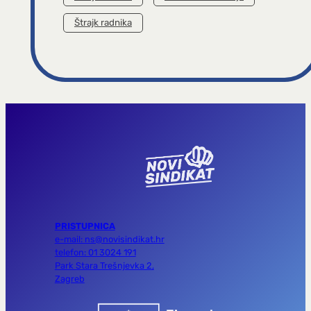
Štrajk radnika
PRISTUPNICA
e-mail: ns@novisindikat.hr
telefon: 01 3024 191
Park Stara Trešnjevka 2,
Zagreb