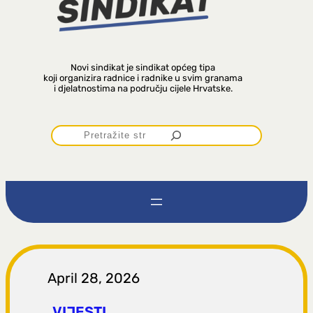
Novi sindikat je sindikat općeg tipa
koji organizira radnice i radnike u svim granama
i djelatnostima na području cijele Hrvatske.
P
r
e
t
r
April 28, 2026
VIJESTI