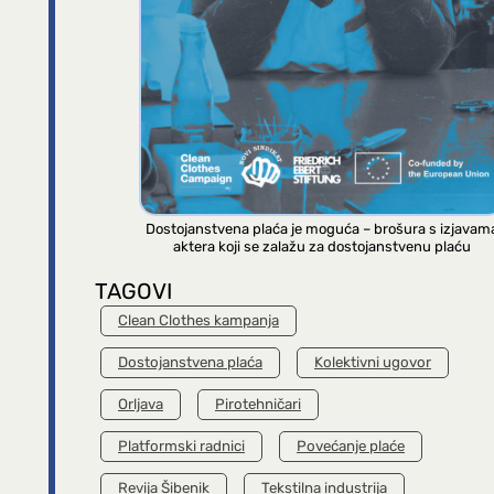
Dostojanstvena plaća je moguća – brošura s izjavam
aktera koji se zalažu za dostojanstvenu plaću
TAGOVI
Clean Clothes kampanja
Dostojanstvena plaća
Kolektivni ugovor
Orljava
Pirotehničari
Platformski radnici
Povećanje plaće
Revija Šibenik
Tekstilna industrija