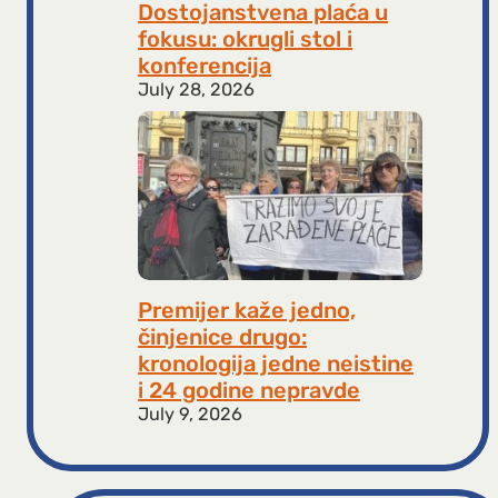
Dostojanstvena plaća u
fokusu: okrugli stol i
konferencija
July 28, 2026
Premijer kaže jedno,
činjenice drugo:
kronologija jedne neistine
i 24 godine nepravde
July 9, 2026