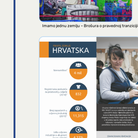
Imamo jednu zemlju – Brošura o pravednoj tranziciji