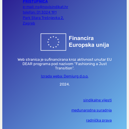
PRISTUPNICA
e-mail: ns@novisindikat.hr
telefon: 01 3024 191
Park Stara Trešnjevka 2,
Zagreb
Web stranica je sufinancirana kroz aktivnost unutar EU
DEAR programa pod nazivom “Fashioning a Just
Transition”.
Izrada weba: Demiurg d.o.o.
2024.
sindikalne vijesti
međunarodna suradnja
radnička prava