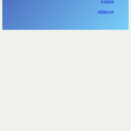
o nama
učlani se