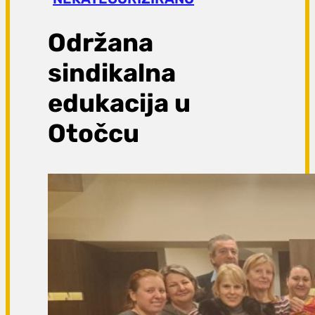
a
g
Održana
a
sindikalna
edukacija u
Otočcu