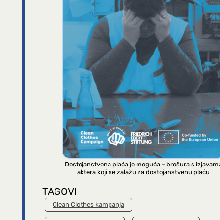
Dostojanstvena plaća je moguća – brošura s izjavam
aktera koji se zalažu za dostojanstvenu plaću
TAGOVI
Clean Clothes kampanja