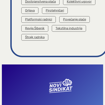
Dostojanstvena plaća
Kolektivni ugovor
Orljava
Pirotehničari
Platformski radnici
Povećanje plaće
Revija Šibenik
Tekstilna industrija
Štrajk radnika