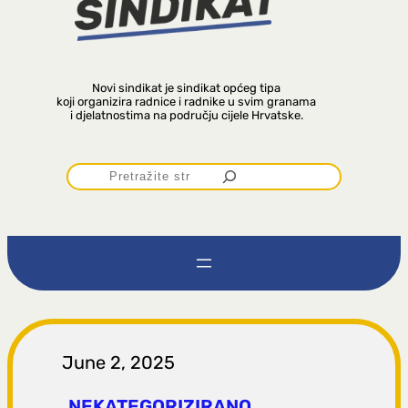
Novi sindikat je sindikat općeg tipa
koji organizira radnice i radnike u svim granama
i djelatnostima na području cijele Hrvatske.
P
r
e
t
r
June 2, 2025
NEKATEGORIZIRANO