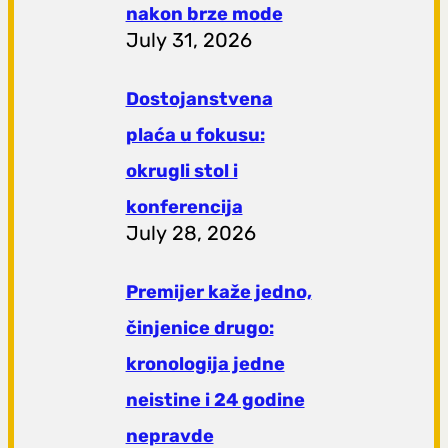
nakon brze mode
July 31, 2026
Dostojanstvena
plaća u fokusu:
okrugli stol i
konferencija
July 28, 2026
Premijer kaže jedno,
činjenice drugo:
kronologija jedne
neistine i 24 godine
nepravde