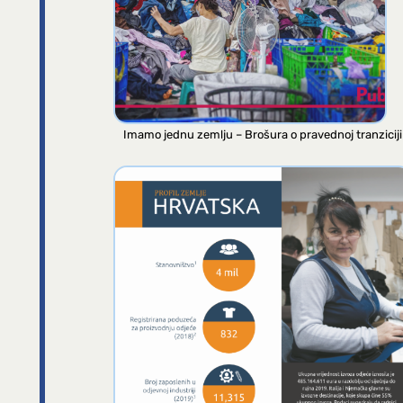
Imamo jednu zemlju – Brošura o pravednoj tranziciji