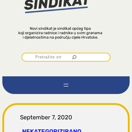
Novi sindikat je sindikat općeg tipa
koji organizira radnice i radnike u svim granama
i djelatnostima na području cijele Hrvatske.
P
r
e
t
r
September 7, 2020
NEKATEGORIZIRANO