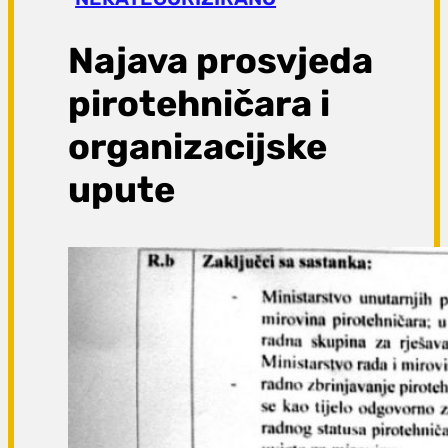
a
g
Najava prosvjeda
a
pirotehničara i
organizacijske
upute