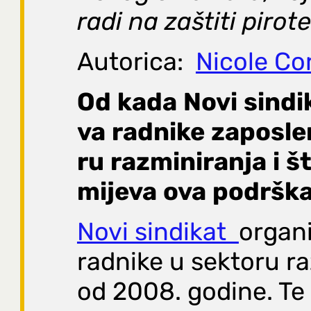
radi na zaštiti piro
Autorica:
Nicole Cor
Od
kada
Novi
sindi
va
radnike
zaposle
ru
razminiranja
i
š
mijeva
ova
podršk
Novi sindikat
organi
radnike u sektoru r
od 2008. godine. Te