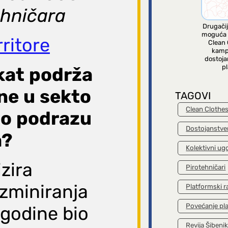
tehničara
Drugačij
moguća 
ritore
Clean 
kamp
dostoja
pl
kat
podrža
ne
u
sekto
TAGOVI
Clean Clothe
to
podrazu
Dostojanstve
a?
Kolektivni ug
zira
Pirotehničari
azminiranja
Platformski r
Povećanje pl
 godine bio
Revija Šibeni