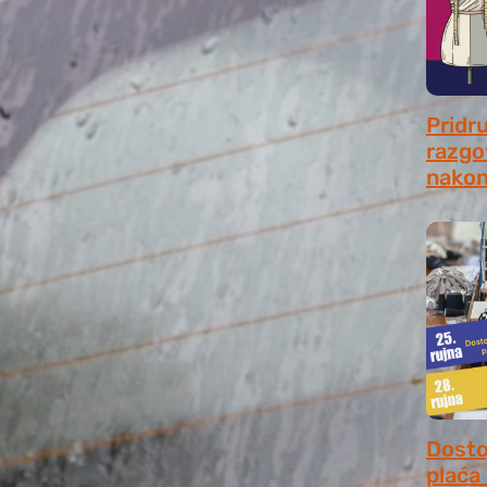
Pridr
razgo
nakon
July 31
Dosto
plaća