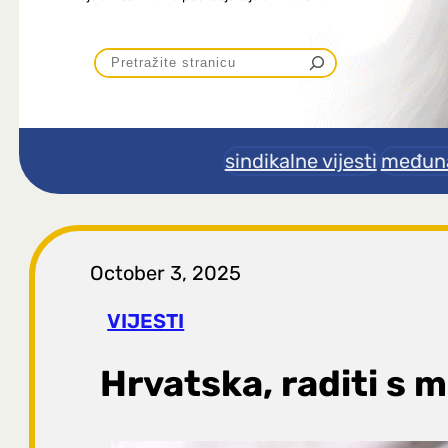
P
r
e
sindikalne vijesti
međuna
t
r
October 3, 2025
a
VIJESTI
g
Hrvatska, raditi s 
a