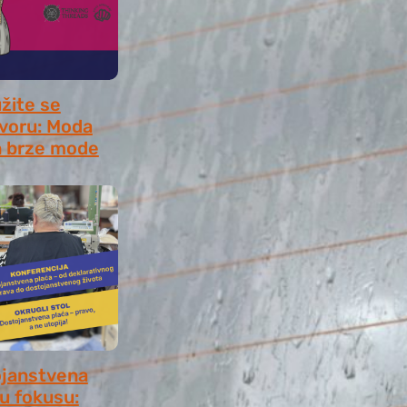
užite se
voru: Moda
 brze mode
, 2026
janstvena
 u fokusu: