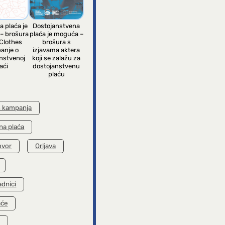
a plaća je
Dostojanstvena
– brošura
plaća je moguća –
Clothes
brošura s
anje o
izjavama aktera
nstvenoj
koji se zalažu za
aći
dostojanstvenu
plaću
s kampanja
na plaća
ovor
Orljava
adnici
aće
k