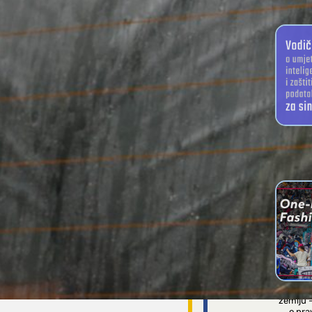
PRIRUČNIC
Vodič o
intelig
sind
Imamo
zemlju 
o pra