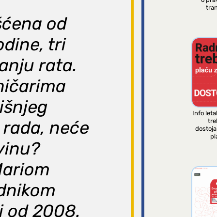
tran
išćena od
dine, tri
anju rata.
hničarima
išnjeg
Info leta
tre
 rada, neće
dostoj
pl
vinu?
Mariom
ednikom
i od 2008.