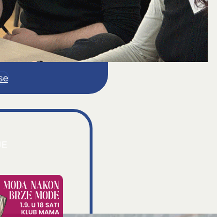
se
JE