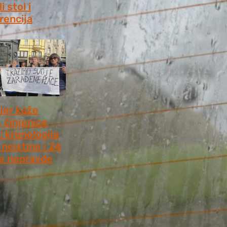
i stol i
rencija
8, 2026
jer kaže
, činjenice
: kronologija
neistine i 24
e nepravde
 2026