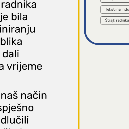
 radnika
Tekstilna indu
je bila
Štrajk radnik
iniranju
blika
dali
a vrijeme
 naš način
spješno
lučili