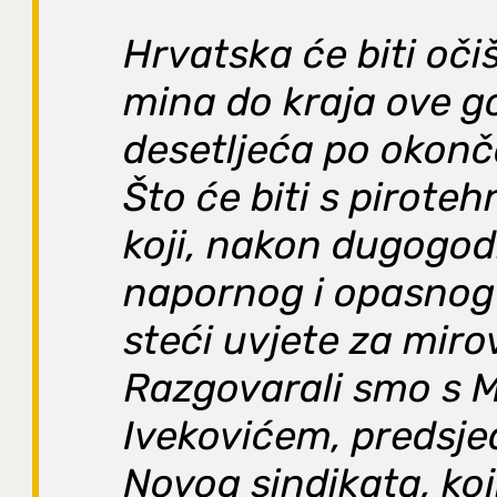
Hrvatska će biti oč
mina do kraja ove go
desetljeća po okonč
Što će biti s pirote
koji, nakon dugogod
napornog i opasnog
steći uvjete za miro
Razgovarali smo s 
Ivekovićem, predsj
Novog sindikata, koj