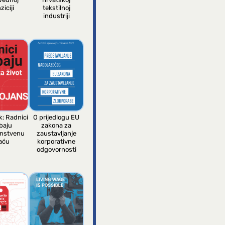
ziciji
tekstilnoj
industriji
k: Radnici
O prijedlogu EU
baju
zakona za
anstvenu
zaustavljanje
aću
korporativne
odgovornosti