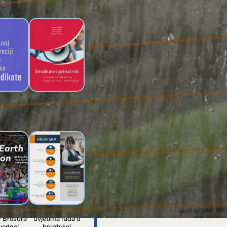
I
 umjetnoj
Sindikalni
enciji za
priručnik Novog
ikate
sindikata
 jednu
Brošura o
– Brošura
uvjetima rada u
vednoj
hrvatskoj