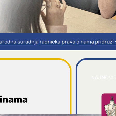
rodna suradnja
radnička prava
o nama
pridruži 
NAJNOVI
minama