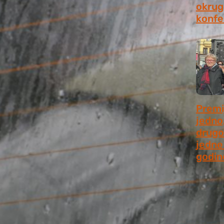
okrugl
konfe
July 2
Premi
jedno
drugo
jedne 
godin
July 9,