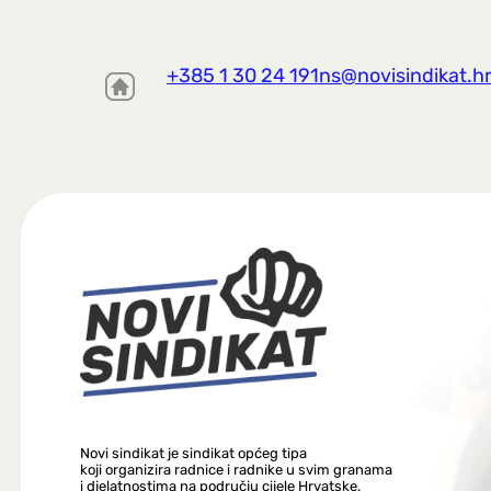
+385 1 30 24 191
ns@novisindikat.h
Novi sindikat je sindikat općeg tipa
koji organizira radnice i radnike u svim granama
i djelatnostima na području cijele Hrvatske.