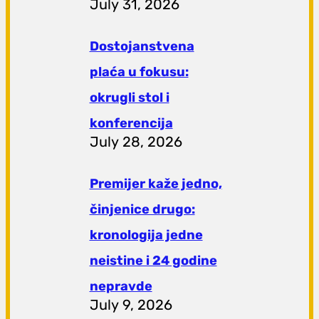
July 31, 2026
Dostojanstvena
plaća u fokusu:
okrugli stol i
konferencija
July 28, 2026
Premijer kaže jedno,
činjenice drugo:
kronologija jedne
neistine i 24 godine
nepravde
July 9, 2026