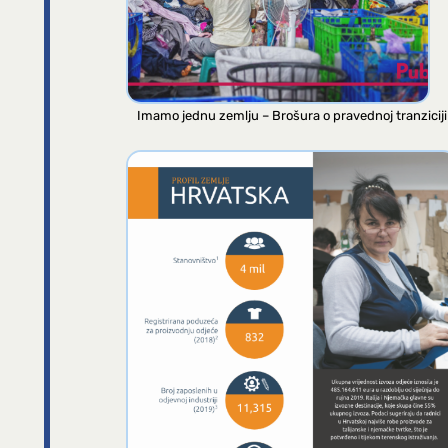
Imamo jednu zemlju – Brošura o pravednoj tranziciji