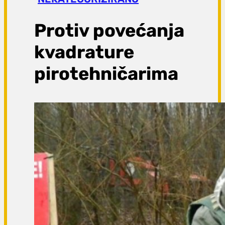
a
g
Protiv povećanja
a
kvadrature
pirotehničarima