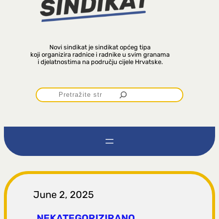
Novi sindikat je sindikat općeg tipa
koji organizira radnice i radnike u svim granama
i djelatnostima na području cijele Hrvatske.
P
r
e
t
r
June 2, 2025
NEKATEGORIZIRANO