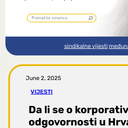
P
r
e
sindikalne vijesti
međuna
t
r
June 2, 2025
a
VIJESTI
g
Da li se o korporati
a
odgovornosti u Hrv