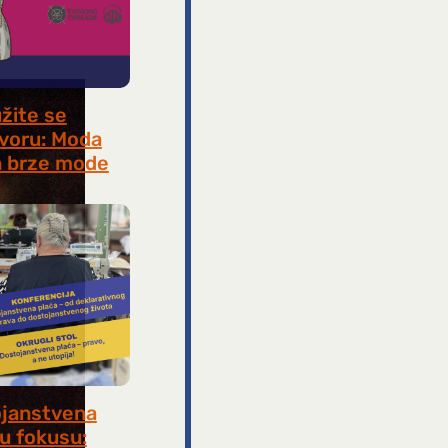
užite se
voru: Moda
 brze mode
, 2026
janstvena
 u fokusu: