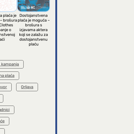
a plaća je
Dostojanstvena
– brošura
plaća je moguća –
Clothes
brošura s
anje o
izjavama aktera
nstvenoj
koji se zalažu za
aći
dostojanstvenu
plaću
s kampanja
na plaća
ovor
Orljava
adnici
aće
k