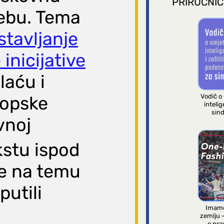
PRIRUČNIC
rebu. Tema
stavljanje
inicijative
laću i
Vodič o
ropske
intelig
sind
vnoj
stu ispod
e na temu
putili
Imamo
zemlju 
o pra