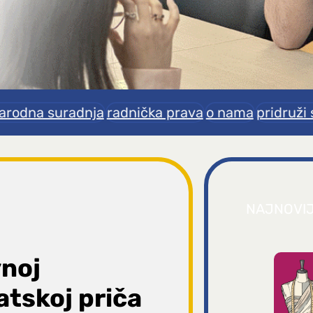
rodna suradnja
radnička prava
o nama
pridruži 
NAJNOVI
vnoj
atskoj priča