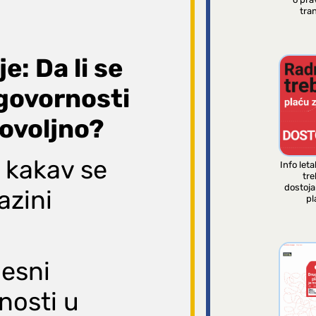
tran
e: Da li se
govornosti
dovoljno?
i kakav se
Info leta
tre
dostoj
azini
pl
jesni
nosti u