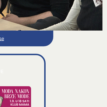
se
JE