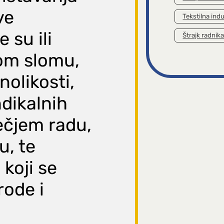
ve
Tekstilna indu
 su ili
Štrajk radnik
kom slomu,
nolikosti,
indikalnih
ječjem radu,
u, te
 koji se
rode i