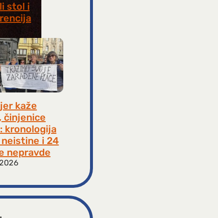
i stol i
rencija
8, 2026
jer kaže
, činjenice
: kronologija
neistine i 24
e nepravde
 2026