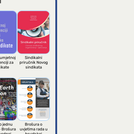
I
 umjetnoj
Sindikalni
enciji za
priručnik Novog
ikate
sindikata
 jednu
Brošura o
– Brošura
uvjetima rada u
vednoj
hrvatskoj