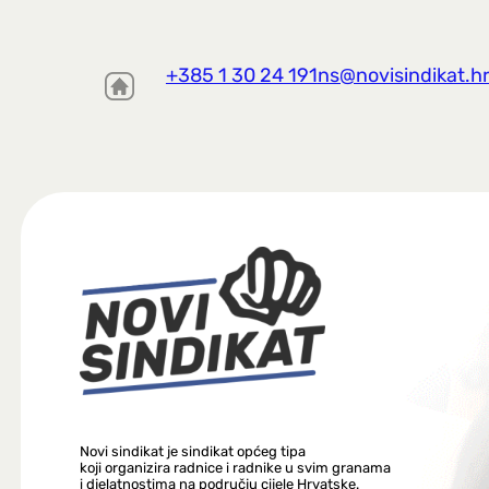
+385 1 30 24 191
ns@novisindikat.h
Novi sindikat je sindikat općeg tipa
koji organizira radnice i radnike u svim granama
i djelatnostima na području cijele Hrvatske.