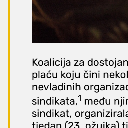
Koalicija za dostoja
plaću koju čini neko
nevladinih organizac
1
sindikata,
među njim
sindikat, organizirala
tjedan (23. ožujka) 