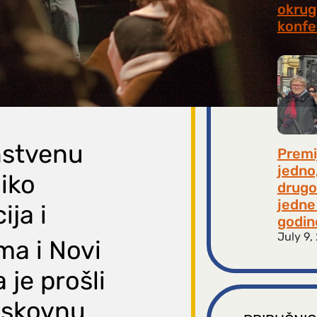
okrugl
konfe
July 2
nstvenu
Premi
jedno
liko
drugo
jedne 
ija i
godin
July 9,
a i Novi
 je prošli
tiskovnu