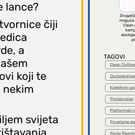
e lance?
Drugačij
vornice čiji
moguća 
Clean 
kamp
jedica
dostoja
pl
de, a
TAGOVI
našem
Clean Clothe
vi koji te
Dostojanstve
u nekim
Kolektivni ug
Pirotehničari
Platformski r
ljem svijeta
Povećanje pl
rištavanja
Revija Šibeni