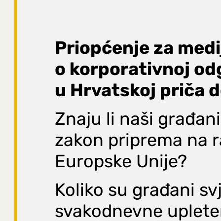
Priopćenje za medij
o korporativnoj od
u Hrvatskoj priča 
Znaju li naši građan
zakon priprema na r
Europske Unije?
Koliko su građani sv
svakodnevne uplete