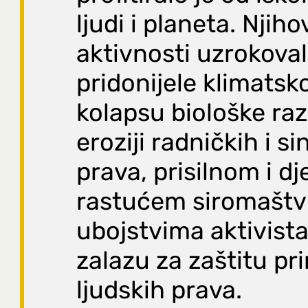
ljudi i planeta. Njiho
aktivnosti uzrokovale
pridonijele klimats
kolapsu biološke raz
eroziji radničkih i s
prava, prisilnom i d
rastućem siromaštv
ubojstvima aktivista
zalazu za zaštitu pri
ljudskih prava.