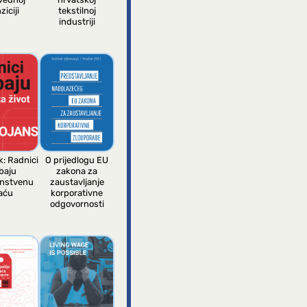
ziciji
tekstilnoj
industriji
k: Radnici
O prijedlogu EU
baju
zakona za
anstvenu
zaustavljanje
aću
korporativne
odgovornosti