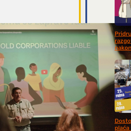
Pridr
razgo
nakon
July 31
Dosto
plaća