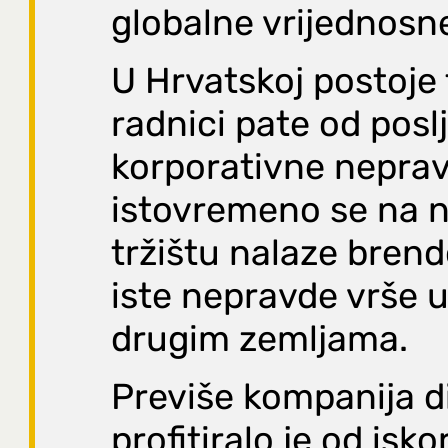
globalne vrijednosn
U Hrvatskoj postoje t
radnici pate od posl
korporativne neprav
istovremeno se na 
tržištu nalaze brendo
iste nepravde vrše 
drugim zemljama.
Previše kompanija di
profitiralo je od isko