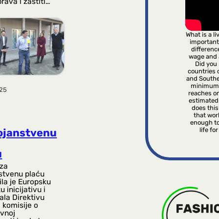
prava i zaštiti…
What is a l
important
differenc
wage and
Did you 
countries o
and Southe
minimum 
025
reaches on
estimated
does this 
that wor
enough to
life fo
ojanstvenu
u
 za
stvenu plaću
ila je Europsku
 inicijativu i
ala Direktivu
 komisije o
ivnoj