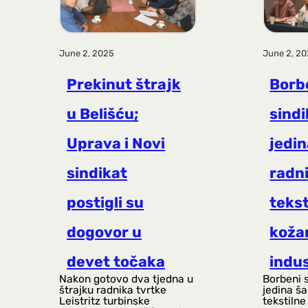
June 2, 2025
June 2, 2
Prekinut štrajk
Borb
u Belišću;
sindi
Uprava i Novi
jedin
sindikat
radn
postigli su
tekst
dogovor u
koža
devet točaka
indus
Nakon gotovo dva tjedna u
Borbeni s
štrajku radnika tvrtke
jedina š
Leistritz turbinske
tekstilne