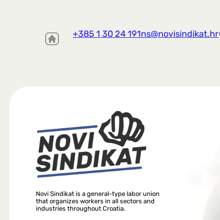
+385 1 30 24 191
ns@novisindikat.hr
Novi Sindikat is a general-type labor union
that organizes workers in all sectors and
industries throughout Croatia.