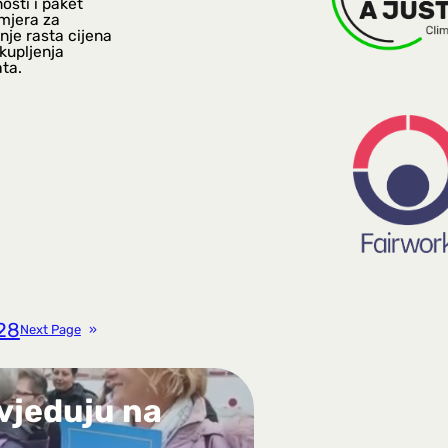
osti i paket
 mjera za
nje rasta cijena
kupljenja
ta.
28
Next Page
»
vjeduju na