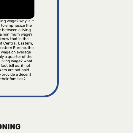
iving wage? Why is it
 to emphasize the
e between a living
 a minimum wage?
know that in the
f Central, Eastern,
astern Europe, the
wage on average
ly a quarter of the
 living wage? What
fact tell us, if not
kers are not paid
 provide a decent
r their families?