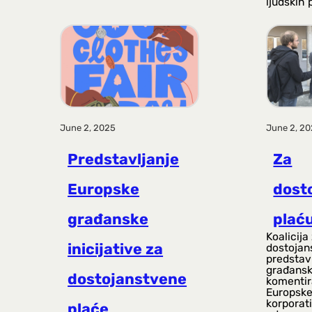
ljudskih 
June 2, 2025
June 2, 2
Predstavljanje
Za
Europske
dost
građanske
plać
Koalicija
inicijative za
dostojan
predstav
građansku
dostojanstvene
komentir
Europske
korporat
plaće