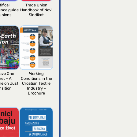
tifical
Trade Union
gence guide
Handbook of Novi
 unions
Sindikat
ave One
Working
net – A
Conditions in the
re on Just
Croatian Textile
nsition
Industry –
Brochure