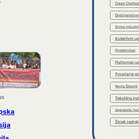
e
Clean Clothe
Dostojanstve
Drvna industri
Kolektivni u
Pirotehničari
Platformski ra
Povećanje pl
Revija Šibenik
025
Tekstilna ind
pska
Zagrebački hol
Štrajk radnik
sija
ila