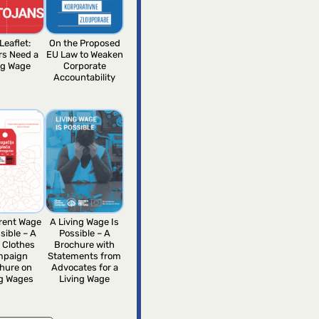
Leaflet:
On the Proposed
rs Need a
EU Law to Weaken
ng Wage
Corporate
Accountability
erent Wage
A Living Wage Is
sible – A
Possible – A
 Clothes
Brochure with
mpaign
Statements from
hure on
Advocates for a
ng Wages
Living Wage