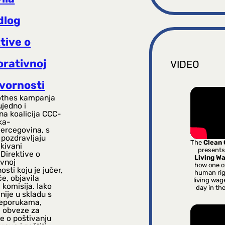
dlog
tive o
orativnoj
VIDEO
vornosti
othes kampanja
ujedno i
na koalicija CCC-
ka-
rcegovina, s
pozdravljaju
The
Clean
kivani
presents
 Direktive o
Living W
ivnoj
how one o
sti koju je jučer,
human rig
če, objavila
living wag
komisija. Iako
day in th
 nije u skladu s
eporukama,
 obveze za
e o poštivanju