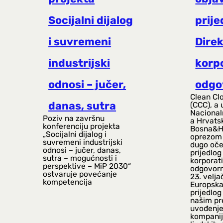
Socijalni dijalog
prije
i suvremeni
Direk
industrijski
korp
odnosi – jučer,
odgo
Clean Cl
danas, sutra
(CCC), a 
Nacional
Poziv na završnu
a Hrvats
konferenciju projekta
Bosna&He
„Socijalni dijalog i
oprezom 
suvremeni industrijski
dugo oče
odnosi – jučer, danas,
prijedlog
sutra – mogućnosti i
korporat
perspektive – MiP 2030“
odgovorno
ostvaruje povećanje
23. velja
kompetencija
Europska 
prijedlog
našim pr
uvođenje
kompanij