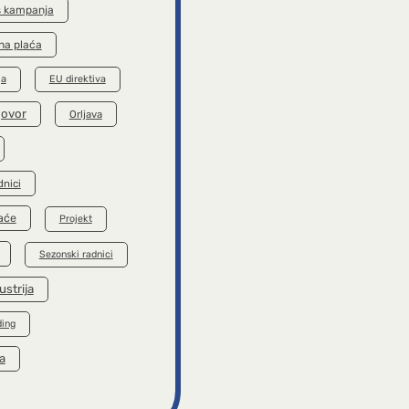
s kampanja
na plaća
ja
EU direktiva
govor
Orljava
dnici
aće
Projekt
Sezonski radnici
ustrija
ding
a