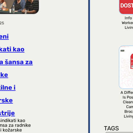
Info 
Worke
025
Livi
eni
kati kao
a šansa za
ike
ilne i
A Diff
Is Pos
rske
Clean
Ca
Broc
trije
Livi
indikati kao
ansa za radnike
TAGS
 i kožarske