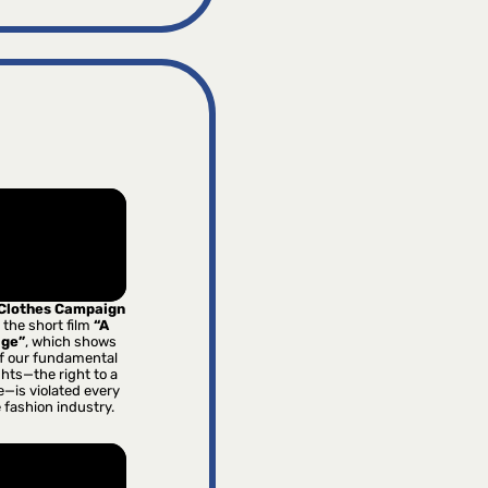
 Clothes Campaign
 the short film
“A
age”
, which shows
f our fundamental
hts—the right to a
e—is violated every
e fashion industry.