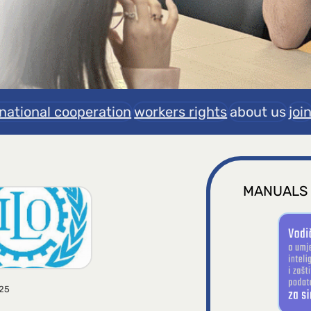
rnational cooperation
workers rights
about us
joi
MANUALS
025