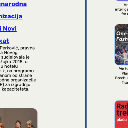
narodna
Ar
intelli
for
nizacija
i Novi
kat
 Perković, pravna
ca Novog
 sudjelovala je
 ožujka 2018. u
 u hotelu
We H
ik, na programu
Pla
ranom od strane
Brochu
dne organizacije
Tra
R) za izgradnju
 kapaciteteta..