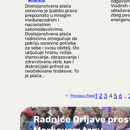
odgovorn
Vladinih
Dostojanstvena plaća
ublažava
osnovno je ljudsko pravo
zbog pos
prepoznato u mnogim
energena
međunarodnim i
nacionalnim
zakonodavstvima.
Dostojanstvena plaća
radnicima omogućuje da
pokriju osnovne potrebe
za sebe i svoju obitelj, što
uključuje hranu, režije,
stanovanje, obrazovanje i
zdravstvenu skrb, kao i
diskrecijski prihod za
neočekivane troškove. To
je plaća…
1
2
3
4
5
6
…
«
Previous Page
Radnice Orljave pros