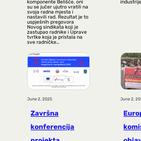
komponente Belišće, oni
industrij
su se jučer ujutro vratili na
svoja radna mjesta i
nastavili rad. Rezultat je to
uspješnih pregovora
Novog sindikata koji je
zastupao radnike i Uprave
tvrtke koja je pristala na
sve radničke…
June 2, 2025
June 2, 2
Završna
Euro
konferencija
komi
projekta
objav