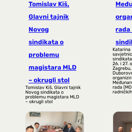
Tomislav Kiš,
Među
Glavni tajnik
orga
Novog
rada 
sindikata o
sindi
Katarina
problemu
savjetni
sindikata
26. i 27.
magistara MLD
Zagrebu,
Duborovn
organizi
– okrugli stol
Međunaro
rada (MO
Tomislav Kiš, Glavni tajnik
radničkih
Novog sindikata o
problemu magistara MLD
– okrugli stol