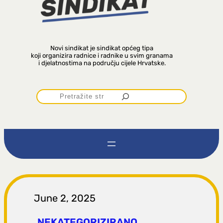
Novi sindikat je sindikat općeg tipa
koji organizira radnice i radnike u svim granama
i djelatnostima na području cijele Hrvatske.
P
r
e
t
r
June 2, 2025
NEKATEGORIZIRANO