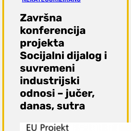
a
g
Završna
a
konferencija
projekta
Socijalni dijalog i
suvremeni
industrijski
odnosi – jučer,
danas, sutra