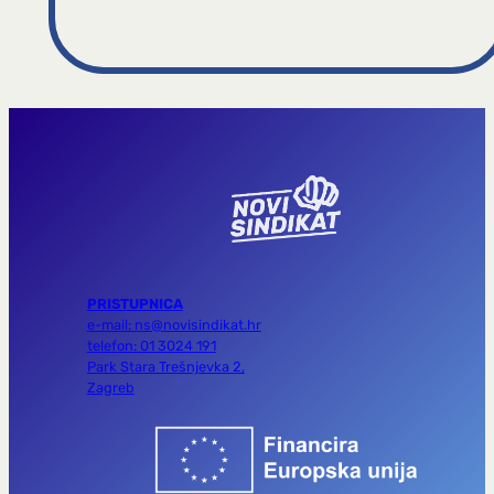
PRISTUPNICA
e-mail: ns@novisindikat.hr
telefon: 01 3024 191
Park Stara Trešnjevka 2,
Zagreb