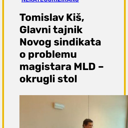
a
g
Tomislav Kiš,
a
Glavni tajnik
Novog sindikata
o problemu
magistara MLD –
okrugli stol