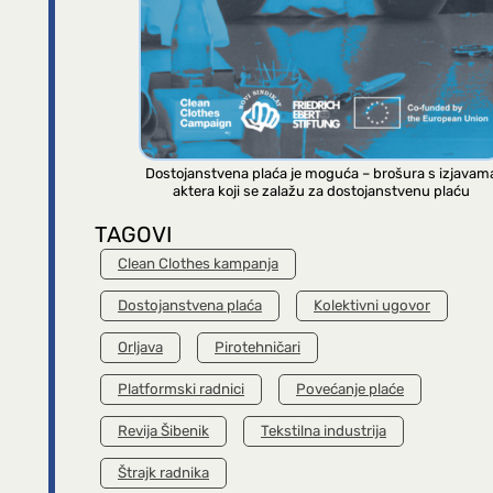
Dostojanstvena plaća je moguća – brošura s izjavam
aktera koji se zalažu za dostojanstvenu plaću
TAGOVI
Clean Clothes kampanja
Dostojanstvena plaća
Kolektivni ugovor
Orljava
Pirotehničari
Platformski radnici
Povećanje plaće
Revija Šibenik
Tekstilna industrija
Štrajk radnika