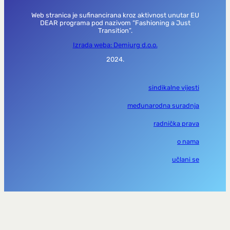
Web stranica je sufinancirana kroz aktivnost unutar EU
DEAR programa pod nazivom “Fashioning a Just
Transition”.
Izrada weba: Demiurg d.o.o.
2024.
sindikalne vijesti
međunarodna suradnja
radnička prava
o nama
učlani se