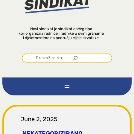
Novi sindikat je sindikat općeg tipa
koji organizira radnice i radnike u svim granama
i djelatnostima na području cijele Hrvatske.
P
r
e
t
r
June 2, 2025
NEKATEGORIZIRANO