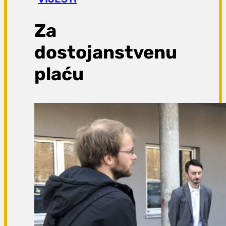
a
g
Za
a
dostojanstvenu
plaću