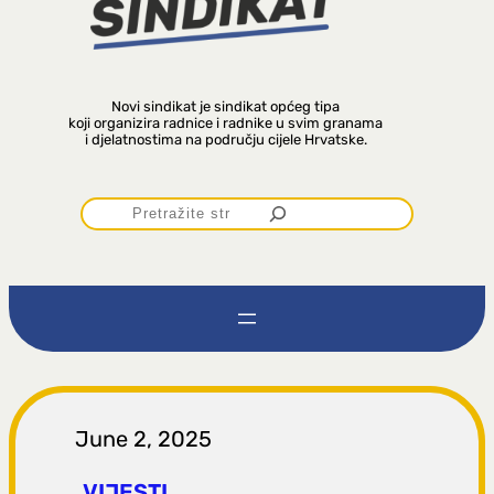
Novi sindikat je sindikat općeg tipa
koji organizira radnice i radnike u svim granama
i djelatnostima na području cijele Hrvatske.
P
r
e
t
r
June 2, 2025
VIJESTI