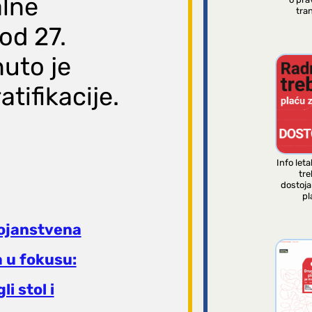
alne
tran
od 27.
nuto je
atifikacije.
Info leta
tre
dostoj
pl
ojanstvena
 u fokusu:
li stol i