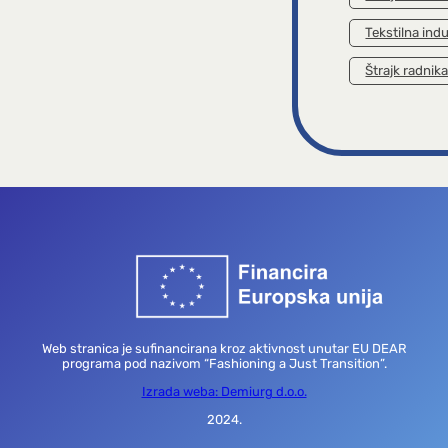
Tekstilna indu
Štrajk radnik
Web stranica je sufinancirana kroz aktivnost unutar EU DEAR
programa pod nazivom “Fashioning a Just Transition”.
Izrada weba: Demiurg d.o.o.
2024.