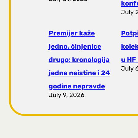
konf
July 
Premijer kaže
Potp
jedno, činjenice
kole
drugo: kronologija
u HF 
July 
jedne neistine i 24
godine nepravde
July 9, 2026