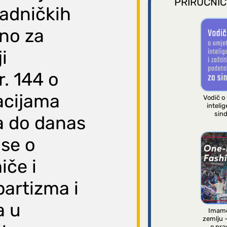
PRIRUČNIC
radničkih
ano za
i
. 144 o
acijama
Vodič o
intelig
sind
ka do danas
 se o
iče i
partizma i
a u
Imamo
zemlju 
o pra