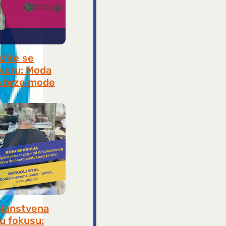
užite se
voru: Moda
 brze mode
, 2026
janstvena
 u fokusu: