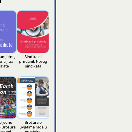
I
 umjetnoj
Sindikalni
enciji za
priručnik Novog
ikate
sindikata
 jednu
Brošura o
– Brošura
uvjetima rada u
vednoj
hrvatskoj