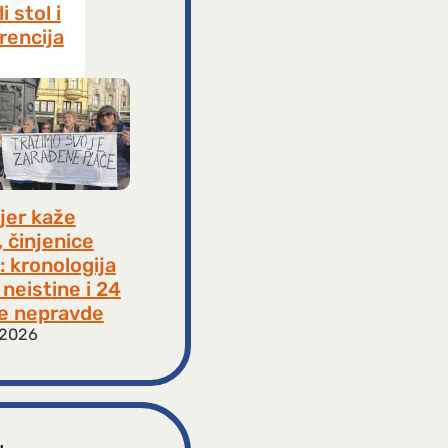
i stol i
rencija
8, 2026
jer kaže
, činjenice
: kronologija
neistine i 24
e nepravde
 2026