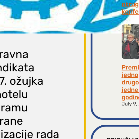
okrugl
konfe
July 2
pravna
ndikata
Premi
jedno
27. ožujka
drugo
jedne 
hotelu
godin
July 9,
gramu
trane
zacije rada