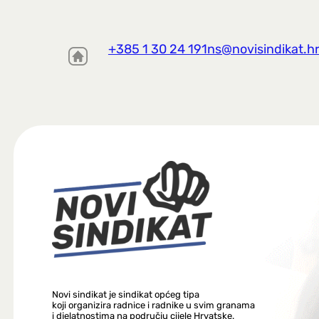
+385 1 30 24 191
ns@novisindikat.h
Novi sindikat je sindikat općeg tipa
koji organizira radnice i radnike u svim granama
i djelatnostima na području cijele Hrvatske.