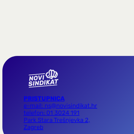
PRISTUPNICA
e-mail: ns@novisindikat.hr
telefon: 01 3024 191
Park Stara Trešnjevka 2,
Zagreb