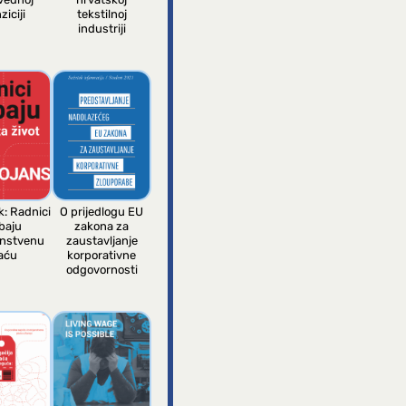
ziciji
tekstilnoj
industriji
k: Radnici
O prijedlogu EU
baju
zakona za
anstvenu
zaustavljanje
aću
korporativne
odgovornosti