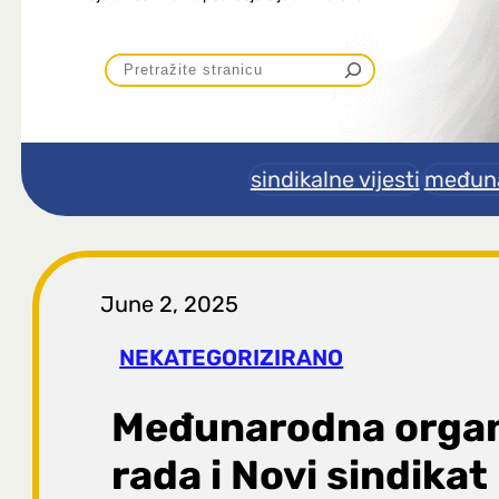
P
r
e
sindikalne vijesti
međuna
t
r
June 2, 2025
a
NEKATEGORIZIRANO
g
Međunarodna organ
a
rada i Novi sindikat