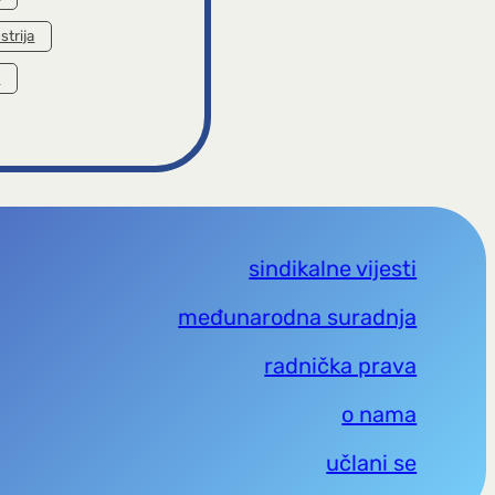
strija
a
sindikalne vijesti
međunarodna suradnja
radnička prava
o nama
učlani se