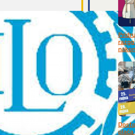
Pridr
razgo
nakon
July 31
Dosto
plaća