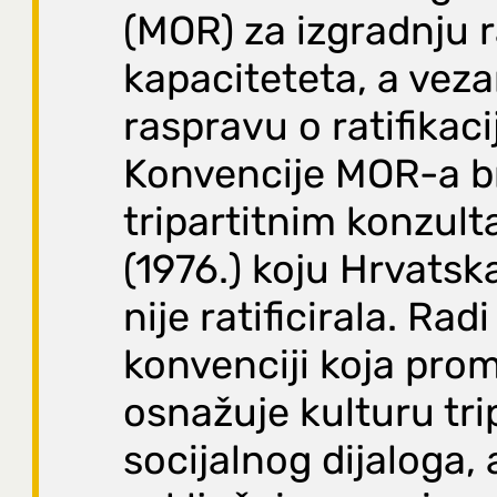
(MOR) za izgradnju 
kapaciteteta, a vez
raspravu o ratifikacij
Konvencije MOR-a br
tripartitnim konzult
(1976.) koju Hrvats
nije ratificirala. Radi
konvenciji koja prom
osnažuje kulturu tri
socijalnog dijaloga, 