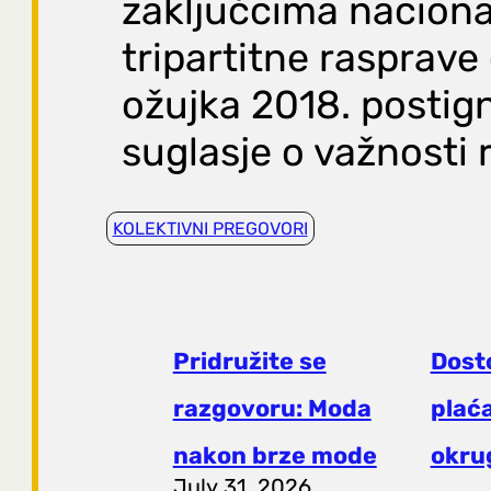
zaključcima nacion
tripartitne rasprave 
ožujka 2018. postig
suglasje o važnosti r
KOLEKTIVNI PREGOVORI
Pridružite se
Dost
razgovoru: Moda
plaća
nakon brze mode
okrug
July 31, 2026