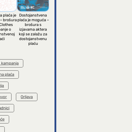
a plaća je
Dostojanstvena
– brošura
plaća je moguća –
Clothes
brošura s
anje o
izjavama aktera
nstvenoj
koji se zalažu za
aći
dostojanstvenu
plaću
s kampanja
na plaća
ija
ovor
Orljava
adnici
aće
k