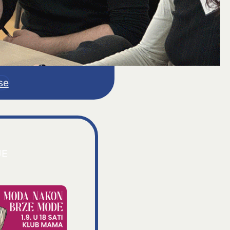
se
JE