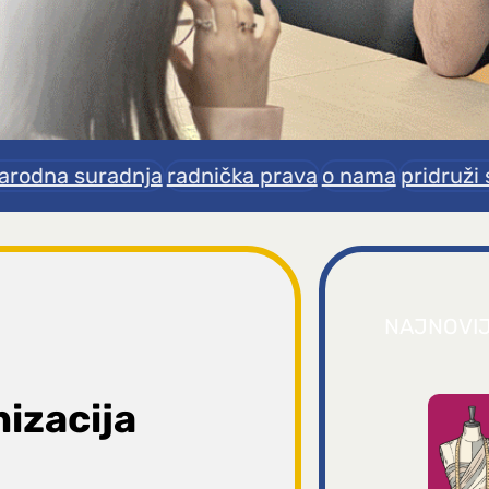
rodna suradnja
radnička prava
o nama
pridruži 
NAJNOVI
izacija