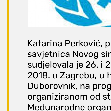
Katarina Perković, 
savjetnica Novog si
sudjelovala je 26. i 
2018. u Zagrebu, u 
Duborovnik, na pro
organiziranom od s
Međunarodne organi