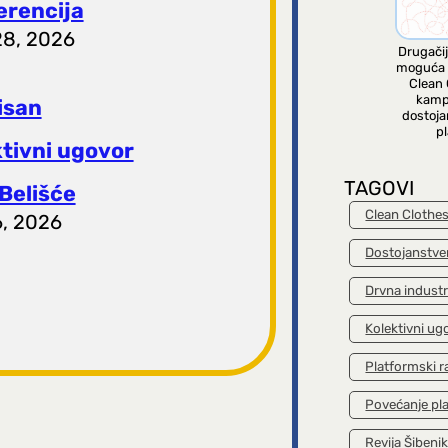
erencija
28, 2026
Drugačij
moguća 
Clean 
kamp
isan
dostoja
pl
ktivni ugovor
TAGOVI
Belišće
Clean Clothe
6, 2026
Dostojanstve
Drvna industr
Kolektivni ug
Platformski r
Povećanje pl
Revija Šibeni