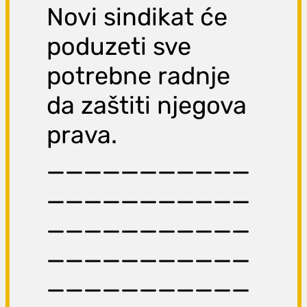
Novi sindikat će
poduzeti sve
potrebne radnje
da zaštiti njegova
prava.
___________
___________
___________
___________
___________