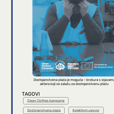
Dostojanstvena plaća je moguća – brošura s izjavam
aktera koji se zalažu za dostojanstvenu plaću
TAGOVI
Clean Clothes kampanja
Dostojanstvena plaća
Kolektivni ugovor