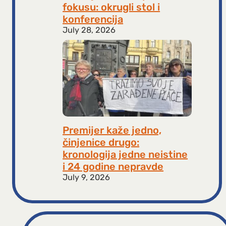
fokusu: okrugli stol i
konferencija
July 28, 2026
Premijer kaže jedno,
činjenice drugo:
kronologija jedne neistine
i 24 godine nepravde
July 9, 2026