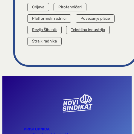
Orljava
Pirotehničari
Platformski radnici
Povećanje plaće
Revija Šibenik
Tekstilna industrija
Štrajk radnika
PRISTUPNICA