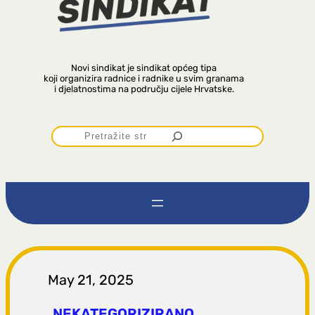
Novi sindikat je sindikat općeg tipa
koji organizira radnice i radnike u svim granama
i djelatnostima na području cijele Hrvatske.
P
r
e
t
r
May 21, 2025
NEKATEGORIZIRANO