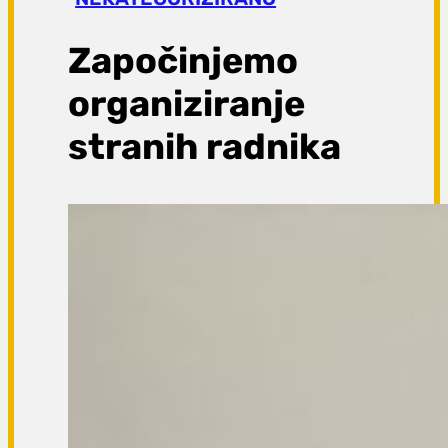
a
g
Započinjemo
a
organiziranje
stranih radnika