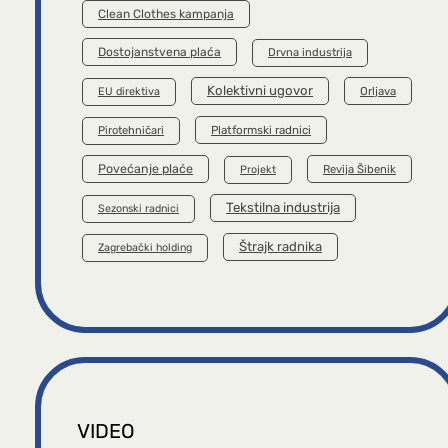
Clean Clothes kampanja
Dostojanstvena plaća
Drvna industrija
Kolektivni ugovor
Orljava
EU direktiva
Platformski radnici
Pirotehničari
Povećanje plaće
Revija Šibenik
Projekt
Tekstilna industrija
Sezonski radnici
Štrajk radnika
Zagrebački holding
VIDEO