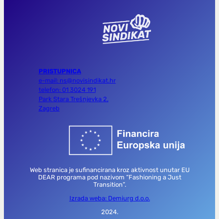
PRISTUPNICA
e-mail: ns@novisindikat.hr
telefon: 01 3024 191
Park Stara Trešnjevka 2,
Zagreb
Web stranica je sufinancirana kroz aktivnost unutar EU
DEAR programa pod nazivom “Fashioning a Just
Transition”.
Izrada weba: Demiurg d.o.o.
2024.