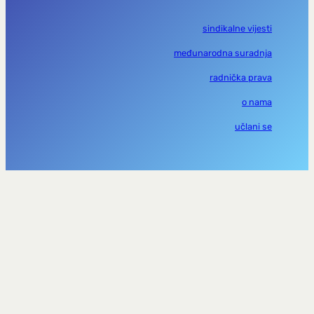
sindikalne vijesti
međunarodna suradnja
radnička prava
o nama
učlani se