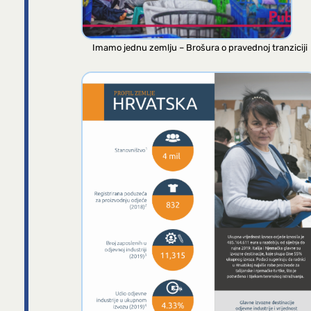
Imamo jednu zemlju – Brošura o pravednoj tranziciji