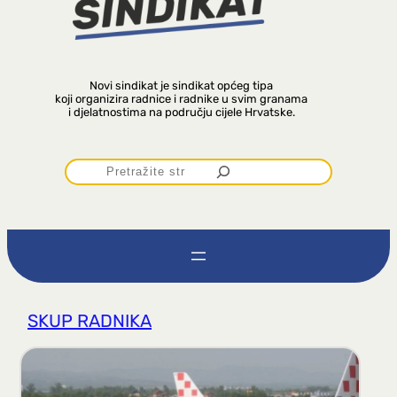
Novi sindikat je sindikat općeg tipa
koji organizira radnice i radnike u svim granama
i djelatnostima na području cijele Hrvatske.
P
r
e
t
SKUP RADNIKA
r