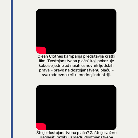
Clean Clothes kampanja predstavlja kratki
film “Dostojanstvena plaća” koji pokazuje
kako se jedno od naših osnovnih ljudskih
prava – pravo na dostojanstvenu plaću –
svakodnevno krši u modnoj industriji.
Što je dostojanstvena plaća? Zašto je važno
naglasiti razliku između dostojanstvene