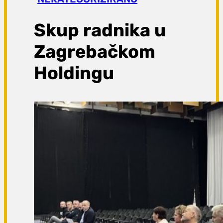
a
g
Skup radnika u
a
Zagrebačkom
Holdingu