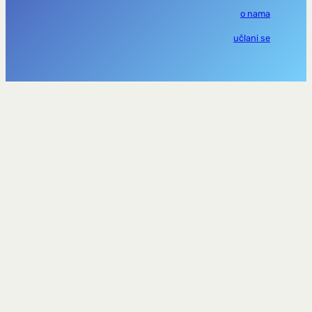
o nama
učlani se