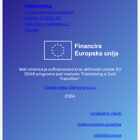
PRISTUPNICA
e-mail: ns@novisindikat.hr
telefon: 01 3024 191
Park Stara Trešnjevka 2,
Zagreb
Web stranica je sufinancirana kroz aktivnost unutar EU
DEAR programa pod nazivom “Fashioning a Just
Transition”.
Izrada weba: Demiurg d.o.o.
2024.
sindikalne vijesti
međunarodna suradnja
radnička prava