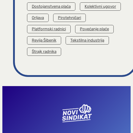
Dostojanstvena plaća
Kolektivni ugovor
Orljava
Pirotehničari
Platformski radnici
Povećanje plaće
Revija Šibenik
Tekstilna industrija
Štrajk radnika