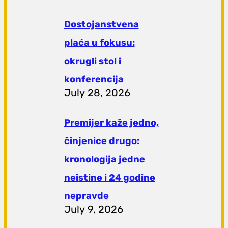
Dostojanstvena
plaća u fokusu:
okrugli stol i
konferencija
July 28, 2026
Premijer kaže jedno,
činjenice drugo:
kronologija jedne
neistine i 24 godine
nepravde
July 9, 2026