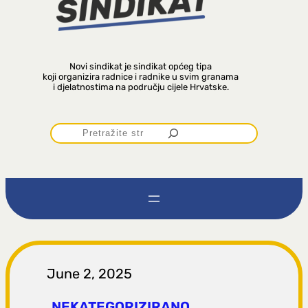
Novi sindikat je sindikat općeg tipa
koji organizira radnice i radnike u svim granama
i djelatnostima na području cijele Hrvatske.
P
r
e
t
r
June 2, 2025
NEKATEGORIZIRANO