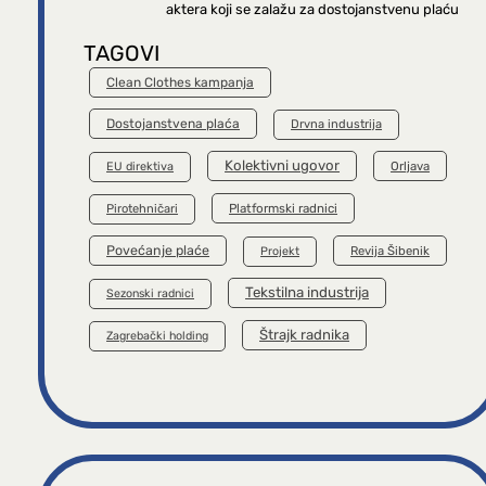
aktera koji se zalažu za dostojanstvenu plaću
TAGOVI
Clean Clothes kampanja
Dostojanstvena plaća
Drvna industrija
Kolektivni ugovor
Orljava
EU direktiva
Platformski radnici
Pirotehničari
Povećanje plaće
Revija Šibenik
Projekt
Tekstilna industrija
Sezonski radnici
Štrajk radnika
Zagrebački holding