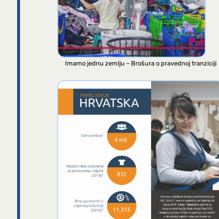
Imamo jednu zemlju – Brošura o pravednoj tranziciji