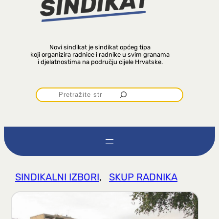
Novi sindikat je sindikat općeg tipa
koji organizira radnice i radnike u svim granama
i djelatnostima na području cijele Hrvatske.
P
r
e
t
SINDIKALNI IZBORI
, 
SKUP RADNIKA
r