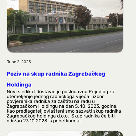
a
g
a
June 2, 2025
Poziv na skup radnika Zagrebačkog
Holdinga
Novi sindikat dostavio je poslodavcu Prijedlog za
utemeljenje jednog radničkoga vijeća i izbor
povjerenika radnika za zaštitu na radu u
Zagrebačkom Holdingu na dan 5. 10. 2023. godine.
Kao predlagatelj ovlašteni smo sazvati skup radnika
Zagrebačkog holdinga d.o.o. Skup radnika će biti
održan 23.10.2023. s početkom u…