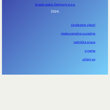
Izrada weba: Demiurg d.o.o.
2024.
sindikalne vijesti
međunarodna suradnja
radnička prava
o nama
učlani se