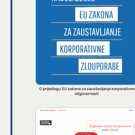
O prijedlogu EU zakona za zaustavljanje korporativne
odgovornosti