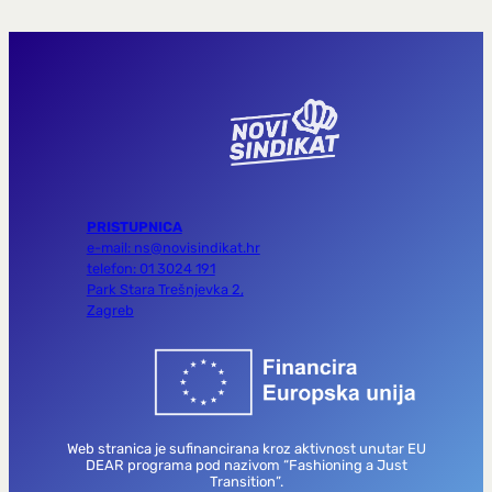
PRISTUPNICA
e-mail: ns@novisindikat.hr
telefon: 01 3024 191
Park Stara Trešnjevka 2,
Zagreb
Web stranica je sufinancirana kroz aktivnost unutar EU
DEAR programa pod nazivom “Fashioning a Just
Transition”.