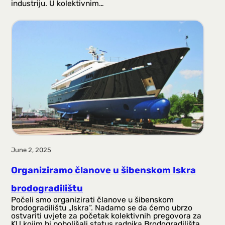
industriju. U kolektivnim…
June 2, 2025
Organiziramo članove u šibenskom Iskra
brodogradilištu
Počeli smo organizirati članove u šibenskom
brodogradilištu „Iskra“. Nadamo se da ćemo ubrzo
ostvariti uvjete za početak kolektivnih pregovora za
KU kojim bi poboljšali status radnika Brodogradilišta