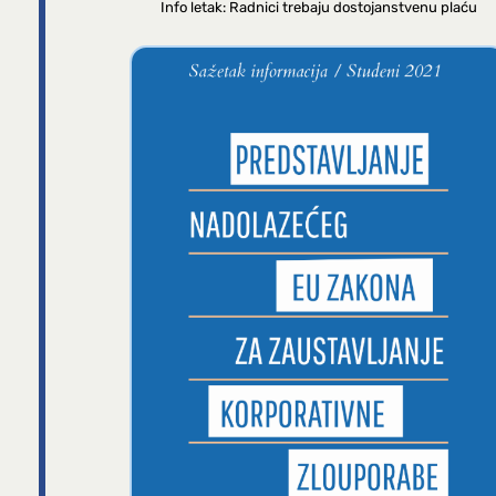
Info letak: Radnici trebaju dostojanstvenu plaću