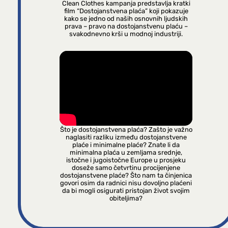
Clean Clothes kampanja predstavlja kratki
film “Dostojanstvena plaća” koji pokazuje
kako se jedno od naših osnovnih ljudskih
prava – pravo na dostojanstvenu plaću –
svakodnevno krši u modnoj industriji.
Što je dostojanstvena plaća? Zašto je važno
naglasiti razliku između dostojanstvene
plaće i minimalne plaće? Znate li da
minimalna plaća u zemljama srednje,
istočne i jugoistočne Europe u prosjeku
doseže samo četvrtinu procijenjene
dostojanstvene plaće? Što nam ta činjenica
govori osim da radnici nisu dovoljno plaćeni
da bi mogli osigurati pristojan život svojim
obiteljima?