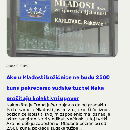
a
g
a
June 2, 2025
Ako u Mladosti božićnice ne budu 2500
kuna pokrećemo sudske tužbe! Neka
pročitaju kolektivni ugovor
Nakon što je Trend jučer objavio da od gradskih
tvrtki samo u Mladosti još ne znaju koliki će iznos
božićnice isplatiti svojim zaposlenicima, danas je
oštro reagirao Novi sindikat, većinski u toj tvrtki.
Ako ne dobiju zaposlenici Mladosti božićnicu od
2.500 kuna, pokreću sudske tužbe.…