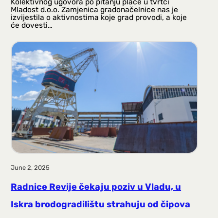
Kolektivnog ugovora po pitanju plaće u tvrtci
Mladost d.o.o. Zamjenica gradonačelnice nas je
izvijestila o aktivnostima koje grad provodi, a koje
će dovesti…
June 2, 2025
Radnice Revije čekaju poziv u Vladu, u
Iskra brodogradilištu strahuju od čipova