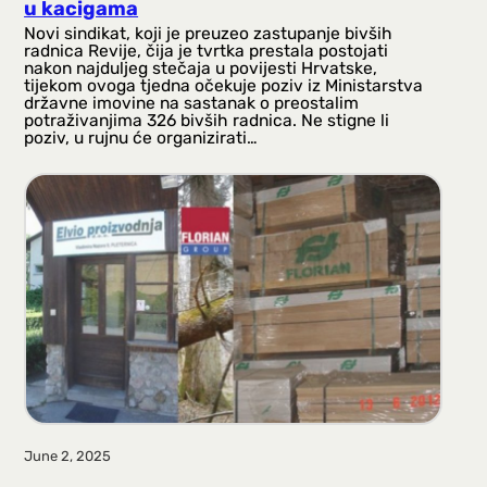
u kacigama
Novi sindikat, koji je preuzeo zastupanje bivših
radnica Revije, čija je tvrtka prestala postojati
nakon najduljeg stečaja u povijesti Hrvatske,
tijekom ovoga tjedna očekuje poziv iz Ministarstva
državne imovine na sastanak o preostalim
potraživanjima 326 bivših radnica. Ne stigne li
poziv, u rujnu će organizirati…
June 2, 2025