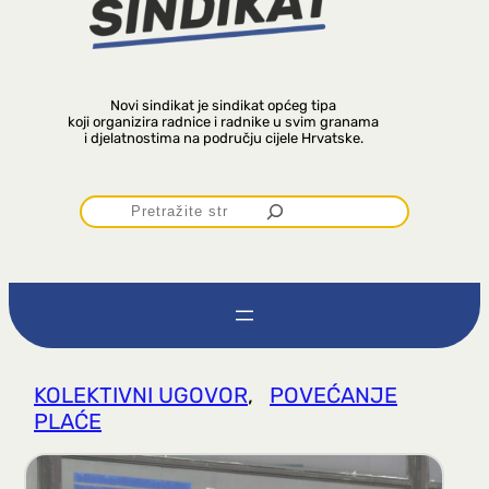
Novi sindikat je sindikat općeg tipa
koji organizira radnice i radnike u svim granama
i djelatnostima na području cijele Hrvatske.
P
r
e
t
KOLEKTIVNI UGOVOR
, 
POVEĆANJE
PLAĆE
r