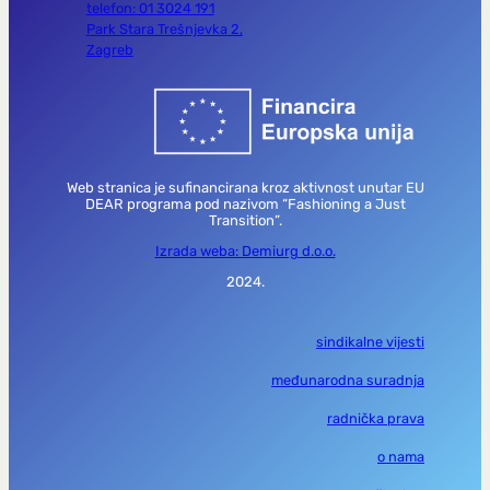
telefon: 01 3024 191
Park Stara Trešnjevka 2,
Zagreb
Web stranica je sufinancirana kroz aktivnost unutar EU
DEAR programa pod nazivom “Fashioning a Just
Transition”.
Izrada weba: Demiurg d.o.o.
2024.
sindikalne vijesti
međunarodna suradnja
radnička prava
o nama