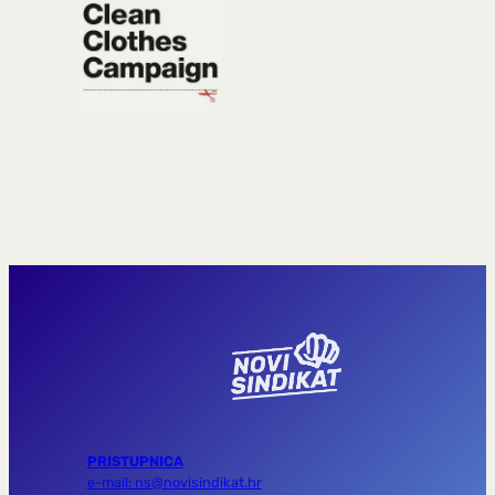
PRISTUPNICA
e-mail: ns@novisindikat.hr