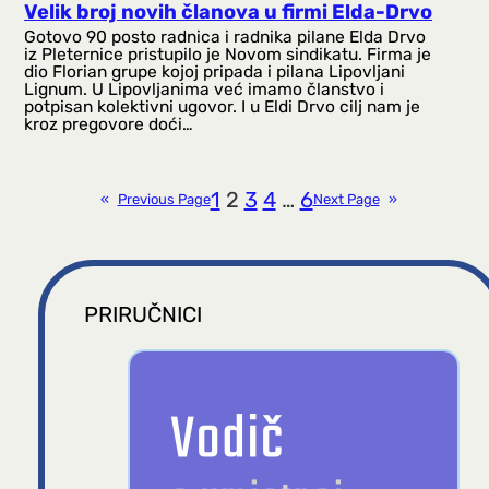
Velik broj novih članova u firmi Elda-Drvo
Gotovo 90 posto radnica i radnika pilane Elda Drvo
iz Pleternice pristupilo je Novom sindikatu. Firma je
dio Florian grupe kojoj pripada i pilana Lipovljani
Lignum. U Lipovljanima već imamo članstvo i
potpisan kolektivni ugovor. I u Eldi Drvo cilj nam je
kroz pregovore doći…
1
2
3
4
…
6
«
Previous Page
Next Page
»
PRIRUČNICI