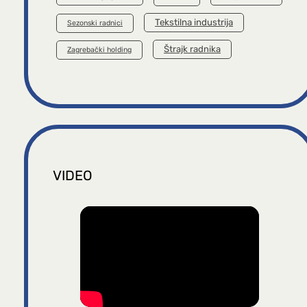
Tekstilna industrija
Sezonski radnici
Štrajk radnika
Zagrebački holding
VIDEO