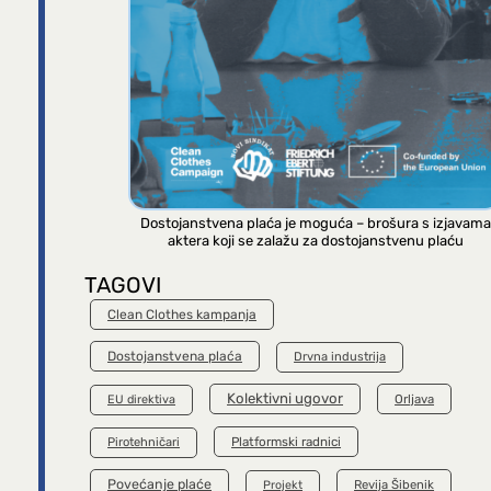
Dostojanstvena plaća je moguća – brošura s izjavama
aktera koji se zalažu za dostojanstvenu plaću
TAGOVI
Clean Clothes kampanja
Dostojanstvena plaća
Drvna industrija
Kolektivni ugovor
Orljava
EU direktiva
Platformski radnici
Pirotehničari
Povećanje plaće
Revija Šibenik
Projekt