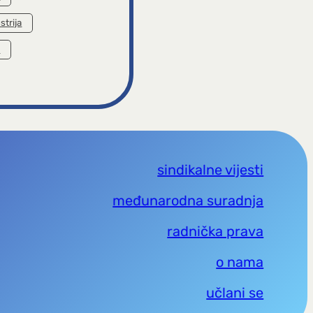
strija
a
sindikalne vijesti
međunarodna suradnja
radnička prava
o nama
učlani se