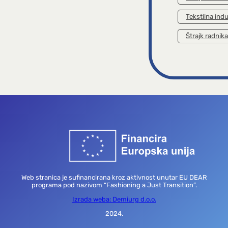
Tekstilna indu
Štrajk radnik
Web stranica je sufinancirana kroz aktivnost unutar EU DEAR
programa pod nazivom “Fashioning a Just Transition”.
Izrada weba: Demiurg d.o.o.
2024.