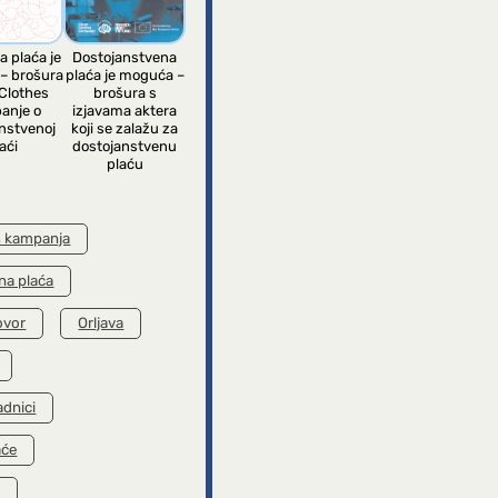
a plaća je
Dostojanstvena
– brošura
plaća je moguća –
Clothes
brošura s
anje o
izjavama aktera
nstvenoj
koji se zalažu za
aći
dostojanstvenu
plaću
s kampanja
na plaća
ovor
Orljava
adnici
aće
k