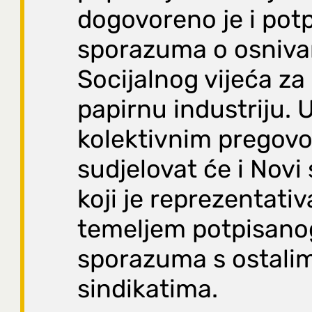
dogovoreno je i potp
sporazuma o osniva
Socijalnog vijeća za
papirnu industriju. 
kolektivnim pregov
sudjelovat će i Novi 
koji je reprezentati
temeljem potpisano
sporazuma s ostali
sindikatima.