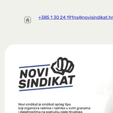
+385 1 30 24 191
ns@novisindikat.h
Novi sindikat je sindikat općeg tipa
koji organizira radnice i radnike u svim granama
i djelatnostima na području cijele Hrvatske.