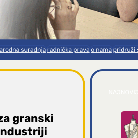
rodna suradnja
radnička prava
o nama
pridruži 
NAJNOVI
za granski
industriji