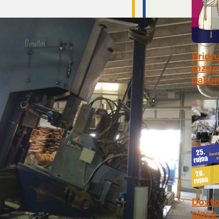
Pridr
razgo
nakon
July 31
Dosto
plaća