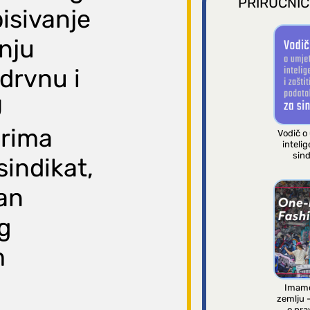
PRIRUČNIC
isivanje
nju
 drvnu i
U
orima
Vodič o
intelig
sind
sindikat,
van
g
m
Imamo
zemlju 
o pra