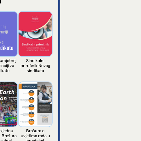
I
 umjetnoj
Sindikalni
enciji za
priručnik Novog
ikate
sindikata
 jednu
Brošura o
– Brošura
uvjetima rada u
vednoj
hrvatskoj