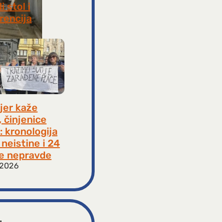
i stol i
rencija
8, 2026
jer kaže
, činjenice
: kronologija
neistine i 24
e nepravde
 2026