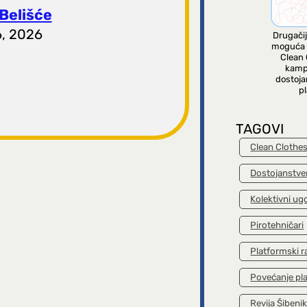
Belišće
6, 2026
Drugačij
moguća 
Clean 
kamp
dostoja
pl
TAGOVI
Clean Clothe
Dostojanstve
Kolektivni ug
Pirotehničari
Platformski r
Povećanje pl
Revija Šibeni