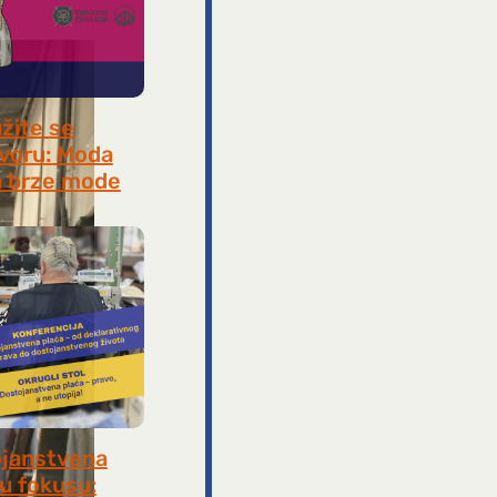
užite se
voru: Moda
 brze mode
, 2026
janstvena
 u fokusu: