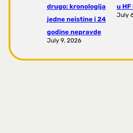
drugo: kronologija
u HF 
July 
jedne neistine i 24
godine nepravde
July 9, 2026