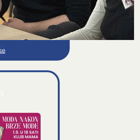
se
JE