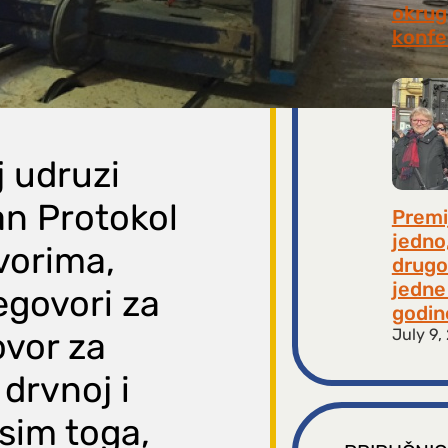
okrugl
konfe
July 2
j udruzi
an Protokol
Premi
jedno
vorima,
drugo
jedne 
egovori za
godin
July 9,
ovor za
drvnoj i
Osim toga,