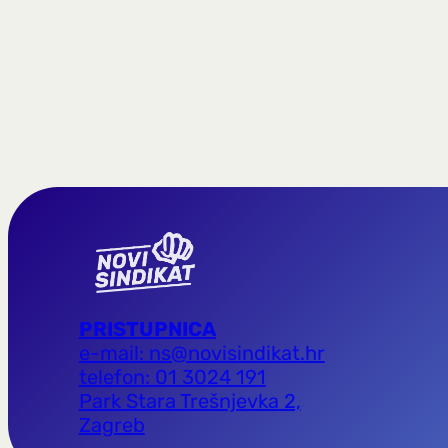
PRISTUPNICA
e-mail: ns@novisindikat.hr
telefon: 01 3024 191
Park Stara Trešnjevka 2,
Zagreb