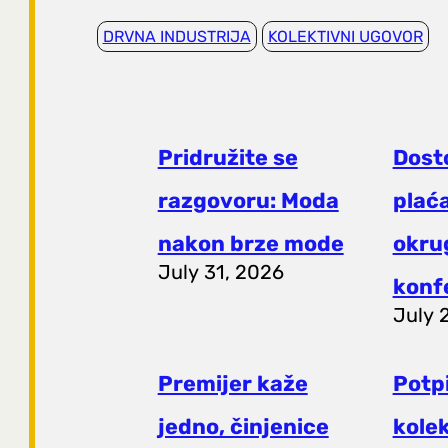
DRVNA INDUSTRIJA
KOLEKTIVNI UGOVOR
Pridružite se
Dost
razgovoru: Moda
plaća
nakon brze mode
okrug
July 31, 2026
konf
July 
Premijer kaže
Potp
jedno, činjenice
kole