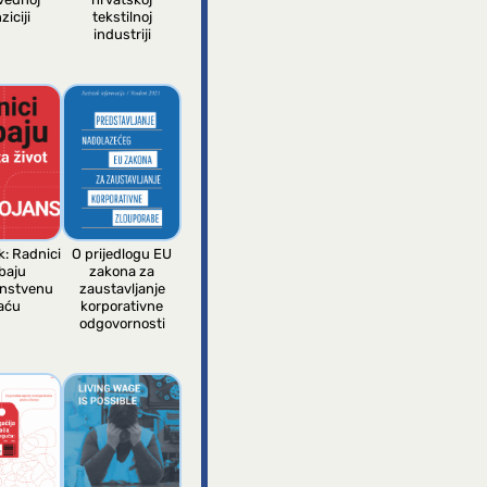
ziciji
tekstilnoj
industriji
k: Radnici
O prijedlogu EU
baju
zakona za
anstvenu
zaustavljanje
aću
korporativne
odgovornosti