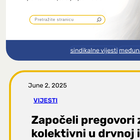
P
r
e
sindikalne vijesti
međuna
t
r
June 2, 2025
a
VIJESTI
g
Započeli pregovori 
a
kolektivni u drvnoj 