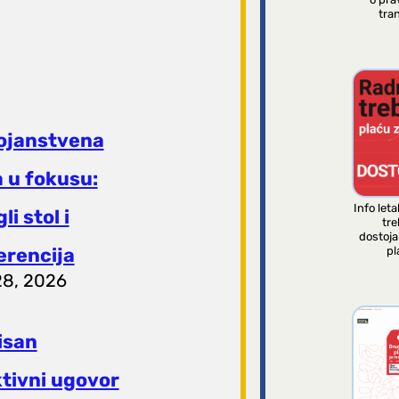
tran
ojanstvena
 u fokusu:
Info leta
li stol i
tre
dostoj
pl
erencija
28, 2026
isan
ktivni ugovor