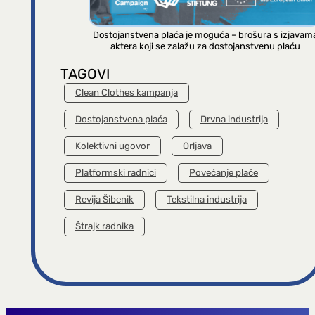
Dostojanstvena plaća je moguća – brošura s izjavam
aktera koji se zalažu za dostojanstvenu plaću
TAGOVI
Clean Clothes kampanja
Dostojanstvena plaća
Drvna industrija
Kolektivni ugovor
Orljava
Platformski radnici
Povećanje plaće
Revija Šibenik
Tekstilna industrija
Štrajk radnika