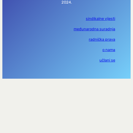
2024.
sindikalne vijesti
međunarodna suradnja
radnička prava
o nama
učlani se