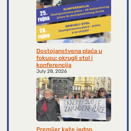
Dostojanstvena plaća u
fokusu: okrugli stol i
konferencija
July 28, 2026
Premijer kaže jedno,