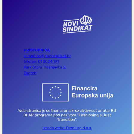
PRISTUPNICA
e-mail: ns@novisindikat.hr
telefon: 01 3024 191
Park Stara Trešnjevka 2,
Zagreb
Web stranica je sufinancirana kroz aktivnost unutar EU
DEAR programa pod nazivom “Fashioning a Just
Transition”.
Izrada weba: Demiurg d.o.o.