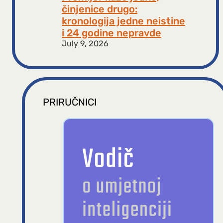
činjenice drugo:
kronologija jedne neistine
i 24 godine nepravde
July 9, 2026
PRIRUČNICI