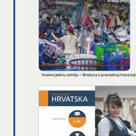
Imamo jednu zemlju – Brošura o pravednoj tranziciji