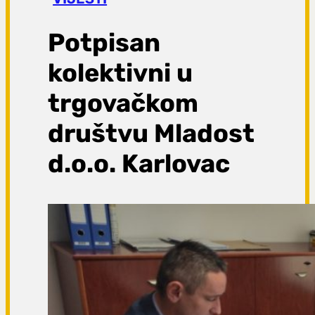
a
g
Potpisan
a
kolektivni u
trgovačkom
društvu Mladost
d.o.o. Karlovac