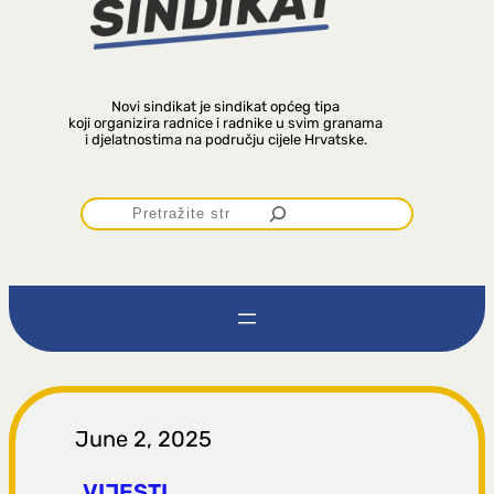
Novi sindikat je sindikat općeg tipa
koji organizira radnice i radnike u svim granama
i djelatnostima na području cijele Hrvatske.
P
r
e
t
r
June 2, 2025
VIJESTI