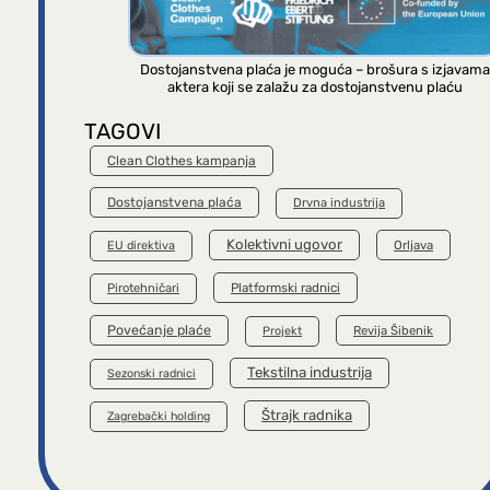
Dostojanstvena plaća je moguća – brošura s izjavama
aktera koji se zalažu za dostojanstvenu plaću
TAGOVI
Clean Clothes kampanja
Dostojanstvena plaća
Drvna industrija
Kolektivni ugovor
Orljava
EU direktiva
Platformski radnici
Pirotehničari
Povećanje plaće
Revija Šibenik
Projekt
Tekstilna industrija
Sezonski radnici
Štrajk radnika
Zagrebački holding