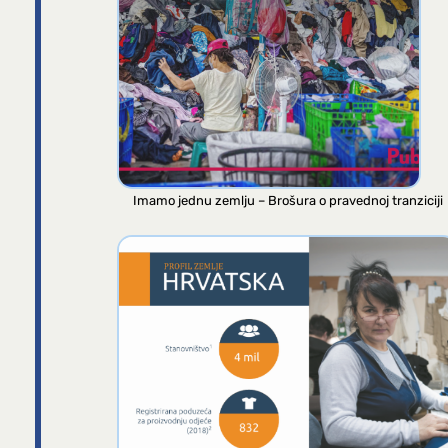
Imamo jednu zemlju – Brošura o pravednoj tranziciji