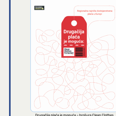
Drugačija plaća je moguća – brošura Clean Clothes