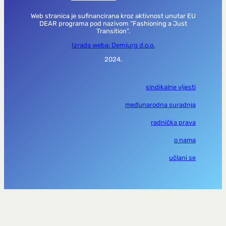
Web stranica je sufinancirana kroz aktivnost unutar EU
DEAR programa pod nazivom “Fashioning a Just
Transition”.
Izrada weba: Demiurg d.o.o.
2024.
sindikalne vijesti
međunarodna suradnja
radnička prava
o nama
učlani se