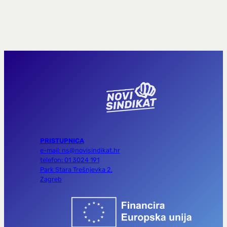
PRISTUPNICA
e-mail: ns@novisindikat.hr
telefon: 01 3024 191
Park Stara Trešnjevka 2,
Zagreb