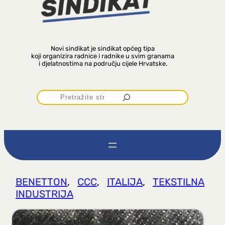
Novi sindikat je sindikat općeg tipa
koji organizira radnice i radnike u svim granama
i djelatnostima na području cijele Hrvatske.
P
r
e
t
BENETTON
, 
CCC
, 
ITALIJA
, 
TEKSTILNA
INDUSTRIJA
r