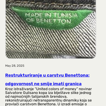
a
g
a
May 28, 2025
Restrukturiranje u carstvu Benettona:
odgovornost ne smije imati granica
Kroz istraživanje “United colors of money” novinar
Salvatore Gulisano kopa iza blještave slike jednog
od najmoćnijih talijanskih brendova,
rekonstruirajući netransparentnu dinamiku koja se
provlači carstvom Benettona. U izradi emisije o