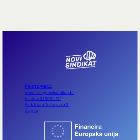
PRISTUPNICA
e-mail: ns@novisindikat.hr
telefon: 01 3024 191
Park Stara Trešnjevka 2,
Zagreb