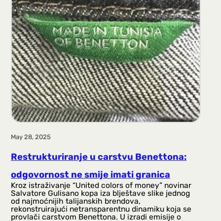
a
g
a
May 28, 2025
Restrukturiranje u carstvu Benettona:
odgovornost ne smije imati granica
Kroz istraživanje “United colors of money” novinar
Salvatore Gulisano kopa iza blještave slike jednog
od najmoćnijih talijanskih brendova,
rekonstruirajući netransparentnu dinamiku koja se
provlači carstvom Benettona. U izradi emisije o