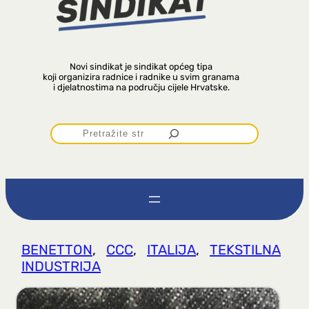
Novi sindikat je sindikat općeg tipa
koji organizira radnice i radnike u svim granama
i djelatnostima na području cijele Hrvatske.
P
r
e
t
BENETTON
, 
CCC
, 
ITALIJA
, 
TEKSTILNA
INDUSTRIJA
r