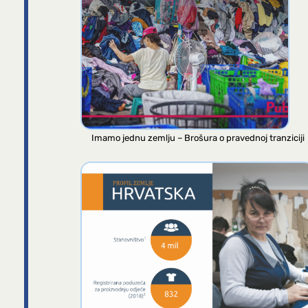
Imamo jednu zemlju – Brošura o pravednoj tranziciji