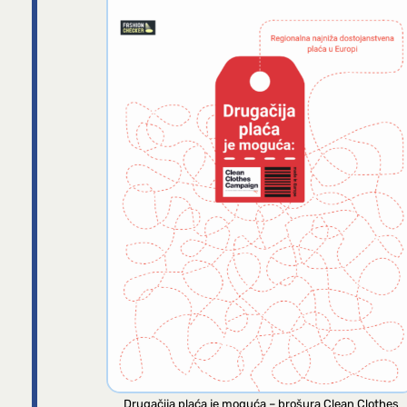
Drugačija plaća je moguća – brošura Clean Clothes