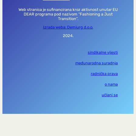
Web stranica je sufinancirana kroz aktivnost unutar EU
DEAR programa pod nazivom “Fashioning a Just
Transition”.
Izrada weba: Demiurg d.o.o.
2024.
sindikalne vijesti
međunarodna suradnja
radnička prava
o nama
učlani se