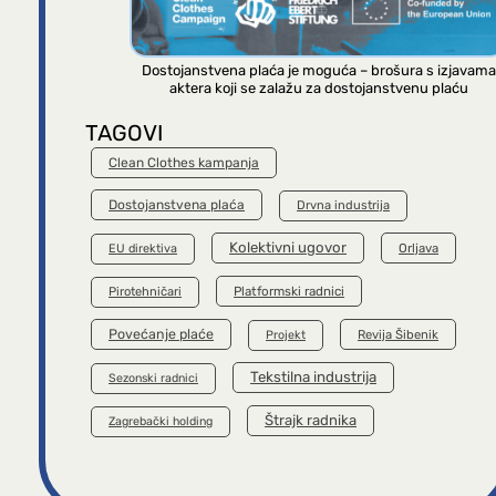
Dostojanstvena plaća je moguća – brošura s izjavama
aktera koji se zalažu za dostojanstvenu plaću
TAGOVI
Clean Clothes kampanja
Dostojanstvena plaća
Drvna industrija
Kolektivni ugovor
Orljava
EU direktiva
Platformski radnici
Pirotehničari
Povećanje plaće
Revija Šibenik
Projekt
Tekstilna industrija
Sezonski radnici
Štrajk radnika
Zagrebački holding