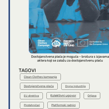
Dostojanstvena plaća je moguća – brošura s izjavama
aktera koji se zalažu za dostojanstvenu plaću
TAGOVI
Clean Clothes kampanja
Dostojanstvena plaća
Drvna industrija
Kolektivni ugovor
Orljava
EU direktiva
Platformski radnici
Pirotehničari