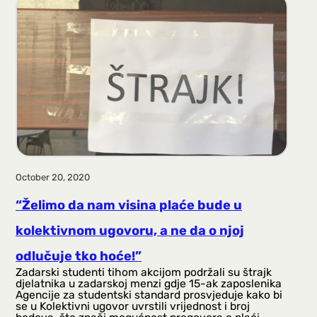
October 20, 2020
“Želimo da nam visina plaće bude u
kolektivnom ugovoru, a ne da o njoj
odlučuje tko hoće!”
Zadarski studenti tihom akcijom podržali su štrajk
djelatnika u zadarskoj menzi gdje 15-ak zaposlenika
Agencije za studentski standard prosvjeduje kako bi
se u Kolektivni ugovor uvrstili vrijednost i broj