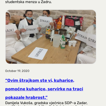
studentska menza u Zadru.
October 19, 2020
“Ovim štrajkom ste vi, kuharice,
pomoćne kuharice, servirke na traci
pokazale hrabrost.”
Danijela Vukoša, gradska vjećnica SDP-a Zadar,