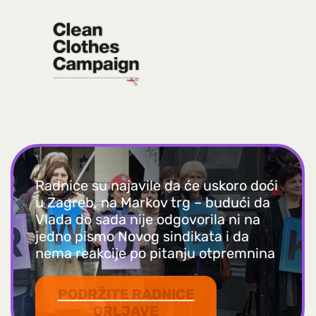
Radnice su najavile da će uskoro doći
u Zagreb, na Markov trg – budući da
Vlada do sada nije odgovorila ni na
jedno pismo Novog sindikata i da
nema reakcije po pitanju otpremnina
PODRŽITE RADNICE
ORLJAVE