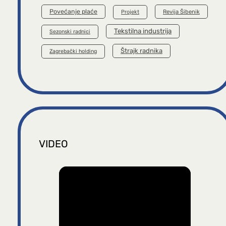
Povećanje plaće
Revija Šibenik
Projekt
Tekstilna industrija
Sezonski radnici
Štrajk radnika
Zagrebački holding
VIDEO