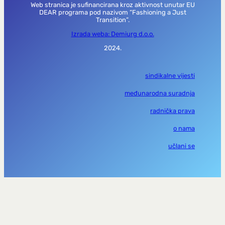
Web stranica je sufinancirana kroz aktivnost unutar EU
DEAR programa pod nazivom “Fashioning a Just
Transition”.
Izrada weba: Demiurg d.o.o.
2024.
sindikalne vijesti
međunarodna suradnja
radnička prava
o nama
učlani se