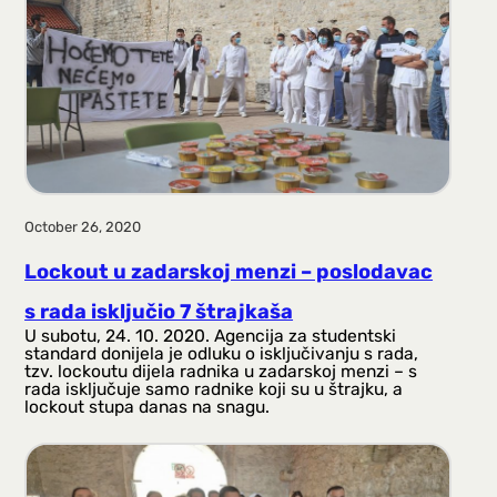
a
g
a
October 26, 2020
Lockout u zadarskoj menzi – poslodavac
s rada isključio 7 štrajkaša
U subotu, 24. 10. 2020. Agencija za studentski
standard donijela je odluku o isključivanju s rada,
tzv. lockoutu dijela radnika u zadarskoj menzi – s
rada isključuje samo radnike koji su u štrajku, a
lockout stupa danas na snagu.