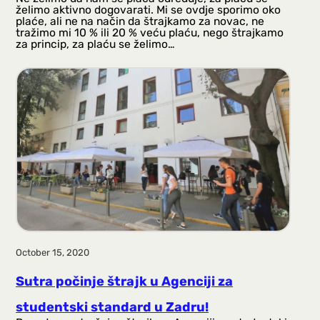
želimo aktivno dogovarati. Mi se ovdje sporimo oko
plaće, ali ne na način da štrajkamo za novac, ne
tražimo mi 10 % ili 20 % veću plaću, nego štrajkamo
za princip, za plaću se želimo…
October 15, 2020
Sutra počinje štrajk u Agenciji za
studentski standard u Zadru!