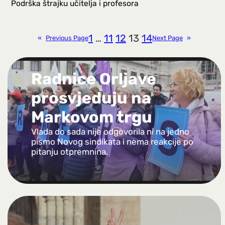
Podrška štrajku učitelja i profesora
1
…
11
12
13
14
«
Previous Page
Next Page
»
Radnice Orljave
prosvjeduju na
Markovom trgu
Vlada do sada nije odgovorila ni na jedno
pismo Novog sindikata i nema reakcije po
pitanju otpremnina.