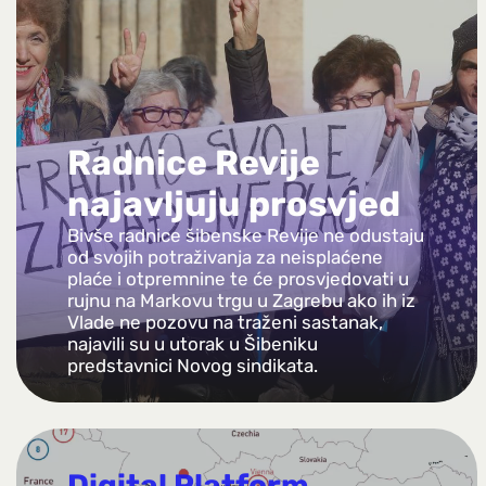
Radnice Revije
najavljuju prosvjed
Bivše radnice šibenske Revije ne odustaju
od svojih potraživanja za neisplaćene
plaće i otpremnine te će prosvjedovati u
rujnu na Markovu trgu u Zagrebu ako ih iz
Vlade ne pozovu na traženi sastanak,
najavili su u utorak u Šibeniku
predstavnici Novog sindikata.
Digital Platform