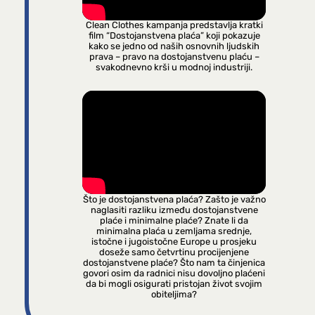
Clean Clothes kampanja predstavlja kratki
film “Dostojanstvena plaća” koji pokazuje
kako se jedno od naših osnovnih ljudskih
prava – pravo na dostojanstvenu plaću –
svakodnevno krši u modnoj industriji.
Što je dostojanstvena plaća? Zašto je važno
naglasiti razliku između dostojanstvene
plaće i minimalne plaće? Znate li da
minimalna plaća u zemljama srednje,
istočne i jugoistočne Europe u prosjeku
doseže samo četvrtinu procijenjene
dostojanstvene plaće? Što nam ta činjenica
govori osim da radnici nisu dovoljno plaćeni
da bi mogli osigurati pristojan život svojim
obiteljima?