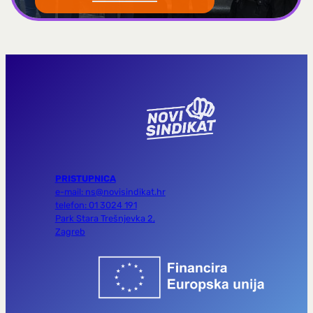
PRISTUPNICA
e-mail: ns@novisindikat.hr
telefon: 01 3024 191
Park Stara Trešnjevka 2,
Zagreb