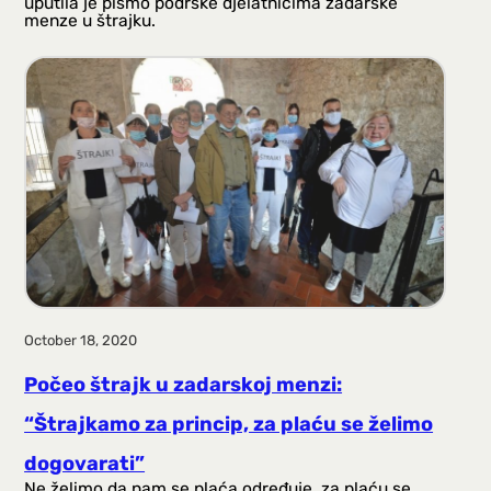
uputila je pismo podrške djelatnicima zadarske
menze u štrajku.
October 18, 2020
Počeo štrajk u zadarskoj menzi:
“Štrajkamo za princip, za plaću se želimo
dogovarati”
Ne želimo da nam se plaća određuje, za plaću se