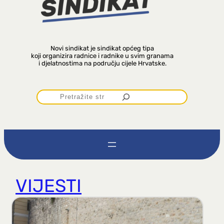
Novi sindikat je sindikat općeg tipa
koji organizira radnice i radnike u svim granama
i djelatnostima na području cijele Hrvatske.
P
r
e
t
VIJESTI
r