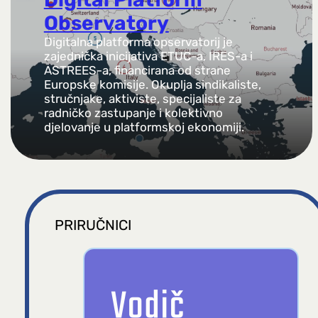
Observatory
Digitalna platforma opservatorij je
zajednička inicijativa ETUC-a, IRES-a i
ASTREES-a, financirana od strane
Europske komisije. Okuplja sindikaliste,
stručnjake, aktiviste, specijaliste za
radničko zastupanje i kolektivno
djelovanje u platformskoj ekonomiji.
PRIRUČNICI