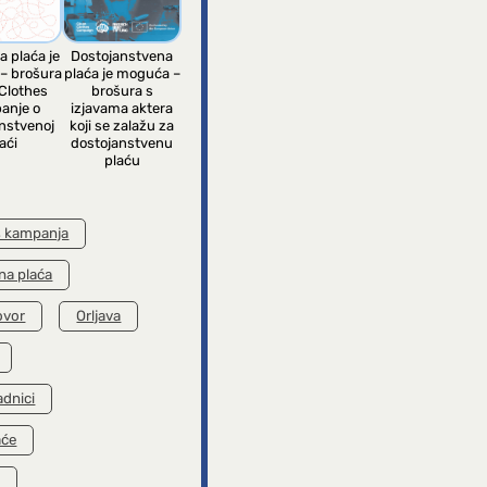
a plaća je
Dostojanstvena
– brošura
plaća je moguća –
Clothes
brošura s
anje o
izjavama aktera
nstvenoj
koji se zalažu za
aći
dostojanstvenu
plaću
s kampanja
na plaća
ovor
Orljava
adnici
aće
k