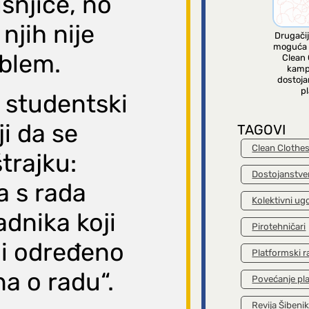
šnjice, no
njih nije
Drugačij
moguća 
oblem.
Clean 
kamp
dostoja
pl
 studentski
ji da se
TAGOVI
Clean Clothe
štrajku:
Dostojanstve
la s rada
Kolektivni ug
dnika koji
Pirotehničari
e i određeno
Platformski r
na o radu“.
Povećanje pl
Revija Šibeni