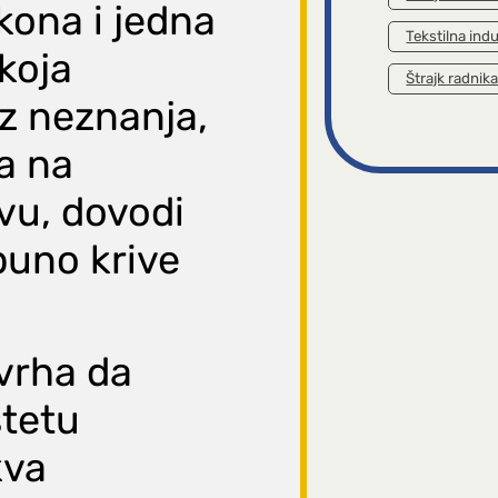
ona i jedna
Tekstilna indu
koja
Štrajk radnik
iz neznanja,
na na
u, dovodi
puno krive
svrha da
tetu
kva