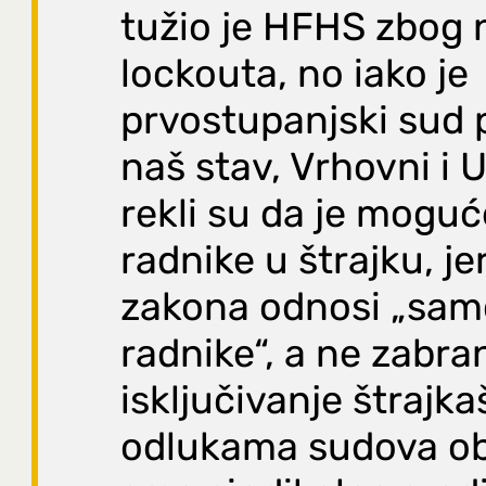
tužio je HFHS zbog 
lockouta, no iako je
prvostupanjski sud 
naš stav, Vrhovni i 
rekli su da je moguće 
radnike u štrajku, je
zakona odnosi „sam
radnike“, a ne zabra
isključivanje štrajka
odlukama sudova oba