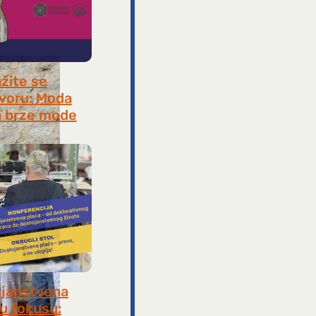
užite se
voru: Moda
 brze mode
, 2026
janstvena
 u fokusu: