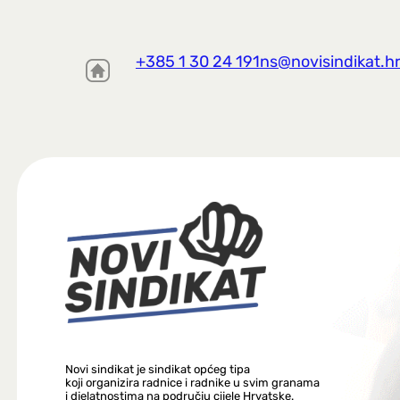
+385 1 30 24 191
ns@novisindikat.h
Novi sindikat je sindikat općeg tipa
koji organizira radnice i radnike u svim granama
i djelatnostima na području cijele Hrvatske.