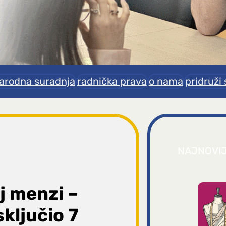
rodna suradnja
radnička prava
o nama
pridruži 
NAJNOVI
j menzi –
ključio 7