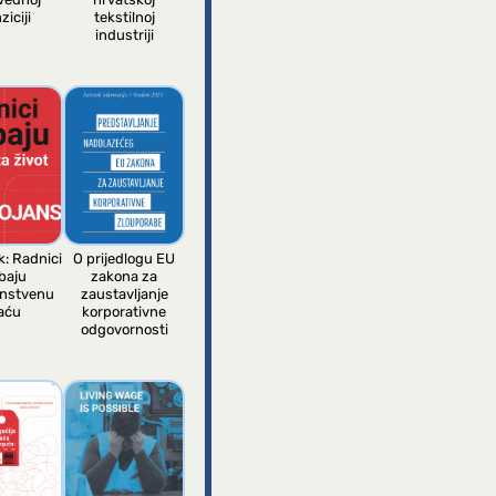
ziciji
tekstilnoj
industriji
k: Radnici
O prijedlogu EU
baju
zakona za
anstvenu
zaustavljanje
aću
korporativne
odgovornosti