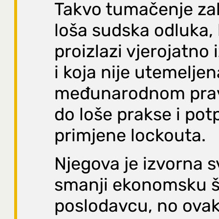
Takvo tumačenje zak
loša sudska odluka, 
proizlazi vjerojatno 
i koja nije utemelje
međunarodnom prav
do loše prakse i pot
primjene lockouta.
Njegova je izvorna 
smanji ekonomsku š
poslodavcu, no ova