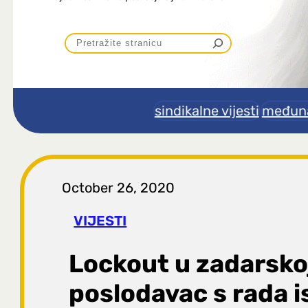
P
r
e
sindikalne vijesti
međuna
t
r
October 26, 2020
a
VIJESTI
g
Lockout u zadarsko
a
poslodavac s rada is