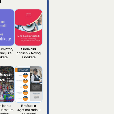
I
 umjetnoj
Sindikalni
enciji za
priručnik Novog
ikate
sindikata
 jednu
Brošura o
– Brošura
uvjetima rada u
vednoj
hrvatskoj