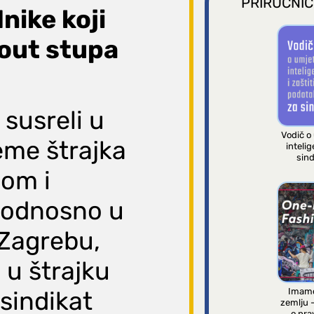
PRIRUČNIC
nike koji
kout stupa
susreli u
Vodič o
jeme štrajka
intelig
sind
nom i
 odnosno u
 Zagrebu,
 u štrajku
Imamo
 sindikat
zemlju 
o pra