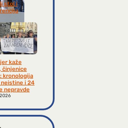
i stol i
rencija
8, 2026
jer kaže
, činjenice
: kronologija
neistine i 24
e nepravde
 2026