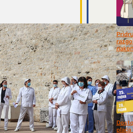
Pridr
razgo
nakon
July 31
Dosto
plaća