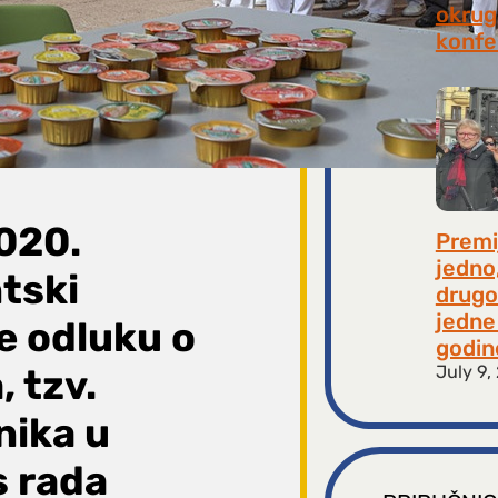
okrugl
konfe
July 2
2020.
Premi
jedno
tski
drugo
jedne 
e odluku o
godin
July 9,
, tzv.
nika u
s rada