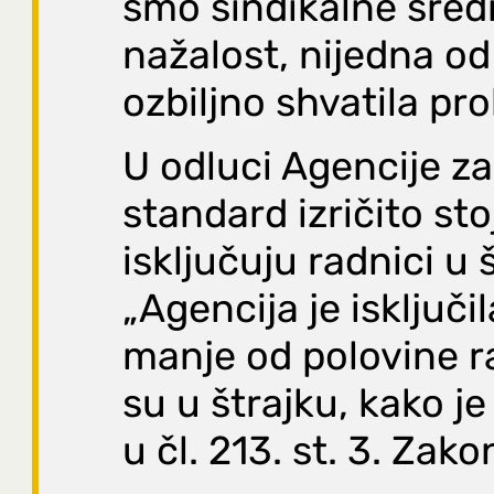
smo sindikalne sredi
nažalost, nijedna od 
ozbiljno shvatila pr
U odluci Agencije za
standard izričito sto
isključuju radnici u 
„Agencija je isključi
manje od polovine ra
su u štrajku, kako j
u čl. 213. st. 3. Zako