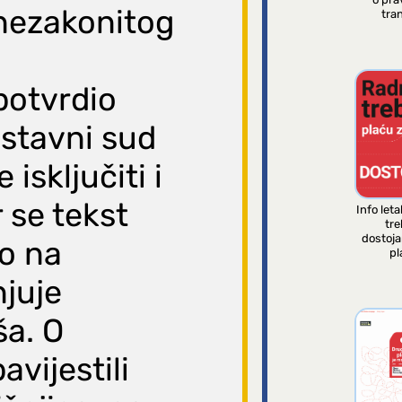
nezakonitog
tran
potvrdio
Ustavni sud
isključiti i
r se tekst
Info leta
tre
dostoj
o na
pl
njuje
ša. O
vijestili