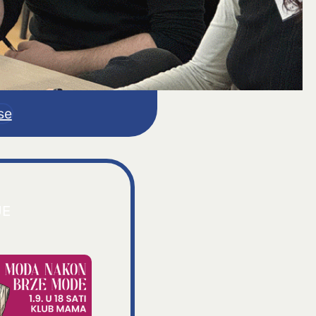
se
JE