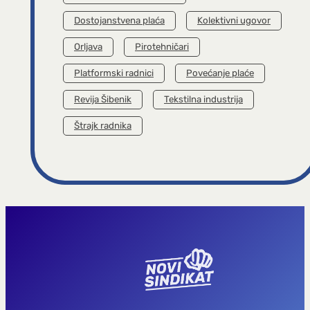
Dostojanstvena plaća
Kolektivni ugovor
Orljava
Pirotehničari
Platformski radnici
Povećanje plaće
Revija Šibenik
Tekstilna industrija
Štrajk radnika