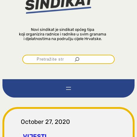
Novi sindikat je sindikat općeg tipa
koji organizira radnice i radnike u svim granama
i djelatnostima na području cijele Hrvatske.
P
r
e
t
r
October 27, 2020
VIJESTI