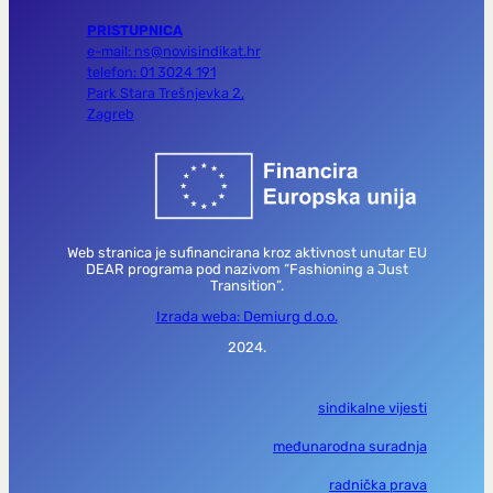
PRISTUPNICA
e-mail: ns@novisindikat.hr
telefon: 01 3024 191
Park Stara Trešnjevka 2,
Zagreb
Web stranica je sufinancirana kroz aktivnost unutar EU
DEAR programa pod nazivom “Fashioning a Just
Transition”.
Izrada weba: Demiurg d.o.o.
2024.
sindikalne vijesti
međunarodna suradnja
radnička prava