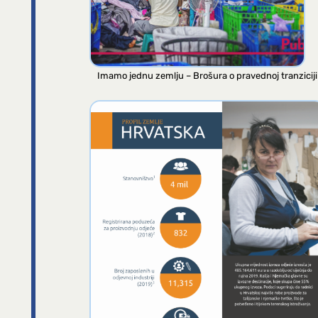
Imamo jednu zemlju – Brošura o pravednoj tranziciji