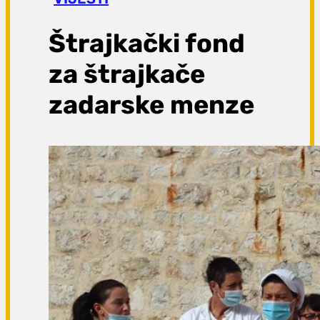
a
g
Štrajkački fond
a
za štrajkače
zadarske menze