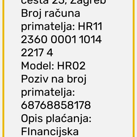
Broj računa
primatelja: HR11
2360 0001 1014
2217 4
Model: HR02
Poziv na broj
primatelja:
68768858178
Opis plaćanja:
FInancijska