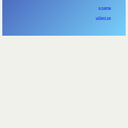
o nama
učlani se