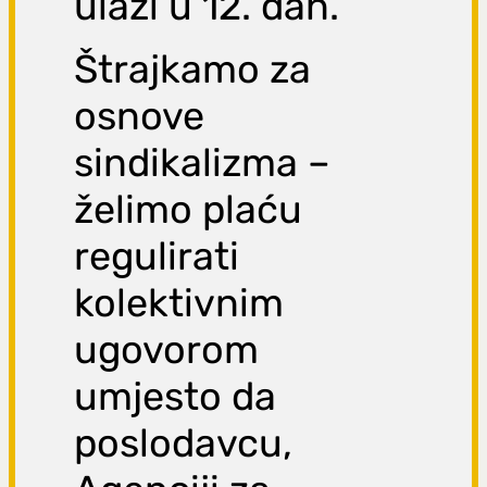
ulazi u 12. dan.
Štrajkamo za
osnove
sindikalizma –
želimo plaću
regulirati
kolektivnim
ugovorom
umjesto da
poslodavcu,