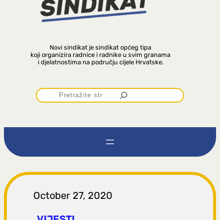
Novi sindikat je sindikat općeg tipa
koji organizira radnice i radnike u svim granama
i djelatnostima na području cijele Hrvatske.
P
r
e
t
r
October 27, 2020
VIJESTI