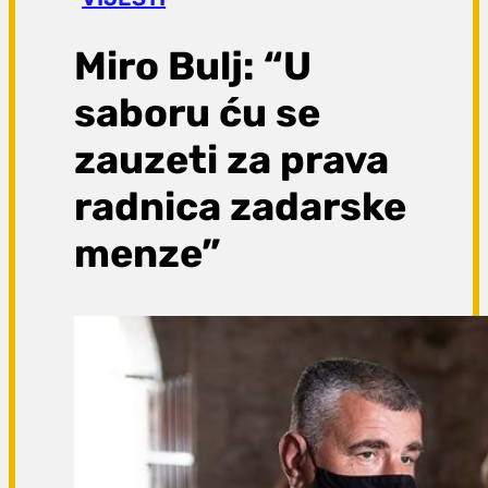
a
g
Miro Bulj: “U
a
saboru ću se
zauzeti za prava
radnica zadarske
menze”