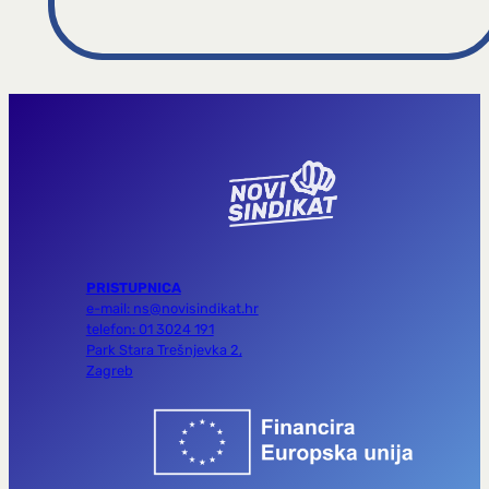
PRISTUPNICA
e-mail: ns@novisindikat.hr
telefon: 01 3024 191
Park Stara Trešnjevka 2,
Zagreb