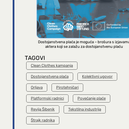
Dostojanstvena plaća je moguća – brošura s izjavam
aktera koji se zalažu za dostojanstvenu plaću
TAGOVI
Clean Clothes kampanja
Dostojanstvena plaća
Kolektivni ugovor
Orljava
Pirotehničari
Platformski radnici
Povećanje plaće
Revija Šibenik
Tekstilna industrija
Štrajk radnika