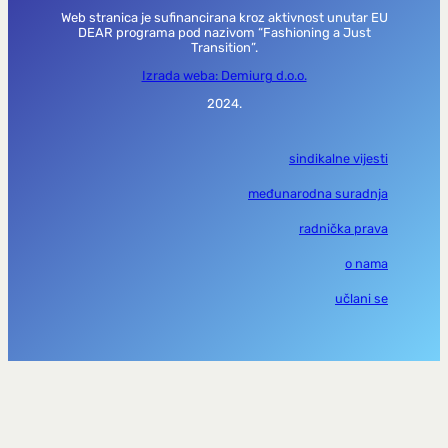
Web stranica je sufinancirana kroz aktivnost unutar EU
DEAR programa pod nazivom “Fashioning a Just
Transition”.
Izrada weba: Demiurg d.o.o.
2024.
sindikalne vijesti
međunarodna suradnja
radnička prava
o nama
učlani se