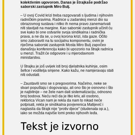
kolektivnim ugovorom. Danas je štrajkaše podržao
saborski zastupnik Miro Bulj.
– U ovoj Covid krizi treba razgovarati s ljudima i njihovim
radničkim pravima. Radnice u zadarskoj menzi dio su
obrazovnog sustava i nitko ih nema pravo zanemarivati
niti stavljati na margine. Kao saborski zastupnik učinit ću
sve kako bi one ostvarile svoja sindikalna i radnička
prava, a ne da se, u ovoj korona krizi, ista gaze. Očito
smo zaboravili na tu socijalnu komponentu, ovim je
riječima saborski zastupnik Mosta Miro Bulj započeo
današnju konferenciju kako bi upozorio na štrajk radnica
u menzi. Tražit će odgovore i u mjerodavnom
ministarstvu.
U štrajku je još uvijek isti broj djelatnika kuhinje, osim
šefice i voditelja smjene. Kako kažu, ne namjeravaju stati
niti odustati.
– Zaustavili smo se s pregovorima. Načelno, neke se
stvari popuštaju i dogovaraju, ali ono što je osnovno i što
je najbitnije – ne žele nam dati sistematizaciju, odnosno
broj bodova. Neću reći da je itko kriv, ali osobno,
rektorica Vican nam je rekla da nam to nikad neće
potpisati, rekla je sindikalna povjerenica Matijević i
naglasila da štrajk nije “protiv djece” (studenata op.a.),
iako se možda najviše lomi preko njihovih leđa.
Tekst je izvorno