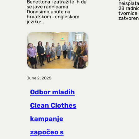
Benettona i zatražite ih da
neisplat
se jave radnicama.
28 radni
Donosimo upute na
tvornice 
hrvatskom i engleskom
zatvoren
jeziku:…
June 2, 2025
Odbor mladih
Clean Clothes
kampanje
započeo s