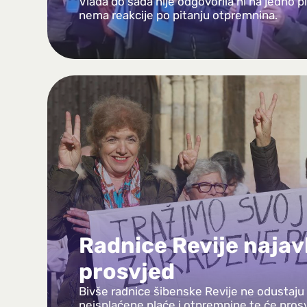
Vlada do sada nije odgovorila ni na jedno 
nema reakcije po pitanju otpremnina.
Radnice Revije najav
prosvjed
Bivše radnice šibenske Revije ne odustaju 
neisplaćene plaće i otpremnine te će prosv