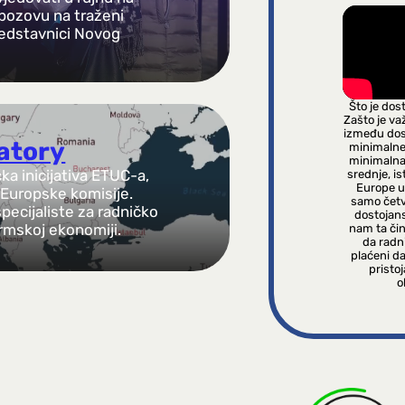
 pozovu na traženi
predstavnici Novog
Što je dos
Zašto je va
između dos
vatory
minimalne 
minimalna
ka inicijativa ETUC-a,
srednje, i
Europe u
 Europske komisije.
samo četv
specijaliste za radničko
dostojan
ormskoj ekonomiji.
nam ta čin
da radni
plaćeni da
pristo
o