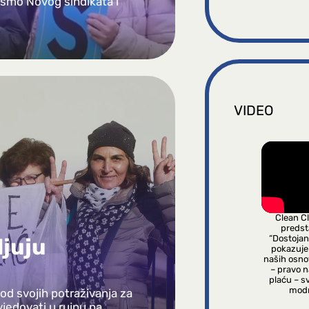
pismo Novog sindikata i
VIDEO
Clean C
predsta
“Dostojan
ljuju
pokazuje
naših osno
– pravo 
plaću – s
modn
od svojih potraživanja za
jedovati u rujnu na