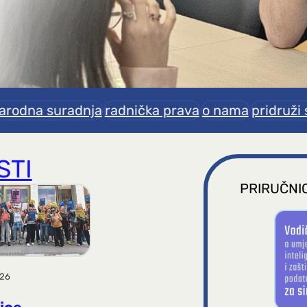
rodna suradnja
radnička prava
o nama
pridruži 
STI
PRIRUČNIC
026