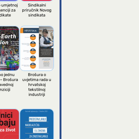
o umjetnoj
Sindikalni
genciji za
priručnik Novog
dikate
sindikata
o jednu
Brošura o
 – Brošura
uvjetima rada u
avednoj
hrvatskoj
nziciji
tekstilnoj
industriji