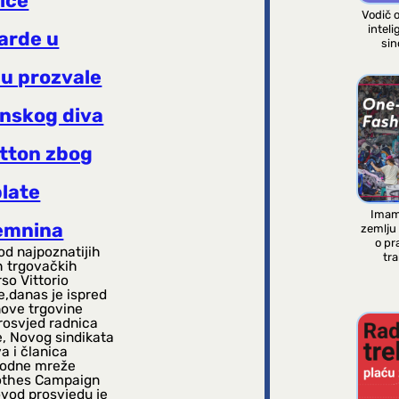
ice
Vodič 
inteli
arde u
sin
nu prozvale
anskog diva
tton zbog
plate
Imam
emnina
zemlju
o pr
od najpoznatijih
tra
h trgovačkih
rso Vittorio
,danas je ispred
ove trgovine
rosvjed radnica
, Novog sindikata
a i članica
odne mreže
othes Campaign
ovod prosvjedu je