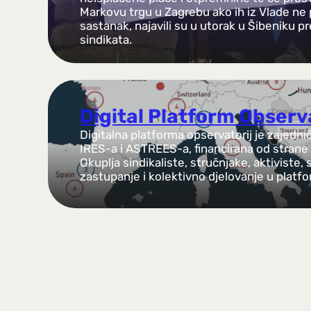
Markovu trgu u Zagrebu ako ih iz Vlade ne
sastanak, najavili su u utorak u Šibeniku 
sindikata.
Digital Platform Obser
Digitalna platforma opservatorij je zajednič
IRES-a i ASTREES-a, financirana od strane
Okuplja sindikaliste, stručnjake, aktiviste, 
zastupanje i kolektivno djelovanje u platf