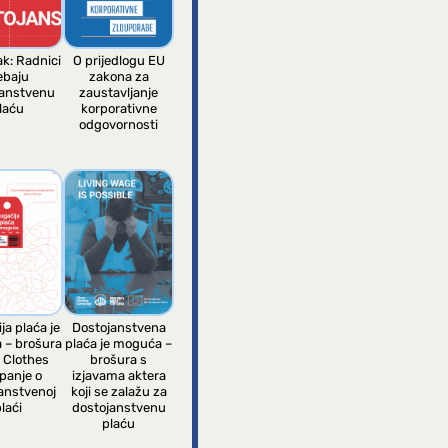
ak: Radnici
O prijedlogu EU
ebaju
zakona za
janstvenu
zaustavljanje
laću
korporativne
odgovornosti
ja plaća je
Dostojanstvena
 – brošura
plaća je moguća –
 Clothes
brošura s
panje o
izjavama aktera
anstvenoj
koji se zalažu za
laći
dostojanstvenu
plaću