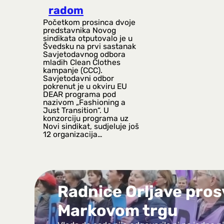
radom
Početkom prosinca dvoje
predstavnika Novog
sindikata otputovalo je u
Švedsku na prvi sastanak
Savjetodavnog odbora
mladih Clean Clothes
kampanje (CCC).
Savjetodavni odbor
pokrenut je u okviru EU
DEAR programa pod
nazivom „Fashioning a
Just Transition“. U
konzorciju programa uz
Novi sindikat, sudjeluje još
12 organizacija…
Radnice Orljave pros
Markovom trgu