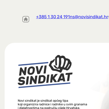
+385 1 30 24 191
ns@novisindikat.hr
Novi sindikat je sindikat općeg tipa
koji organizira radnice i radnike u svim granama
i djelatnostima na području cijele Hrvatske.