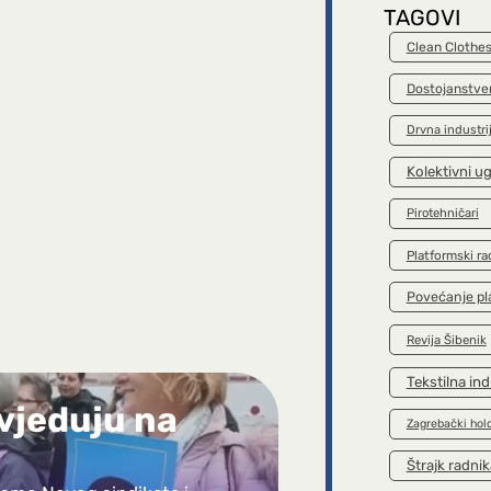
TAGOVI
Clean Clothe
Dostojanstve
Drvna industri
Kolektivni u
Pirotehničari
Platformski ra
Povećanje pl
Revija Šibenik
Tekstilna ind
vjeduju na
Zagrebački hol
Štrajk radnik