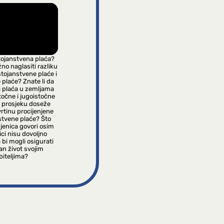
tojanstvena plaća?
žno naglasiti razliku
tojanstvene plaće i
plaće? Znate li da
 plaća u zemljama
stočne i jugoistočne
 prosjeku doseže
rtinu procijenjene
stvene plaće? Što
jenica govori osim
ci nisu dovoljno
 bi mogli osigurati
jan život svojim
biteljima?