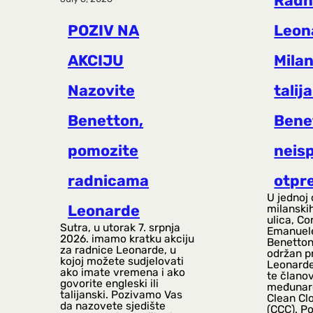
Radn
POZIV NA
Leon
AKCIJU
Mila
Nazovite
talij
Benetton,
Bene
pomozite
neis
radnicama
otpr
U jednoj 
Leonarde
milanski
ulica, Co
Sutra, u utorak 7. srpnja
Emanuele
2026. imamo kratku akciju
Benetton
za radnice Leonarde, u
održan p
kojoj možete sudjelovati
Leonarde
ako imate vremena i ako
te članov
govorite engleski ili
međunar
talijanski. Pozivamo Vas
Clean Cl
da nazovete sjedište
(CCC). P