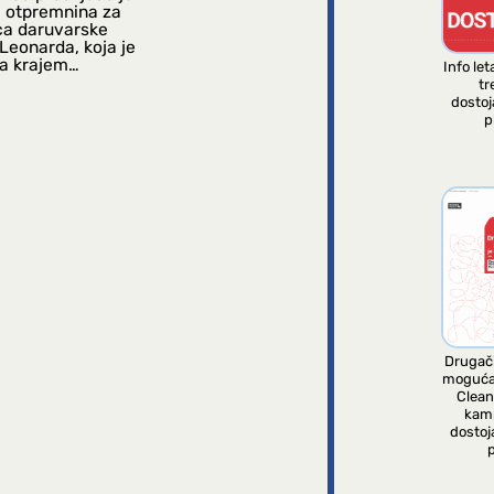
a otpremnina za
ca daruvarske
Leonarda, koja je
a krajem…
Info let
tr
dosto
p
Drugači
moguća
Clean
kam
dostoj
p