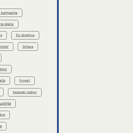
s kampanja
na plaća
ja
EU direktiva
govor
Orljava
dnici
aće
Projekt
Sezonski radnici
ustrija
ding
a