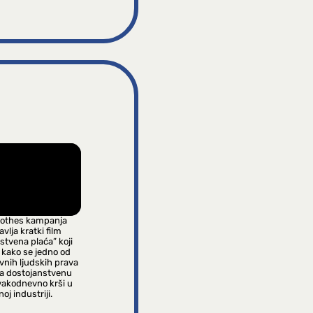
lothes kampanja
vlja kratki film
stvena plaća” koji
 kako se jedno od
vnih ljudskih prava
na dostojanstvenu
vakodnevno krši u
oj industriji.