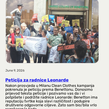
June 9, 2026
Peticija za radnice Leonarde
Nakon prosvjeda u Milanu Clean Clothes kampanja
pokrenula je peticiju prema Benettonu. Donosimo
prijevod teksta peticije i pozivamo vas da i vi
potpišete i podržite radnice Leonarde: Benetton ima
reputaciju tvrtke koja slavi različitost i podupire
društveno odgovorne ciljeve. Zato sam bio/bila vrlo
razočaran/a kada…