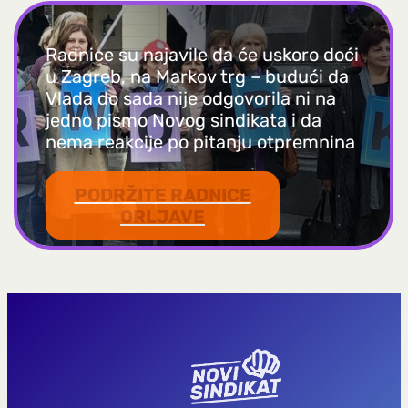
Radnice su najavile da će uskoro doći
u Zagreb, na Markov trg – budući da
Vlada do sada nije odgovorila ni na
jedno pismo Novog sindikata i da
nema reakcije po pitanju otpremnina
PODRŽITE RADNICE
ORLJAVE