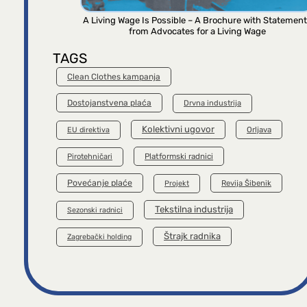
A Living Wage Is Possible – A Brochure with Statemen
from Advocates for a Living Wage
TAGS
Clean Clothes kampanja
Dostojanstvena plaća
Drvna industrija
Kolektivni ugovor
Orljava
EU direktiva
Platformski radnici
Pirotehničari
Povećanje plaće
Revija Šibenik
Projekt
Tekstilna industrija
Sezonski radnici
Štrajk radnika
Zagrebački holding