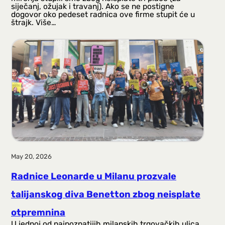
siječanj, ožujak i travanj). Ako se ne postigne
dogovor oko pedeset radnica ove firme stupit će u
štrajk. Više…
May 20, 2026
Radnice Leonarde u Milanu prozvale
talijanskog diva Benetton zbog neisplate
otpremnina
U jednoj od najpoznatijih milanskih trgovačkih ulica,