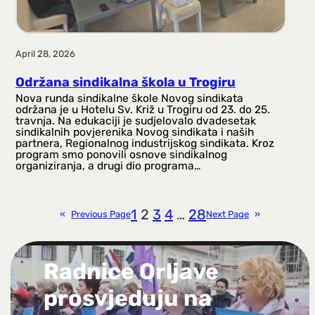
April 28, 2026
Održana sindikalna škola u Trogiru
Nova runda sindikalne škole Novog sindikata
održana je u Hotelu Sv. Križ u Trogiru od 23. do 25.
travnja. Na edukaciji je sudjelovalo dvadesetak
sindikalnih povjerenika Novog sindikata i naših
partnera, Regionalnog industrijskog sindikata. Kroz
program smo ponovili osnove sindikalnog
organiziranja, a drugi dio programa…
1
2
3
4
…
28
«
Previous Page
Next Page
»
Radnice Orljave
prosvjeduju na