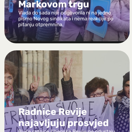
Markovom trgu
Vlada do sada nije odgovorila ni na jedno
pismo Novog sindikata i nema reakcije po
pitanju otpremnina.
Radnice Revije
najavljuju prosvjed
Bivše radnice šibenske Revije ne odustaju