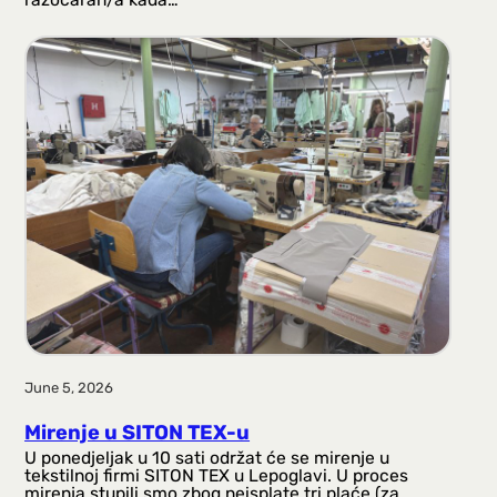
June 5, 2026
Mirenje u SITON TEX-u
U ponedjeljak u 10 sati održat će se mirenje u
tekstilnoj firmi SITON TEX u Lepoglavi. U proces
mirenja stupili smo zbog neisplate tri plaće (za