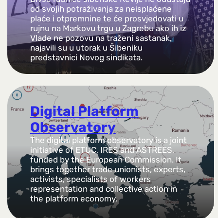
od svojih potraživanja za neisplaćene
plaće i otpremnine te će prosvjedovati u
rujnu na Markovu trgu u Zagrebu ako ih iz
Vlade ne pozovu na traženi sastanak,
najavili su u utorak u Šibeniku
predstavnici Novog sindikata.
Digital Platform
Observatory
The digital platform observatory is a joint
initiative of ETUC, IRES and ASTREES,
funded by the European Commission. It
brings together trade unionists, experts,
activists, specialists of workers
representation and collective action in
the platform economy.