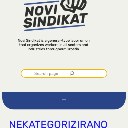
Novi Sindikat is a general-type labor union
that organizes workers in all sectors and
industries throughout Croatia.
P
r
e
t
NEKATEGORIZIRANO