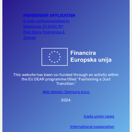
MEMBERSHIP APPLICATION
e-mail: ns@novisindikat.hr
telephone: 01 3024 191
Park Stara Trešnjevka 2,
Zagreb
This website has been co-funded through an activity within
the EU DEAR programme titled “Fashioning a Just
Transition.”
Web design: Demiurg d.o.o.
2024.
trade union news
international cooperation