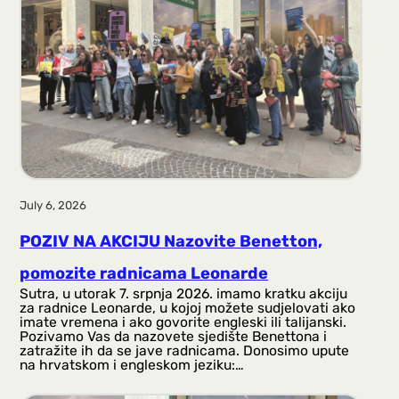
July 6, 2026
POZIV NA AKCIJU Nazovite Benetton,
pomozite radnicama Leonarde
Sutra, u utorak 7. srpnja 2026. imamo kratku akciju
za radnice Leonarde, u kojoj možete sudjelovati ako
imate vremena i ako govorite engleski ili talijanski.
Pozivamo Vas da nazovete sjedište Benettona i
zatražite ih da se jave radnicama. Donosimo upute
na hrvatskom i engleskom jeziku:…