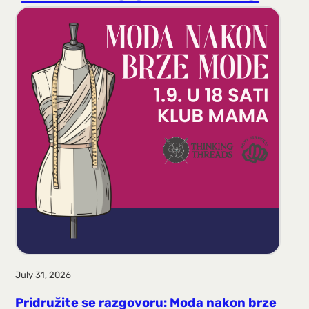
r
a
g
a
July 31, 2026
Pridružite se razgovoru: Moda nakon brze